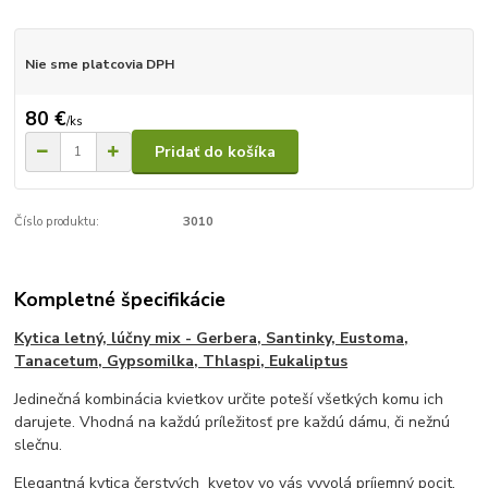
Nie sme platcovia DPH
80 €
/
ks
Pridať do košíka
Číslo produktu:
3010
Kompletné špecifikácie
Kytica letný, lúčny mix - Gerbera, Santinky
, Eustoma,
Tanacetum, Gypsomilka, Thlaspi,
Eukaliptus
Jedinečná kombinácia kvietkov určite poteší všetkých komu ich
darujete. Vhodná na každú príležitosť pre každú dámu, či nežnú
slečnu.
Elegantná kytica čerstvých kvetov vo vás vyvolá príjemný pocit,