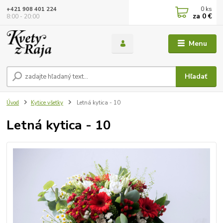
0
ks
+421 908 401 224
za
0 €
8:00 - 20:00
Menu
Hľadať
Úvod
Kytice všetky
Letná kytica - 10
Letná kytica - 10