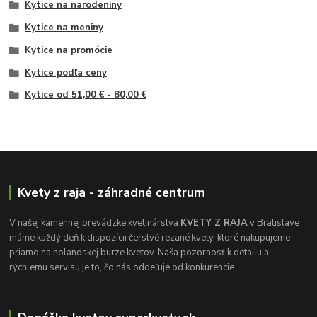
Kytice na narodeniny
Kytice na meniny
Kytice na promócie
Kytice podľa ceny
Kytice od 51,00 € - 80,00 €
Kvety z raja - záhradné centrum
V našej kamennej prevádzke kvetinárstva
KVETY Z RAJA
v Bratislave
máme každý deň k dispozícii čerstvé rezané kvety, ktoré nakupujeme
priamo na holandskej burze kvetov. Naša pozornosť k detailu a
rýchlemu servisu je to, čo nás oddeľuje od konkurencie.