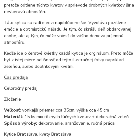
pretože odtiene týchto kvetov v sprievode drobných kvietkov šíria
nevtieravú atmosféru.
Táto kytica sa radí medzi najobľúbenejšie. Vyvoláva pozitívne
emócie a optimistickú náladu. Je tým, čo skrášli deň obdarovanej
osobe, ale aj tým, čo môže vniesť do vášho domova príjemnú
atmosféru.
Keďže ide o čerstvé kvietky každá kytica je orginálom. Preto môže
byť z istej miere odlišnosť od tejto ilustračnej fotky napríklad
zeleňou, alebo doplnkovými kvetmi.
Čas predaja
Celoročný predaj
Zloženie
Veľkosť:
vonkajší priemer cca 35cm, výška cca 45 cm
Materiál:
15 ks mix rôznych lúčnych kvetov + dekoračná zeleň
Spôsob výroby:
dekorovanie, aranžovanie, ručná práca
Kytice Bratislava, kvety Bratislava