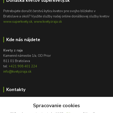
Donáška kvetov superkvety.sk
Potrebujete doručiť čerstvú kyticu kvetov pre svojho blízkeho v
Bratislave a okolí? Využite služby našej online donáškovej služby kvetov
www.superkvety.sk, www.kvetyzraja.sk
Kde nás nájdete
Kvety z raja
Kamenné námestie 1/a, OD Prior
811 01 Bratislava
tel:
+421 908 401 224
info@kvetyzraja.sk
Kontakty
Zákaznícka podpora
+421 908 401 224
Spracovanie cookies
8:00 - 20:00