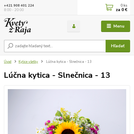
0
ks
+421 908 401 224
za
0 €
8:00 - 20:00
Menu
Hľadať
Úvod
Kytice všetky
Lúčna kytica - Slnečnica - 13
Lúčna kytica - Slnečnica - 13