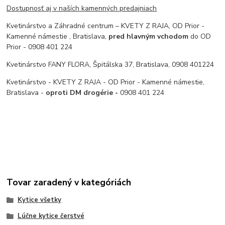
Dostupnosť aj v naších kamenných predajniach
Kvetinárstvo a Záhradné centrum – KVETY Z RAJA, OD Prior -
Kamenné námestie , Bratislava,
pred hlavným vchodom
do OD
Prior - 0908 401 224
Kvetinárstvo FANY FLORA, Špitálska 37, Bratislava, 0908 401224
Kvetinárstvo - KVETY Z RAJA - OD Prior - Kamenné námestie,
Bratislava -
oproti DM drogérie -
0908 401 224
Tovar zaradený v kategóriách
Kytice všetky
Lúčne kytice čerstvé