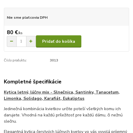
Nie sme platcovia DPH
80 €
/
ks
Pridať do košíka
Číslo produktu:
3013
Kompletné špecifikácie
Kytica letný, lúčny mix - Slnečnica, Santinky, Tanacetum,
Limonka, Solidago, Karafiát, Eukaliptus
Jedinečná kombinácia kvietkov určite poteší všetkých komu ich
darujete. Vhodná na každú príležitosť pre každú dámu, či nežnú
slečnu.
Elegantná kytica čerstvých lúčnych kvetov vo vás vyvolá príjemný