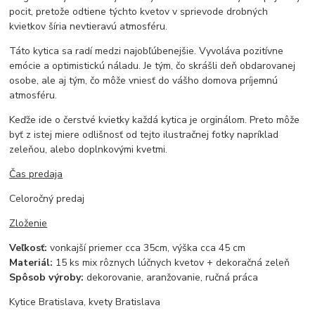
pocit, pretože odtiene týchto kvetov v sprievode drobných
kvietkov šíria nevtieravú atmosféru.
Táto kytica sa radí medzi najobľúbenejšie. Vyvoláva pozitívne
emócie a optimistickú náladu. Je tým, čo skrášli deň obdarovanej
osobe, ale aj tým, čo môže vniesť do vášho domova príjemnú
atmosféru.
Keďže ide o čerstvé kvietky každá kytica je orginálom. Preto môže
byť z istej miere odlišnosť od tejto ilustračnej fotky napríklad
zeleňou, alebo doplnkovými kvetmi.
Čas predaja
Celoročný predaj
Zloženie
Veľkosť:
vonkajší priemer cca 35cm, výška cca 45 cm
Materiál:
15 ks mix rôznych lúčnych kvetov + dekoračná zeleň
Spôsob výroby:
dekorovanie, aranžovanie, ručná práca
Kytice Bratislava, kvety Bratislava