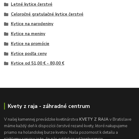
Letné kytice čerstvé
Celoročné gratulačné kytice čerstvé
Kytice na narodeniny
Kytice na meniny
Kytice na promócie
Kytice podľa ceny
Kytice od 51,00 € - 80,00 €
Kvety z raja - záhradné centrum
V našej kamennej prevádzke kvetinárstva
KVETY Z RAJA
v Bratislave
máme každý deň k dispozícii čerstvé rezané kvety, ktoré nakupujeme
priamo na holandskej burze kvetov. Naša pozornosť k detailu a