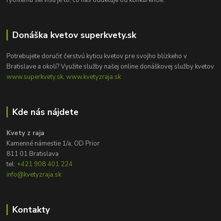
rýchlemu servisu je to, čo nás oddeľuje od konkurencie.
Donáška kvetov superkvety.sk
Potrebujete doručiť čerstvú kyticu kvetov pre svojho blízkeho v
Bratislave a okolí? Využite služby našej online donáškovej služby kvetov
www.superkvety.sk, www.kvetyzraja.sk
Kde nás nájdete
Kvety z raja
Kamenné námestie 1/a, OD Prior
811 01 Bratislava
tel:
+421 908 401 224
info@kvetyzraja.sk
Kontakty