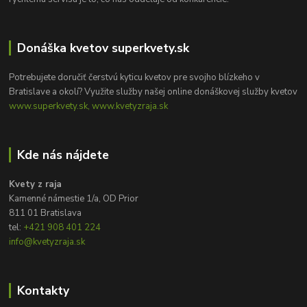
Donáška kvetov superkvety.sk
Potrebujete doručiť čerstvú kyticu kvetov pre svojho blízkeho v
Bratislave a okolí? Využite služby našej online donáškovej služby kvetov
www.superkvety.sk, www.kvetyzraja.sk
Kde nás nájdete
Kvety z raja
Kamenné námestie 1/a, OD Prior
811 01 Bratislava
tel:
+421 908 401 224
info@kvetyzraja.sk
Kontakty