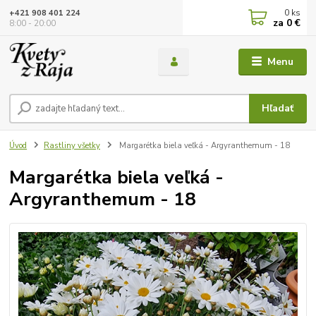
0
ks
+421 908 401 224
za
0 €
8:00 - 20:00
Menu
Hľadať
Úvod
Rastliny všetky
Margarétka biela veľká - Argyranthemum - 18
Margarétka biela veľká -
Argyranthemum - 18