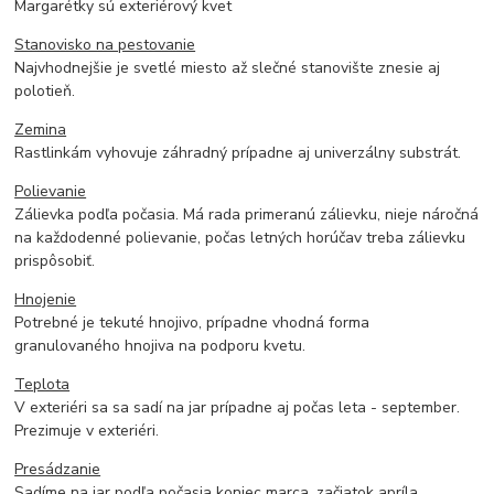
Margarétky sú exteriérový kvet
Stanovisko na pestovanie
Najvhodnejšie je svetlé miesto až slečné stanovište znesie aj
polotieň.
Zemina
Rastlinkám vyhovuje záhradný prípadne aj univerzálny substrát.
Polievanie
Zálievka podľa počasia. Má rada primeranú zálievku, nieje náročná
na každodenné polievanie, počas letných horúčav treba zálievku
prispôsobiť.
Hnojenie
Potrebné je tekuté hnojivo, prípadne vhodná forma
granulovaného hnojiva na podporu kvetu.
Teplota
V exteriéri sa sa sadí na jar prípadne aj počas leta - september.
Prezimuje v exteriéri.
Presádzanie
Sadíme na jar podľa počasia koniec marca, začiatok apríla