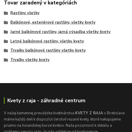
Tovar zaradený v kategóriách
Rastliny všetky
Balkónové, exteriérové rastliny, všetky kvety
Jarné balkónové rastliny, jarná výsadba všetky kvety
Letné balkónové rastliny, všetky kvety
Trvalky balkónové rastliny všetky kvety
Trvalky všetky kvety
Kvety z raja - záhradné centrum
V našej kamennej prevádzke kvetinárstva
KVETY Z RAJA
v Bratislave
máme každý deň k dispozícii čerstvé rezané kvety, ktoré nakupujeme
priamo na holandskej burze kvetov. Naša pozornosť k detailu a
rýchlemu servisu je to, čo nás oddeľuje od konkurencie.