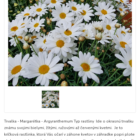
Trvalka - Margarétka - Argyranthemum Typ rastliny Ide o okrasnú trvalku
známu svojimi bielymi, žltými, ružovými až červenými kvetmi. Je to
kríčková rastlinka, ktorá Vás očarí v záhone kvetov v záhradke popri plote