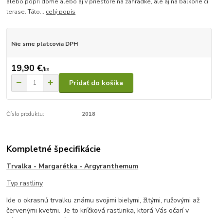
alebo popri dome alebo aj v priestore na záhradke, ale aj na balkóne či
terase. Táto...
celý popis
Nie sme platcovia DPH
19,90 €
/
ks
Pridať do košíka
Číslo produktu:
2018
Kompletné špecifikácie
Trvalka - Margarétka - Argyranthemum
Typ rastliny
Ide o okrasnú trvalku známu svojimi bielymi, žltými, ružovými až
červenými kvetmi. Je to kríčková rastlinka, ktorá Vás očarí v