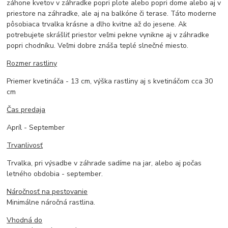
záhone kvetov v záhradke popri plote alebo popri dome alebo aj v
priestore na záhradke, ale aj na balkóne či terase. Táto moderne
pôsobiaca trvalka krásne a dlho kvitne až do jesene. Ak
potrebujete skrášliť priestor veľmi pekne vynikne aj v záhradke
popri chodníku. Veľmi dobre znáša teplé slnečné miesto.
Rozmer rastliny
Priemer kvetináča - 13 cm, výška rastliny aj s kvetináčom cca 30
cm
Čas predaja
Apríl - September
Trvanlivosť
Trvalka, pri výsadbe v záhrade sadíme na jar, alebo aj počas
letného obdobia - september.
Náročnosť na pestovanie
Minimálne náročná rastlina.
Vhodná do