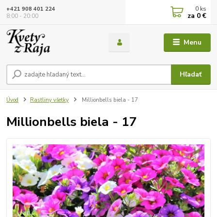
0
ks
+421 908 401 224
za
0 €
8:00 - 20:00
Menu
Hľadať
Úvod
Rastliny všetky
Millionbells biela - 17
Millionbells biela - 17