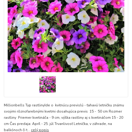
Millionbells Typ rastlinyIde o kvitnúcu previslú - ťahavú letničku známu
svojimi rôznofarebnými kvetmi dosahujúca previs 15 - 50 cm Rozmer
rastliny Priemer kvetináča - 9 cm, výška rastliny aj s kvetináčom 15 - 20
cm Čas predaja: Apríl - 25. júl Trvanlivosť Letnička, v záhrade, na
balkónoch či t...
celý popis