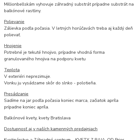
Millionbellskám vyhovuje záhradný substrát prípadne substrát na
balkónové rastliny.
Polievanie
Zálievka podľa počasia. V letných horúčavách treba aj každý deň
polievať.
Hnojenie
Potrebné je tekuté hnojivo, prípadne vhodná forma
granulovaného hnojiva na podporu kvetu
Teplota
V exteriéri neprezimuje.
Vonku ju vysádzame skôr do slnko - polotieňa.
Presádzanie
Sadíme na jar podľa počasia koniec marca, začiatok apríla
prípadne koniec apríla.
Balkónové kvety, kvety Bratislava
Dostupnosť aj v naších kamenných predajniach
Kvetinárstvo a Záhradné centrum – KVETY Z RAJA, OD Prior -