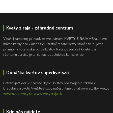
Kvety z raja - záhradné centrum
V našej kamennej prevádzke kvetinárstva
KVETY Z RAJA
v Bratislave
máme každý deň k dispozícii čerstvé rezané kvety, ktoré nakupujeme
priamo na holandskej burze kvetov. Naša pozornosť k detailu a
rýchlemu servisu je to, čo nás oddeľuje od konkurencie.
Donáška kvetov superkvety.sk
Potrebujete doručiť čerstvú kyticu kvetov pre svojho blízkeho v
Bratislave a okolí? Využite služby našej online donáškovej služby kvetov
www.superkvety.sk, www.kvetyzraja.sk
Kde nás nájdete