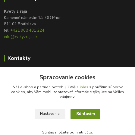
Kvety z raja
Kamenné námestie 1/a, OD Prior
811 01 Bratislava
tel:
+421 908 401 224
info@kvetyzraja.sk
Kontakty
Zákaznícka podpora
Spracovanie cookies
+421 908 401 224
8:00 - 20:00
Náš e-shop a partneri potrebujú Váš
súhlas
s použitím súborov
cookies, aby Vám mohli zobrazovať informácie týkajúce sa Vašich
info@kvetyzraja.sk
záujmov.
Súhlasím
Nastavenia
Súhlas môžete odmietnuť
tu
.