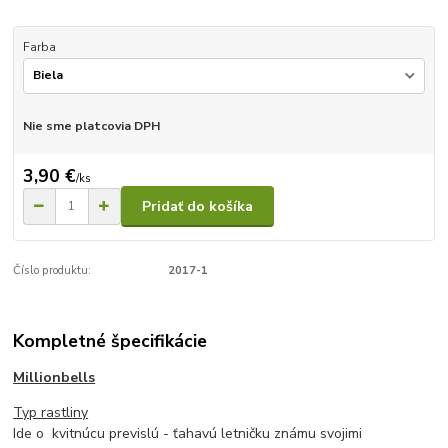
Farba
Nie sme platcovia DPH
3,90 €
/
ks
Pridať do košíka
Číslo produktu:
2017-1
Kompletné špecifikácie
Millionbells
Typ rastliny
Ide o kvitnúcu previslú - ťahavú letničku známu svojimi