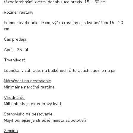
rôznofarebnými kvetmi dosahujúca previs 15 - 50 cm
Rozmer rastliny
Priemer kvetináča - 9 cm, výška rastliny aj s kvetináčom 15 - 20
cm
Čas predaja
:
Apríl - 25. júl
Trvanlivosť
Letnička, v záhrade, na balkónoch či terasách sadíme na jar.
Náročnosť na pestovanie
Minimálne náročná rastlina.
Vhodná do
Millionbells je exteriérový kvet.
Stanovisko na pestovanie
Najvhodnejšie je slnečné miesto až polotieň
Zemina