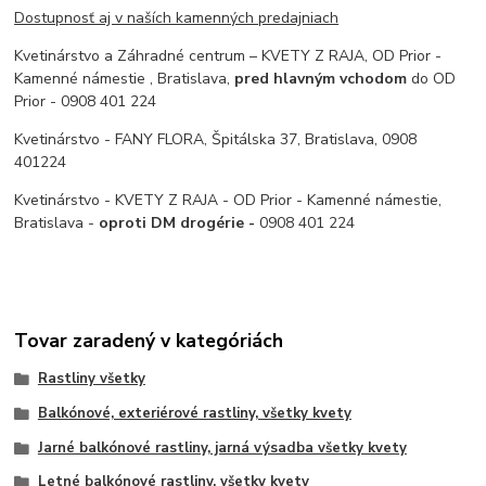
Dostupnosť aj v naších kamenných predajniach
Kvetinárstvo a Záhradné centrum – KVETY Z RAJA, OD Prior -
Kamenné námestie , Bratislava,
pred hlavným vchodom
do OD
Prior - 0908 401 224
Kvetinárstvo - FANY FLORA, Špitálska 37, Bratislava, 0908
401224
Kvetinárstvo - KVETY Z RAJA - OD Prior - Kamenné námestie,
Bratislava -
oproti DM drogérie -
0908 401 224
Tovar zaradený v kategóriách
Rastliny všetky
Balkónové, exteriérové rastliny, všetky kvety
Jarné balkónové rastliny, jarná výsadba všetky kvety
Letné balkónové rastliny, všetky kvety