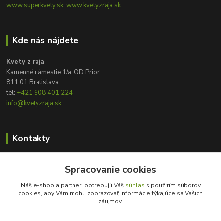
www.superkvety.sk, www.kvetyzraja.sk
Kde nás nájdete
Kvety z raja
Kamenné námestie 1/a, OD Prior
811 01 Bratislava
tel:
+421 908 401 224
info@kvetyzraja.sk
Kontakty
Zákaznícka podpora
Spracovanie cookies
+421 908 401 224
8:00 - 20:00
Náš e-shop a partneri potrebujú Váš
súhlas
s použitím súborov
cookies, aby Vám mohli zobrazovať informácie týkajúce sa Vašich
info@kvetyzraja.sk
záujmov.