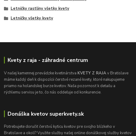
Letničky rastliny všetky kvety
Letničky všetky kvety
Kvety z raja - záhradné centrum
V našej kamennej prevádzke kvetinárstva
KVETY Z RAJA
v Bratislave
máme každý deň k dispozícii čerstvé rezané kvety, ktoré nakupujeme
priamo na holandskej burze kvetov. Naša pozornosť k detailu a
rýchlemu servisu je to, čo nás oddeľuje od konkurencie.
Donáška kvetov superkvety.sk
Potrebujete doručiť čerstvú kyticu kvetov pre svojho blízkeho v
Bratislave a okolí? Využite služby našej online donáškovej služby kvetov