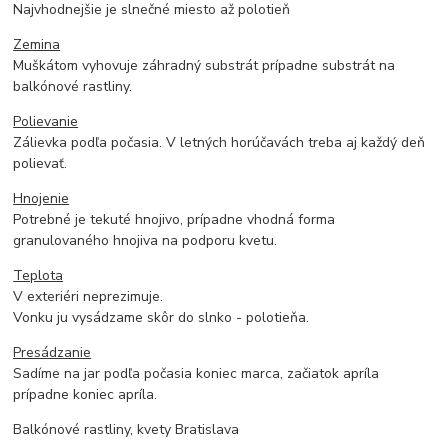
Najvhodnejšie je slnečné miesto až polotieň
Zemina
Muškátom vyhovuje záhradný substrát prípadne substrát na
balkónové rastliny.
Polievanie
Zálievka podľa počasia. V letných horúčavách treba aj každý deň
polievať.
Hnojenie
Potrebné je tekuté hnojivo, prípadne vhodná forma
granulovaného hnojiva na podporu kvetu.
Teplota
V exteriéri neprezimuje.
Vonku ju vysádzame skôr do slnko - polotieňa.
Presádzanie
Sadíme na jar podľa počasia koniec marca, začiatok apríla
prípadne koniec apríla.
Balkónové rastliny, kvety Bratislava