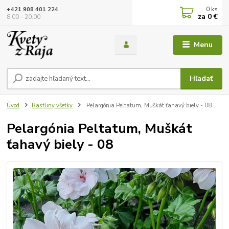
0
ks
+421 908 401 224
za
0 €
8:00 - 20:00
Menu
Hľadať
Úvod
Rastliny všetky
Pelargónia Peltatum, Muškát ťahavý biely - 08
Pelargónia Peltatum, Muškát
ťahavý biely - 08