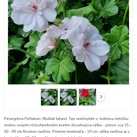
Pelargónia Peltatum, Muškát ťahavý Typ rastlinyIde o kvitnúcu letničku
známu svojimi rôznofarebnými kvetmi dosahujúca výšku - previs cca 15 –
30 - 50 cm Rozmer rastliny Priemer kvetináča - 10 cm, výška rastliny aj s