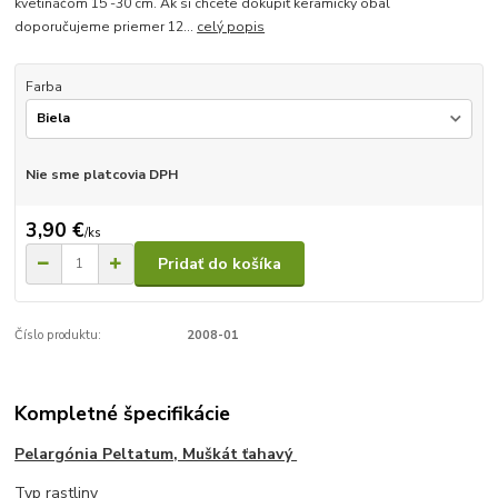
kvetináčom 15 -30 cm. Ak si chcete dokúpiť keramický obal
doporučujeme priemer 12...
celý popis
Farba
Nie sme platcovia DPH
3,90 €
/
ks
Pridať do košíka
Číslo produktu:
2008-01
Kompletné špecifikácie
Pelargónia Peltatum, Muškát ťahavý
Typ rastliny