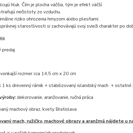
lcujú hluk. Čím je plocha väčšia, tým je efekt väčší.
traňujú nečistoty zo vzduchu.
imálne riziko ohrozenia hmyzom alebo plesňami.
 správnej starostlivosti si zachovávajú svoj svieži charakter po do
aja
 predaj
:
vonkajší rozmer cca 14,5 cm x 20 cm
:
1 ks drevenný rámik + stabilizovaný islandský mach + ostatné 
výroby:
dekorovanie, aranžovanie, ručná práca
vaný machový obraz, kvety Bratislava
ovaný mach, ružičky, machové obrazy a aranžmá nájdete u ná
ť aj v naších kamenných predajniach