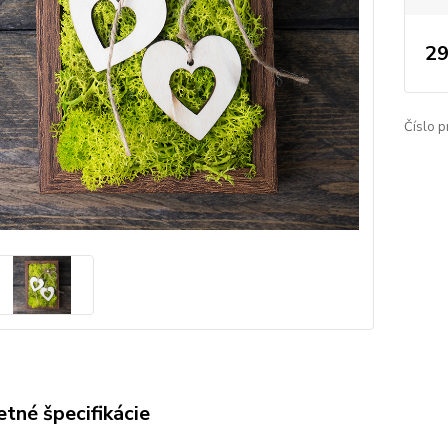
29
Číslo p
tné špecifikácie