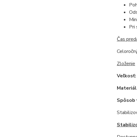
Poh
Ods
Min
Pri
Čas pred
Celoročný
Zloženie
Veľkosť
Materiál
Spôsob 
Stabilizo
Stabiliz
Dostupnos