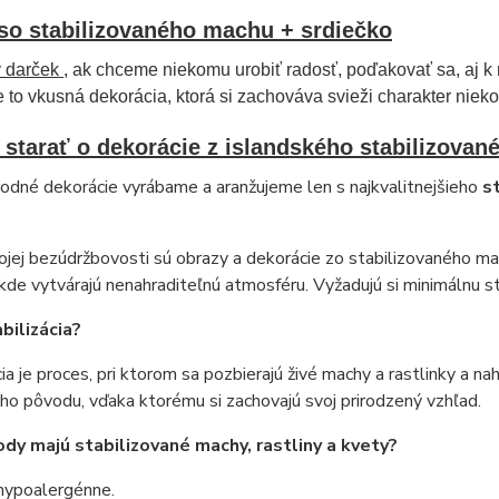
so stabilizovaného machu + srdiečko
ý darček
, ak chceme niekomu urobiť radosť, poďakovať sa, aj k 
e to vkusná dekorácia, ktorá si zachováva svieži charakter nieko
 starať o dekorácie z islandského stabilizova
rodné dekorácie vyrábame a aranžujeme len s najkvalitnejšieho
s
astlín.
ojej bezúdržbovosti sú obrazy a dekorácie zo stabilizovaného m
, kde vytvárajú nenahraditeľnú atmosféru. Vyžadujú si minimálnu st
bilizácia?
cia je proces, pri ktorom sa pozbierajú živé machy a rastlinky a n
ho pôvodu, vďaka ktorému si zachovajú svoj prirodzený vzhľad.
dy majú stabilizované machy, rastliny a kvety?
hypoalergénne.