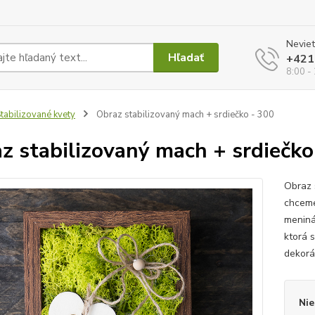
Neviet
Hľadať
+421
8:00 -
tabilizované kvety
Obraz stabilizovaný mach + srdiečko - 300
z stabilizovaný mach + srdiečko
Obraz 
chceme
meninám
ktorá 
dekorác
Nie