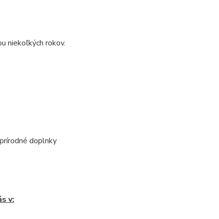
bu niekoľkých rokov.
prírodné doplnky
s v: