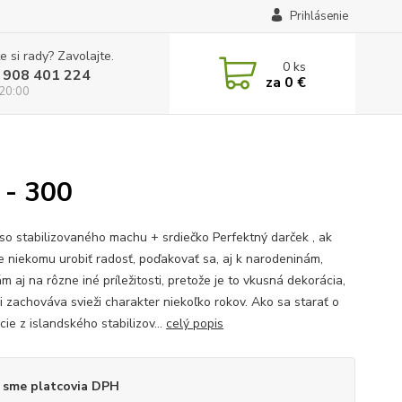
Prihlásenie
e si rady? Zavolajte.
0
ks
 908 401 224
za
0 €
 20:00
 - 300
so stabilizovaného machu + srdiečko Perfektný darček , ak
 niekomu urobiť radosť, poďakovať sa, aj k narodeninám,
 aj na rôzne iné príležitosti, pretože je to vkusná dekorácia,
si zachováva svieži charakter niekoľko rokov. Ako sa starať o
ie z islandského stabilizov...
celý popis
 sme platcovia DPH