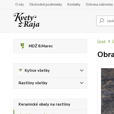
O nás
Obchodné podmienky
Kontakty
Ochrana súkromia
Úvod
S
MDŽ 8.Marec
Obra
Kytice všetky
Rastliny všetky
Keramické obaly na rastliny