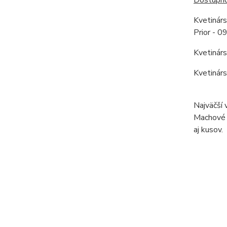
Kvetinár
Prior - 
Kvetinár
Kvetinár
Najväčší 
Machové o
aj