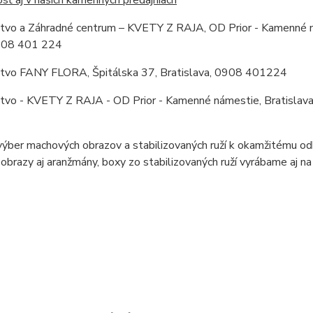
stvo a Záhradné centrum – KVETY Z RAJA, OD Prior - Kamenné ná
0908 401 224
stvo FANY FLORA, Špitálska 37, Bratislava, 0908 401224
stvo - KVETY Z RAJA - OD Prior - Kamenné námestie, Bratislav
výber machových obrazov a stabilizovaných ruží k okamžitému odbe
brazy aj aranžmány, boxy zo stabilizovaných ruží vyrábame aj n
 kusov.