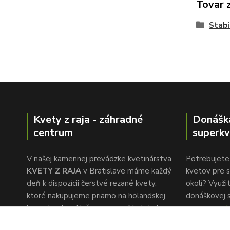
Tovar 
Stabi
Kvety z raja - záhradné
Donášk
centrum
superkv
V našej kamennej prevádzke kvetinárstva
Potrebujete 
KVETY Z RAJA
v Bratislave máme každý
kvetov pre s
deň k dispozícii čerstvé rezané kvety,
okolí? Využi
ktoré nakupujeme priamo na holandskej
donáškovej 
burze kvetov. Naša pozornosť k detailu a
www.superkv
rýchlemu servisu je to, čo nás oddeľuje od