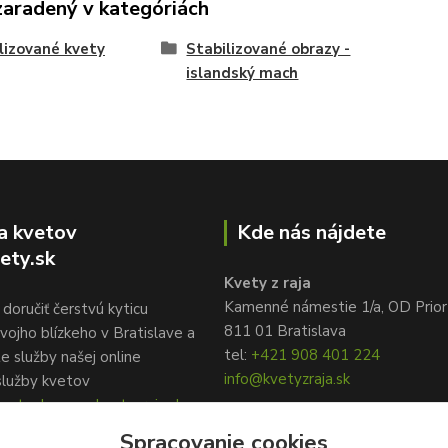
zaradený v kategóriách
lizované kvety
Stabilizované obrazy -
islandský mach
a kvetov
Kde nás nájdete
ety.sk
Kvety z raja
Kamenné námestie 1/a, OD Prior
doručiť čerstvú kyticu
811 01 Bratislava
vojho blízkeho v Bratislave a
tel:
+421 908 401 224
te služby našej online
info@kvetyzraja.sk
služby kvetov
ety.sk, www.kvetyzraja.sk
Spracovanie cookies