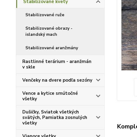
Stabilizované kvety
Stabilizované ruže
Stabilizované obrazy -
islandský mach
Stabilizované aranžmány
Rastlinné terárium - aranžmán
v skle
Venčeky na dvere podľa sezóny
Vence a kytice smútočné
všetky
Dušičky, Sviatok všetkých
svätých, Pamiatka zosnulých
všetky
Komple
Vianoce všetky