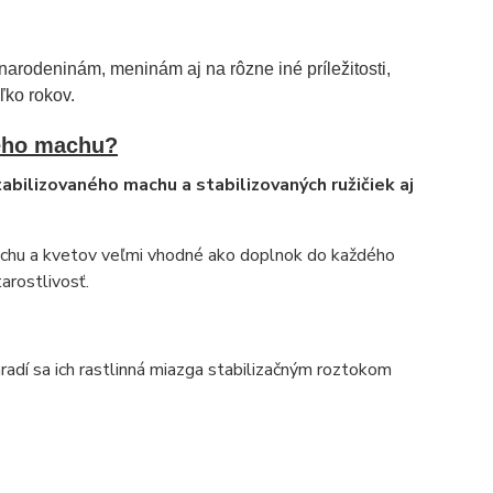
narodeninám, meninám aj na rôzne iné príležitosti,
ľko rokov.
ného machu?
tabilizovaného machu a stabilizovaných ružičiek aj
achu a kvetov veľmi vhodné ako doplnok do každého
arostlivosť.
ahradí sa ich rastlinná miazga stabilizačným roztokom