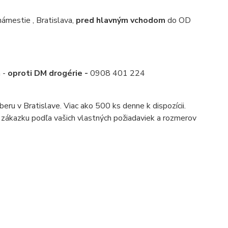
mestie , Bratislava,
pred hlavným vchodom
do OD
a -
oproti DM drogérie -
0908 401 224
ru v Bratislave. Viac ako 500 ks denne k dispozícii.
a zákazku podľa vašich vlastných požiadaviek a rozmerov