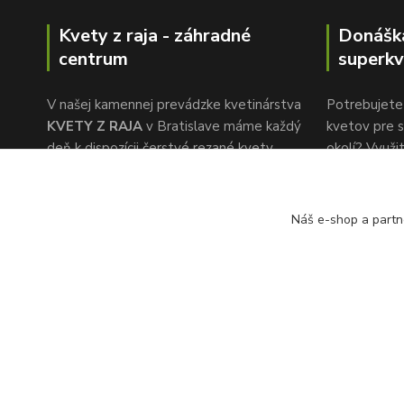
Kvety z raja - záhradné
Donášk
centrum
superkv
V našej kamennej prevádzke kvetinárstva
Potrebujete 
KVETY Z RAJA
v Bratislave máme každý
kvetov pre s
deň k dispozícii čerstvé rezané kvety,
okolí? Využi
ktoré nakupujeme priamo na holandskej
donáškovej 
burze kvetov. Naša pozornosť k detailu a
www.superkv
rýchlemu servisu je to, čo nás oddeľuje od
Náš e-shop a partn
konkurencie.