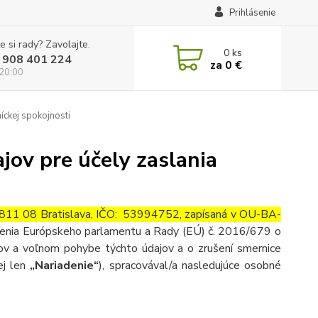
Prihlásenie
e si rady? Zavolajte.
0
ks
 908 401 224
za
0 €
 20:00
íckej spokojnosti
ov pre účely zaslania
 811 08 Bratislava, IČO: 53994752, zapísaná v OU-BA-
adenia Európskeho parlamentu a Rady (EÚ) č. 2016/679 o
jov a voľnom pohybe týchto údajov a o zrušení smernice
ej len
„Nariadenie“
), spracovával/a nasledujúce osobné