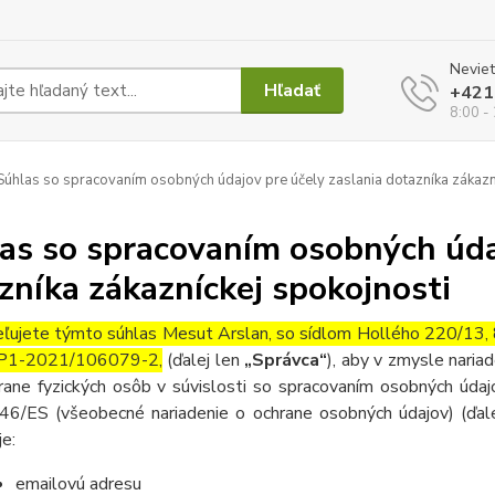
Neviet
Hľadať
+421
8:00 -
úhlas so spracovaním osobných údajov pre účely zaslania dotazníka zákazn
as so spracovaním osobných údaj
zníka zákazníckej spokojnosti
ľujete týmto súhlas Mesut Arslan, so sídlom Hollého 220/13,
P1-2021/106079-2,
(ďalej len
„Správca“
), aby v zmysle nari
rane fyzických osôb v súvislosti so spracovaním osobných úda
46/ES (všeobecné nariadenie o ochrane osobných údajov) (ďal
je:
emailovú adresu