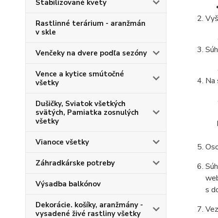
Stabilizované kvety
Vyš
Rastlinné terárium - aranžmán
v skle
Súh
Venčeky na dvere podľa sezóny
Vence a kytice smútočné
Na 
všetky
Dušičky, Sviatok všetkých
svätých, Pamiatka zosnulých
všetky
Vianoce všetky
Oso
Záhradkárske potreby
Súh
web
Výsadba balkónov
s d
Dekorácie. košíky, aranžmány -
Vez
vysadené živé rastliny všetky