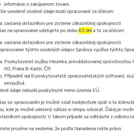
informácie o zakúpenom tovare.
šie uvedené osobné údaje budú spracované za účelom:
zaslania dotazníkov pre zistenie zákazníckej spokojnosti
las na spracovanie udeľujete po dobu
60 dní
a to za účelom:
zaslania dotazníkov pre zistenie zákazníckej spokojnosti
spracovanie týchto osobných údajov Správca využíva týchto Spr
Poskytovateľ služby Heureka, prevádzkovanej spoločnosťou He
00, Praha 8-Karlín, ČR
Případně další poskytovatelé zpracovatelských softwarů, služ
nevyužívá.
bné údaje nebudú poskytnuté mimo územia EÚ.
las so spracovaním je možné vziať kedykoľvek späť a to kliknutím
u, kde je možné udelený súhlas e-shopu odvolať. Ďalej je možné
otazníkom spokojnosti. V takom prípade sa odhlásite z odberu n
mite prosíme na vedomie, že podľa Nariadenia máte právo: