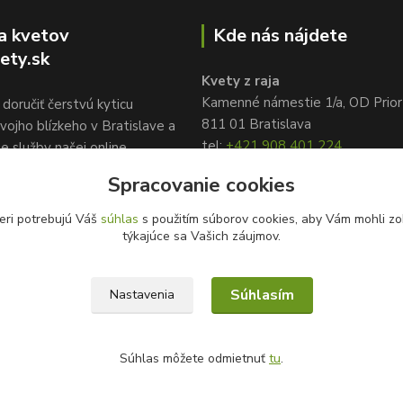
a kvetov
Kde nás nájdete
ety.sk
Kvety z raja
Kamenné námestie 1/a, OD Prior
doručiť čerstvú kyticu
811 01 Bratislava
vojho blízkeho v Bratislave a
tel:
+421 908 401 224
te služby našej online
info@kvetyzraja.sk
služby kvetov
Spracovanie cookies
ety.sk, www.kvetyzraja.sk
eri potrebujú Váš
súhlas
s použitím súborov cookies, aby Vám mohli zo
týkajúce sa Vašich záujmov.
Súhlasím
Nastavenia
Súhlas môžete odmietnuť
tu
.