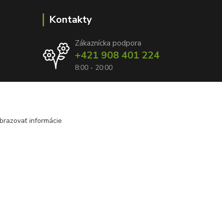
Kontakty
Zákaznícka podpora
+421 908 401 224
8:00 - 20:00
info@kvetyzraja.sk
brazovať informácie
Vytvorené na
Eshop-rychlo.sk