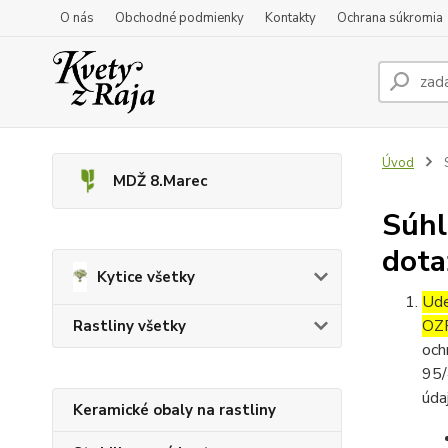
O nás
Obchodné podmienky
Kontakty
Ochrana súkromia
Úvod
S
MDŽ 8.Marec
Súhl
dota
Kytice všetky
Ude
OZ
Rastliny všetky
och
95/
úda
Keramické obaly na rastliny