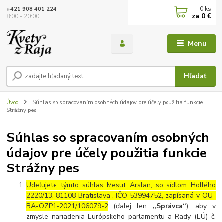
0
ks
+421 908 401 224
za
0 €
8:00 - 20:00
Menu
Hľadať
Úvod
Súhlas so spracovaním osobných údajov pre účely použitia funkcie
Strážny pes
Súhlas so spracovaním osobných
údajov pre účely použitia funkcie
Strážny pes
Udeľujete týmto súhlas Mesut Arslan, so sídlom Hollého
2220/13, 81108 Bratislava , IČO 53994752, zapísaná v OU-
BA-OZP1-2021/106079-2
(ďalej len
„Správca“
), aby v
zmysle nariadenia Európskeho parlamentu a Rady (EÚ) č.