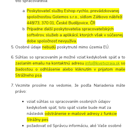
títo spracovatelia:
Poskytovateľ služby Eshop-rychlo, prevádzkovanej
spoločnosťou Golemos s.r.o., sídlom Zátkovo nábřeží
448/73, 370 01, České Budějovice, ČR
Prípadne ďalší poskytovatelia spracovateľských
softvérov, služieb a aplikácií, ktorých však v súčasnej
dobe spoločnosť nevyužíva.
Osobné údaje
nebudú
poskytnuté mimo územia EÚ.
Súhlas so spracovaním je možné vziať kedykoľvek späť a to
zaslaním emailu na kontaktnú adresu
info@kvetyzraja.sk
so
žiadosťou o odhlásenie alebo kliknutím v prijatom maile
Strážneho psa
.
Vezmite prosíme na vedomie, že podľa Nariadenia máte
právo:
vziať súhlas so spracovaním osobných údajov
kedykoľvek späť, toto späť vzatie bude mať za
následok
odstránenie e-mailové adresy z funkcie
Strážny pes
požadovať od Správcu informáciu, aké Vaše osobné