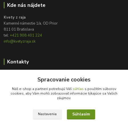
Kde nás nájdete
Kvety z raja
Kamenné námestie 1/a, OD Prior
811 01 Bratislava
tel:
+421 908 401 224
info@kvetyzraja.sk
Kontakty
Zákaznícka podpora
Spracovanie cookies
+421 908 401 224
8:00 - 20:00
Náš e-shop a partneri potrebujú Váš
súhlas
s použitím súborov
cookies, aby Vám mohli zobrazovať informácie týkajúce sa Vašich
info@kvetyzraja.sk
záujmov.
Súhlasím
Nastavenia