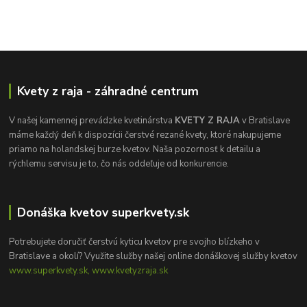
Kvety z raja - záhradné centrum
V našej kamennej prevádzke kvetinárstva
KVETY Z RAJA
v Bratislave
máme každý deň k dispozícii čerstvé rezané kvety, ktoré nakupujeme
priamo na holandskej burze kvetov. Naša pozornosť k detailu a
rýchlemu servisu je to, čo nás oddeľuje od konkurencie.
Donáška kvetov superkvety.sk
Potrebujete doručiť čerstvú kyticu kvetov pre svojho blízkeho v
Bratislave a okolí? Využite služby našej online donáškovej služby kvetov
www.superkvety.sk, www.kvetyzraja.sk