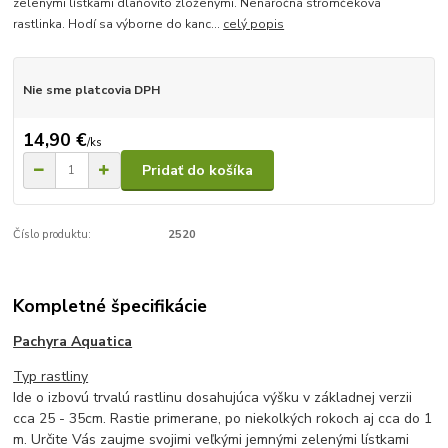
zelenými lístkami dlaňovito zloženými. Nenáročná stromčeková
rastlinka. Hodí sa výborne do kanc...
celý popis
Nie sme platcovia DPH
14,90 €
/
ks
Pridať do košíka
Číslo produktu:
2520
Kompletné špecifikácie
Pachyra Aquatica
Typ rastliny
Ide o izbovú trvalú rastlinu dosahujúca výšku v základnej verzii
cca 25 - 35cm. Rastie primerane, po niekolkých rokoch aj cca do 1
m. Určite Vás zaujme svojimi veľkými jemnými zelenými lístkami