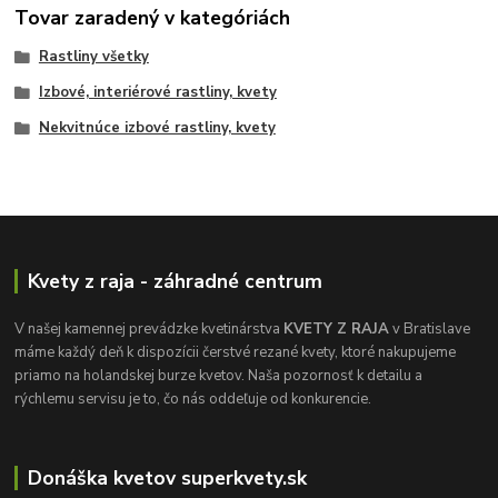
Tovar zaradený v kategóriách
Rastliny všetky
Izbové, interiérové rastliny, kvety
Nekvitnúce izbové rastliny, kvety
Kvety z raja - záhradné centrum
V našej kamennej prevádzke kvetinárstva
KVETY Z RAJA
v Bratislave
máme každý deň k dispozícii čerstvé rezané kvety, ktoré nakupujeme
priamo na holandskej burze kvetov. Naša pozornosť k detailu a
rýchlemu servisu je to, čo nás oddeľuje od konkurencie.
Donáška kvetov superkvety.sk