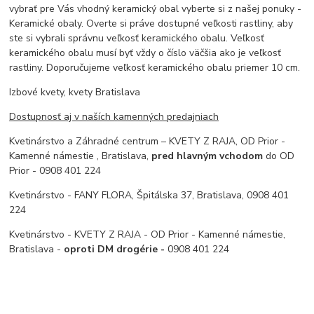
vybrať pre Vás vhodný keramický obal vyberte si z našej ponuky -
Keramické obaly. Overte si práve dostupné veľkosti rastliny, aby
ste si vybrali správnu veľkosť keramického obalu. Veľkosť
keramického obalu musí byť vždy o číslo väčšia ako je veľkosť
rastliny. Doporučujeme veľkosť keramického obalu priemer 10 cm.
Izbové kvety, kvety Bratislava
Dostupnosť aj v naších kamenných predajniach
Kvetinárstvo a Záhradné centrum – KVETY Z RAJA, OD Prior -
Kamenné námestie , Bratislava,
pred hlavným vchodom
do OD
Prior - 0908 401 224
Kvetinárstvo - FANY FLORA, Špitálska 37, Bratislava, 0908 401
224
Kvetinárstvo - KVETY Z RAJA - OD Prior - Kamenné námestie,
Bratislava -
oproti DM drogérie -
0908 401 224