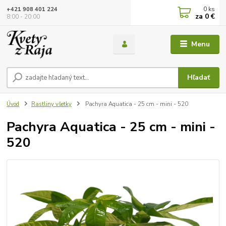
0
ks
+421 908 401 224
za
0 €
8:00 - 20:00
Menu
Hľadať
Úvod
Rastliny všetky
Pachyra Aquatica - 25 cm - mini - 520
Pachyra Aquatica - 25 cm - mini -
520