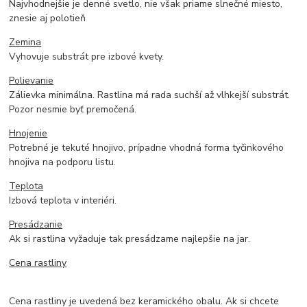
Najvhodnejšie je denné svetlo, nie však priame slnečné miesto,
znesie aj polotieň
Zemina
Vyhovuje substrát pre izbové kvety.
Polievanie
Zálievka minimálna. Rastlina má rada suchší až vlhkejší substrát.
Pozor nesmie byť premočená.
Hnojenie
Potrebné je tekuté hnojivo, prípadne vhodná forma tyčinkového
hnojiva na podporu listu.
Teplota
Izbová teplota v interiéri.
Presádzanie
Ak si rastlina vyžaduje tak presádzame najlepšie na jar.
Cena rastliny
Cena rastliny je uvedená bez keramického obalu. Ak si chcete