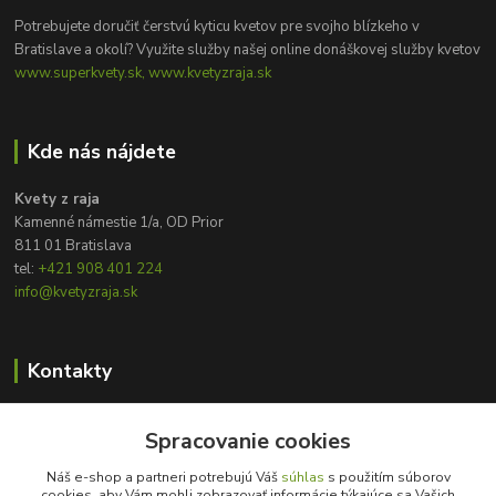
Potrebujete doručiť čerstvú kyticu kvetov pre svojho blízkeho v
Bratislave a okolí? Využite služby našej online donáškovej služby kvetov
www.superkvety.sk, www.kvetyzraja.sk
Kde nás nájdete
Kvety z raja
Kamenné námestie 1/a, OD Prior
811 01 Bratislava
tel:
+421 908 401 224
info@kvetyzraja.sk
Kontakty
Zákaznícka podpora
Spracovanie cookies
+421 908 401 224
8:00 - 20:00
Náš e-shop a partneri potrebujú Váš
súhlas
s použitím súborov
cookies, aby Vám mohli zobrazovať informácie týkajúce sa Vašich