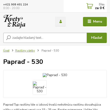
0
ks
+421 908 401 224
za
0 €
8:00 - 20:00
Menu
Hľadať
Úvod
Rastliny všetky
Papraď - 530
Papraď - 530
Papraď Typ rastliny Ide o izbovú trvalú nekvitnúcu rastlinu dosahujúca
výšku v základnej verzii cca 15 - 25 cm. Rastie primerane. Určite Vás