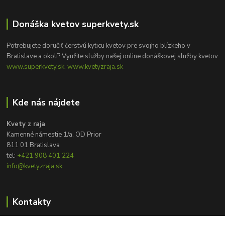
Donáška kvetov superkvety.sk
Potrebujete doručiť čerstvú kyticu kvetov pre svojho blízkeho v
Bratislave a okolí? Využite služby našej online donáškovej služby kvetov
www.superkvety.sk, www.kvetyzraja.sk
Kde nás nájdete
Kvety z raja
Kamenné námestie 1/a, OD Prior
811 01 Bratislava
tel:
+421 908 401 224
info@kvetyzraja.sk
Kontakty
Zákaznícka podpora