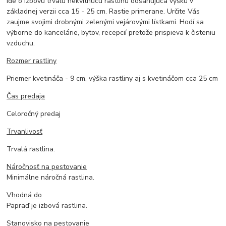
Ide o izbovú trvalú nekvitnúcu rastlinu dosahujúca výšku v
základnej verzii cca 15 - 25 cm. Rastie primerane. Určite Vás
zaujme svojimi drobnými zelenými vejárovými lístkami. Hodí sa
výborne do kancelárie, bytov, recepcií pretože prispieva k čisteniu
vzduchu.
Rozmer rastliny
Priemer kvetináča - 9 cm, výška rastliny aj s kvetináčom cca 25 cm
Čas predaja
Celoročný predaj
Trvanlivosť
Trvalá rastlina.
Náročnosť na pestovanie
Minimálne náročná rastlina.
Vhodná do
Papraď je izbová rastlina.
Stanovisko na pestovanie