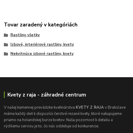
Tovar zaradený v kategóriách
Rastliny všetky
Izbové, interiérové rastliny, kvety
Nekvitnúce izbové rastliny, kvety
Kvety z raja - záhradné centrum
V našej kamennej prevádzke kvetinárstva
KVETY Z RAJA
v Bratislave
máme každý deň k dispozícii čerstvé rezané kvety, ktoré nakupujeme
priamo na holandskej burze kvetov. Naša pozornosť k detailu a
rýchlemu servisu je to, čo nás oddeľuje od konkurencie.