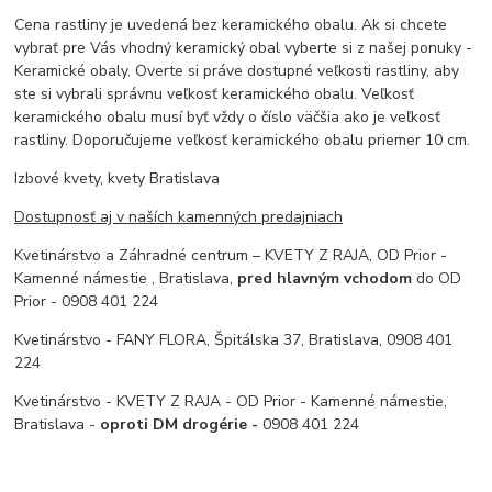
Cena rastliny je uvedená bez keramického obalu. Ak si chcete
vybrať pre Vás vhodný keramický obal vyberte si z našej ponuky -
Keramické obaly. Overte si práve dostupné veľkosti rastliny, aby
ste si vybrali správnu veľkosť keramického obalu. Veľkosť
keramického obalu musí byť vždy o číslo väčšia ako je veľkosť
rastliny. Doporučujeme veľkosť keramického obalu priemer 10 cm.
Izbové kvety, kvety Bratislava
Dostupnosť aj v naších kamenných predajniach
Kvetinárstvo a Záhradné centrum – KVETY Z RAJA, OD Prior -
Kamenné námestie , Bratislava,
pred hlavným vchodom
do OD
Prior - 0908 401 224
Kvetinárstvo - FANY FLORA, Špitálska 37, Bratislava, 0908 401
224
Kvetinárstvo - KVETY Z RAJA - OD Prior - Kamenné námestie,
Bratislava -
oproti DM drogérie -
0908 401 224