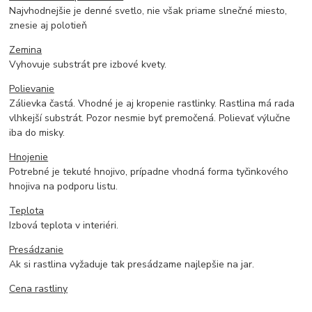
Najvhodnejšie je denné svetlo, nie však priame slnečné miesto,
znesie aj polotieň
Zemina
Vyhovuje substrát pre izbové kvety.
Polievanie
Zálievka častá. Vhodné je aj kropenie rastlinky. Rastlina má rada
vlhkejší substrát. Pozor nesmie byť premočená. Polievať výlučne
iba do misky.
Hnojenie
Potrebné je tekuté hnojivo, prípadne vhodná forma tyčinkového
hnojiva na podporu listu.
Teplota
Izbová teplota v interiéri.
Presádzanie
Ak si rastlina vyžaduje tak presádzame najlepšie na jar.
Cena rastliny