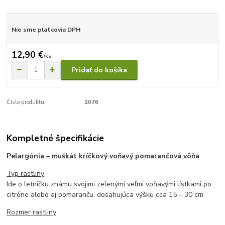
Nie sme platcovia DPH
12,90 €
/
ks
Pridať do košíka
Číslo produktu:
2076
Kompletné špecifikácie
Pelargónia – muškát krí
čkový voňavý pomarančová vôňa
Typ rastliny
Ide o letničku známu svojimi zelenými veľmi voňavými lístkami po
citróne alebo aj pomaranču, dosahujúca výšku cca 15 – 30 cm
Rozmer rastliny