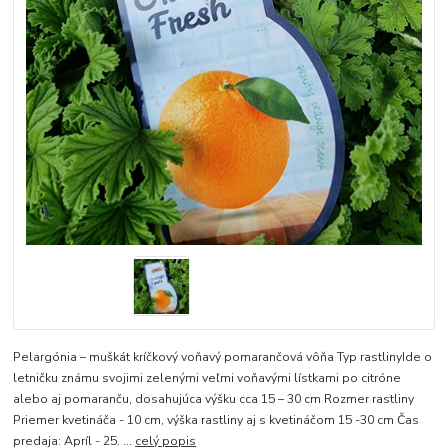
Pelargónia – muškát kríčkový voňavý pomarančová vôňa Typ rastlinyIde o
letničku známu svojimi zelenými veľmi voňavými lístkami po citróne
alebo aj pomaranču, dosahujúca výšku cca 15 – 30 cm Rozmer rastliny
Priemer kvetináča - 10 cm, výška rastliny aj s kvetináčom 15 -30 cm Čas
predaja: Apríl - 25. ...
celý popis