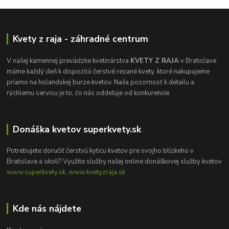
Kvety z raja - záhradné centrum
V našej kamennej prevádzke kvetinárstva
KVETY Z RAJA
v Bratislave
máme každý deň k dispozícii čerstvé rezané kvety, ktoré nakupujeme
priamo na holandskej burze kvetov. Naša pozornosť k detailu a
rýchlemu servisu je to, čo nás oddeľuje od konkurencie.
Donáška kvetov superkvety.sk
Potrebujete doručiť čerstvú kyticu kvetov pre svojho blízkeho v
Bratislave a okolí? Využite služby našej online donáškovej služby kvetov
www.superkvety.sk, www.kvetyzraja.sk
Kde nás nájdete