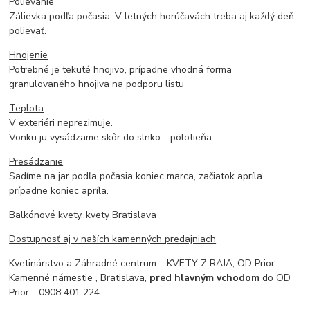
Polievanie
Zálievka podľa počasia. V letných horúčavách treba aj každý deň
polievať.
Hnojenie
Potrebné je tekuté hnojivo, prípadne vhodná forma
granulovaného hnojiva na podporu listu
Teplota
V exteriéri neprezimuje.
Vonku ju vysádzame skôr do slnko - polotieňa.
Presádzanie
Sadíme na jar podľa počasia koniec marca, začiatok apríla
prípadne koniec apríla.
Balkónové kvety, kvety Bratislava
Dostupnosť aj v naších kamenných predajniach
Kvetinárstvo a Záhradné centrum – KVETY Z RAJA, OD Prior -
Kamenné námestie , Bratislava,
pred hlavným vchodom
do OD
Prior - 0908 401 224