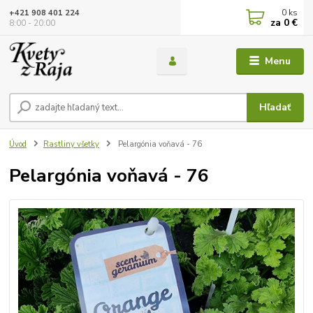
0
ks
+421 908 401 224
za
0 €
8:00 - 20:00
Menu
Hľadať
Úvod
Rastliny všetky
Pelargónia voňavá - 76
Pelargónia voňavá - 76