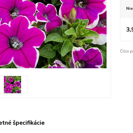
Nie
3,
Číslo p
tné špecifikácie