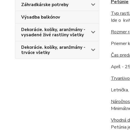
Petúnie
Záhradkárske potreby
Typ rastl
Výsadba balkónov
Ide o kvi
Dekorácie. košíky, aranžmány -
Rozmer r
vysadené živé rastliny všetky
Priemer k
Dekorácie. košíky, aranžmány -
trváce všetky
Čas pred
Apríl - 25
Trvanlivo
Letnička,
Náročnos
Minimálne
Vhodná 
Petúnia j