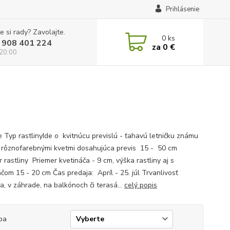
Prihlásenie
e si rady? Zavolajte.
0
ks
 908 401 224
za
0 €
 20:00
e Typ rastlinyIde o kvitnúcu previslú - ťahavú letničku známu
i rôznofarebnými kvetmi dosahujúca previs 15 - 50 cm
rastliny Priemer kvetináča - 9 cm, výška rastliny aj s
áčom 15 - 20 cm Čas predaja: Apríl - 25. júl Trvanlivosť
a, v záhrade, na balkónoch či terasá...
celý popis
ba