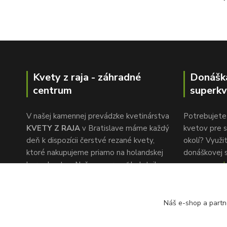
Kvety z raja - záhradné
Donášk
centrum
superkv
V našej kamennej prevádzke kvetinárstva
Potrebujete 
KVETY Z RAJA
v Bratislave máme každý
kvetov pre s
deň k dispozícii čerstvé rezané kvety,
okolí? Využi
ktoré nakupujeme priamo na holandskej
donáškovej 
burze kvetov. Naša pozornosť k detailu a
www.superkv
rýchlemu servisu je to, čo nás oddeľuje od
konkurencie.
Náš e-shop a partn