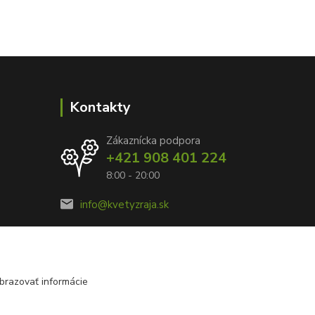
Kontakty
Zákaznícka podpora
+421 908 401 224
8:00 - 20:00
info@kvetyzraja.sk
brazovať informácie