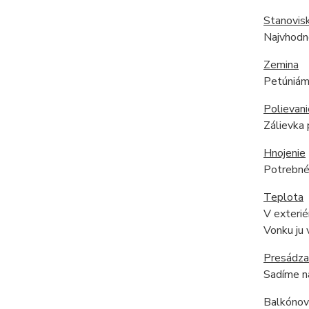
Stanovis
Najvhodne
Zemina
Petúniám 
Polievani
Zálievka 
Hnojenie
Potrebné 
Teplota
V exterié
Vonku ju 
Presádza
Sadíme na
Balkónové