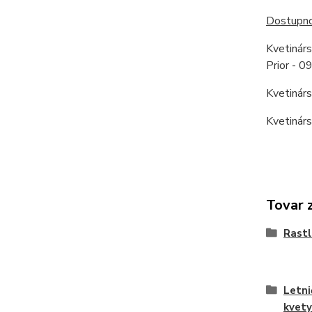
Dostupnos
Kvetinár
Prior - 
Kvetinár
Kvetinár
Tovar 
Rastl
Letni
kvety