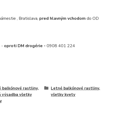
mestie , Bratislava,
pred hlavným vchodom
do OD
a -
oproti DM drogérie -
0908 401 224
é balkónové rastliny,
Letné balkónové rastliny,
á výsadba všetky
všetky kvety
y