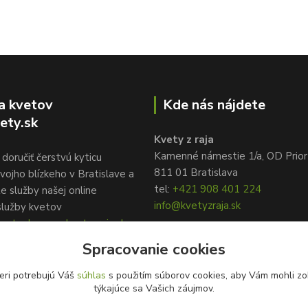
a kvetov
Kde nás nájdete
ety.sk
Kvety z raja
Kamenné námestie 1/a, OD Prior
doručiť čerstvú kyticu
811 01 Bratislava
vojho blízkeho v Bratislave a
tel:
+421 908 401 224
te služby našej online
info@kvetyzraja.sk
služby kvetov
ety.sk, www.kvetyzraja.sk
Spracovanie cookies
eri potrebujú Váš
súhlas
s použitím súborov cookies, aby Vám mohli zo
týkajúce sa Vašich záujmov.