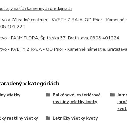
ť aj v naších kamenných predajniach
stvo a Záhradné centrum – KVETY Z RAJA, OD Prior - Kamenné ná
0908 401 224
stvo - FANY FLORA, Špitálska 37, Bratislava, 0908 401224
stvo - KVETY Z RAJA - OD Prior - Kamenné námestie, Bratislav
zaradený v kategóriách
iny všetky
Balkónové, exteriérové
Jarn
rastliny, všetky kvety
jarn
kvet
čky rastliny všetky
Letničky všetky kvety