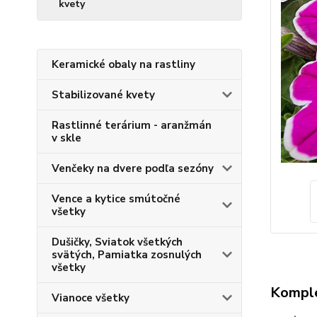
kvety
Keramické obaly na rastliny
Stabilizované kvety
Rastlinné terárium - aranžmán
v skle
Venčeky na dvere podľa sezóny
Vence a kytice smútočné
všetky
Dušičky, Sviatok všetkých
svätých, Pamiatka zosnulých
všetky
Komple
Vianoce všetky