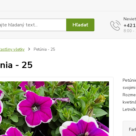
Neviet
Hľadať
+421
8:00 -
astliny všetky
Petúnia - 25
nia - 25
Petúni
svojim
Rozmer 
kvetin
Letničk
Far