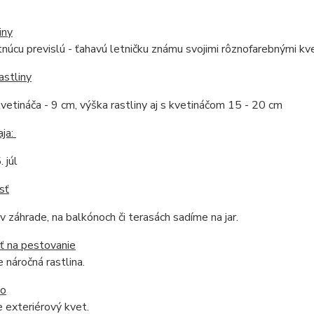
iny
tnúcu previslú - ťahavú letničku známu svojimi rôznofarebnými 
astliny
vetináča - 9 cm, výška rastliny aj s kvetináčom 15 - 20 cm
aja:
. júl
sť
 v záhrade, na balkónoch či terasách sadíme na jar.
ť na pestovanie
 náročná rastlina.
do
e exteriérový kvet.