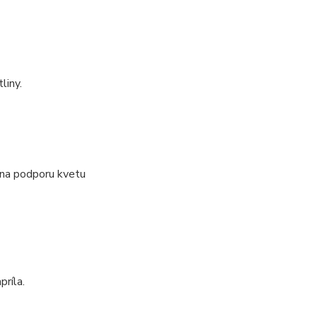
liny.
 na podporu kvetu
príla.