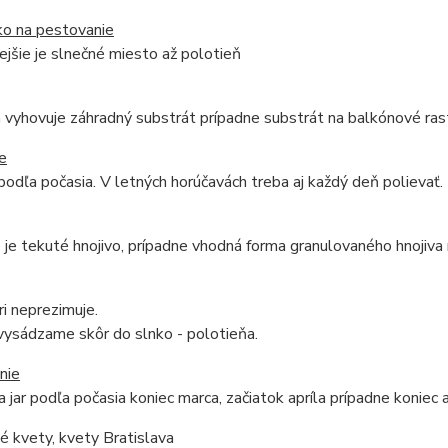
ko na pestovanie
jšie je slnečné miesto až polotieň
vyhovuje záhradný substrát prípadne substrát na balkónové rast
e
podľa počasia. V letných horúčavách treba aj každý deň polievať.
je tekuté hnojivo, prípadne vhodná forma granulovaného hnojiva
ri neprezimuje.
vysádzame skôr do slnko - polotieňa.
nie
 jar podľa počasia koniec marca, začiatok apríla prípadne koniec a
 kvety, kvety Bratislava