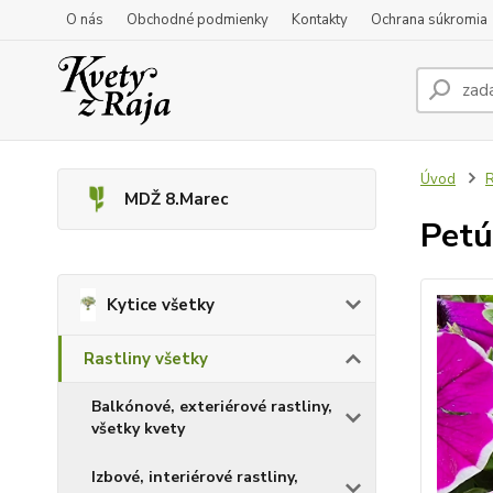
O nás
Obchodné podmienky
Kontakty
Ochrana súkromia
Úvod
R
MDŽ 8.Marec
Petú
Kytice všetky
Rastliny všetky
Balkónové, exteriérové rastliny,
všetky kvety
Izbové, interiérové rastliny,