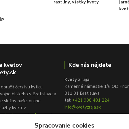
rastliny, všetky kvety
jarn
kvet
čky
a kvetov
Kde nás nájdete
ety.sk
Kvety z raja
Kamenné námestie 1/a, OD Prior
doručiť čerstvú kyticu
811 01 Bratislava
vojho blízkeho v Bratislave a
tel:
+421 908 401 224
te služby našej online
info@kvetyzraja.sk
služby kvetov
ety.sk, www.kvetyzraja.sk
Spracovanie cookies