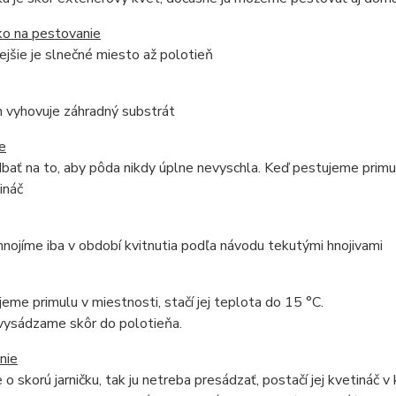
ko na pestovanie
jšie je slnečné miesto až polotieň
 vyhovuje záhradný substrát
e
ať na to, aby pôda nikdy úplne nevyschla. Keď pestujeme primulky
ináč
hnojíme iba v období kvitnutia podľa návodu tekutými hnojivami
eme primulu v miestnosti, stačí jej teplota do 15 °C.
 vysádzame skôr do polotieňa.
nie
 o skorú jarničku, tak ju netreba presádzať, postačí jej kvetináč