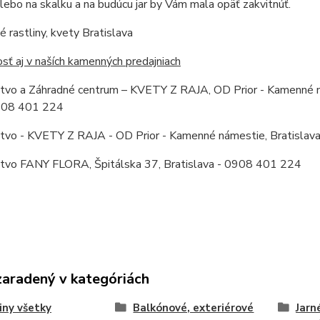
lebo na skalku a na budúcu jar by Vám mala opäť zakvitnúť.
 rastliny, kvety Bratislava
ť aj v naších kamenných predajniach
stvo a Záhradné centrum – KVETY Z RAJA, OD Prior - Kamenné ná
0908 401 224
stvo - KVETY Z RAJA - OD Prior - Kamenné námestie, Bratislav
stvo FANY FLORA, Špitálska 37, Bratislava - 0908 401 224
zaradený v kategóriách
iny všetky
Balkónové, exteriérové
Jarn