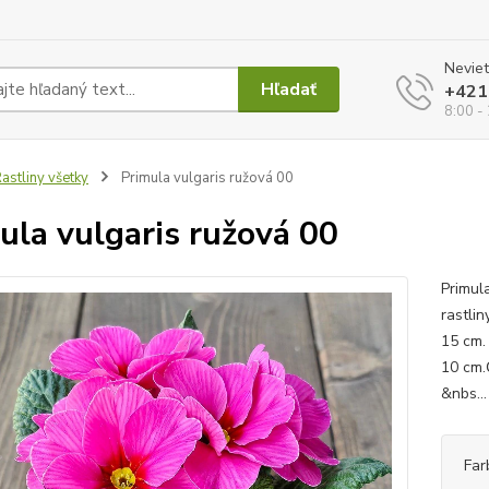
Neviet
Hľadať
+421
8:00 -
astliny všetky
Primula vulgaris ružová 00
ula vulgaris ružová 00
Primul
rastlin
15 cm.
10 cm.
&nbs..
Far