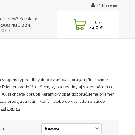
Prihlásenie
e si rady? Zavolajte.
0
ks
 908 401 224
za
0 €
 20:00
a vulgarisTyp rastlinyIde o kvitnúcu skorú jarničkuRozmer
y Priemer kvetináča - 9 cm, výška rastliny aj s kvetináčom cca
 Ak si chcete dokúpiť keramický obal doporučujeme priemer
Čas predaja Január - Apríl - alebo do vypredanie zásob
.
celý popis
ba