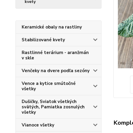
kvety
Keramické obaly na rastliny
Stabilizované kvety
Rastlinné terárium - aranžmán
v skle
Venčeky na dvere podľa sezóny
Vence a kytice smútočné
všetky
Dušičky, Sviatok všetkých
svätých, Pamiatka zosnulých
všetky
Komple
Vianoce všetky