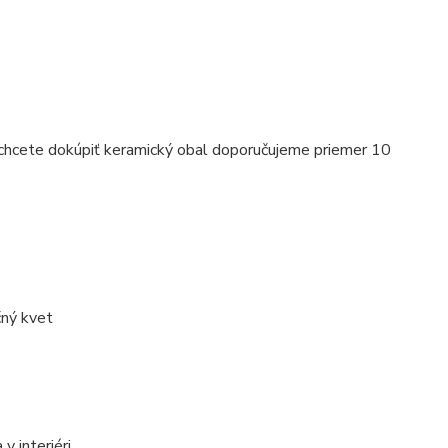
i chcete dokúpiť keramický obal doporučujeme priemer 10
vypredanie zásob
čný kvet
v interiéri