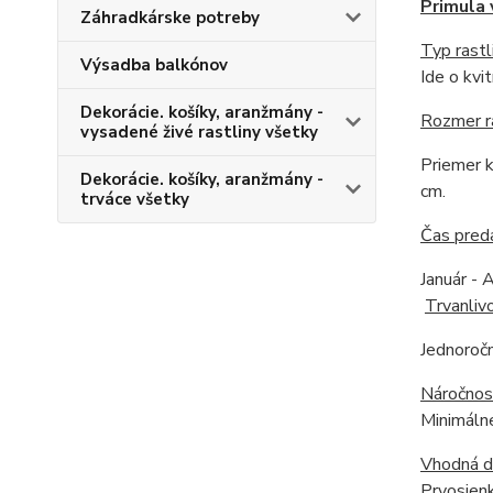
Primula 
Záhradkárske potreby
Typ rastl
Výsadba balkónov
Ide o kvi
Dekorácie. košíky, aranžmány -
Rozmer r
vysadené živé rastliny všetky
Priemer k
Dekorácie. košíky, aranžmány -
cm.
trváce všetky
Čas pred
Jan
Trvanliv
Jednoročn
Náročnos
Minimálne
Vhodná 
Prvosienk