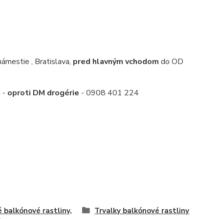
mestie , Bratislava,
pred hlavným vchodom
do OD
a -
oproti DM drogérie
- 0908 401 224
é balkónové rastliny,
Trvalky balkónové rastliny