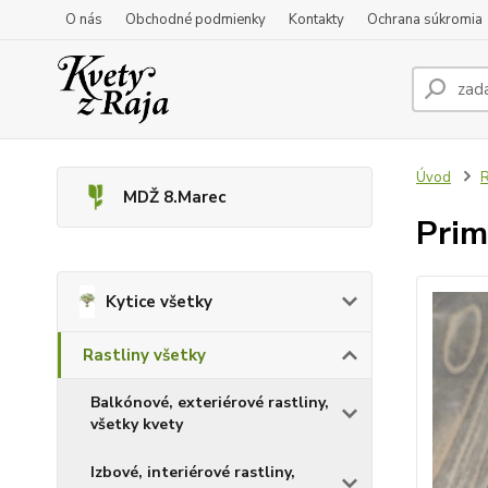
O nás
Obchodné podmienky
Kontakty
Ochrana súkromia
Úvod
R
MDŽ 8.Marec
Prim
Kytice všetky
Rastliny všetky
Balkónové, exteriérové rastliny,
všetky kvety
Izbové, interiérové rastliny,