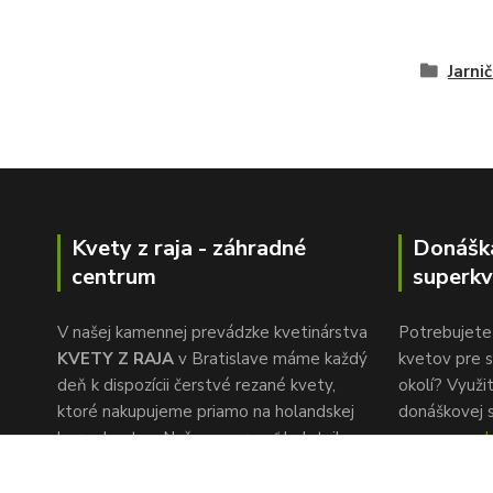
Jarni
Kvety z raja - záhradné
Donášk
centrum
superkv
V našej kamennej prevádzke kvetinárstva
Potrebujete 
KVETY Z RAJA
v Bratislave máme každý
kvetov pre s
deň k dispozícii čerstvé rezané kvety,
okolí? Využi
ktoré nakupujeme priamo na holandskej
donáškovej 
burze kvetov. Naša pozornosť k detailu a
www.superkv
rýchlemu servisu je to, čo nás oddeľuje od
konkurencie.