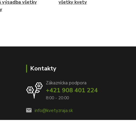
á výsadba všetky
všetky kvety
y
Kontakty
Zákaznícka podpora
+421 908 401 224
8:00 - 20:00
info@kvetyzraja.sk