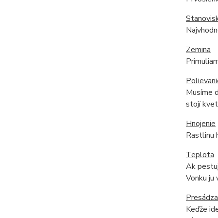
Stanovis
Najvhodne
Zemina
Primuliam
Polievani
Musíme db
stojí kvet
Hnojenie
Rastlinu 
Teplota
Ak pestuj
Vonku ju
Presádza
Keďže ide