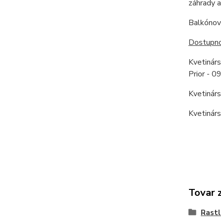
záhrady a
Balkónové
Dostupnos
Kvetinár
Prior - 
Kvetinár
Kvetinár
Tovar 
Rastl