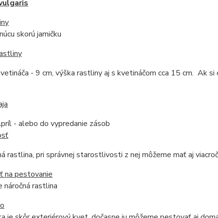
vulgaris
iny
tnúcu skorú jarničku
astliny
vetináča - 9 cm, výška rastliny aj s kvetináčom cca 15 cm. Ak s
aja
uár - Apríl - alebo do 
osť
á rastlina, pri správnej starostlivosti z nej môžeme mať aj viacro
ť na pestovanie
 náročná rastlina
do
a je skôr exteriérový kvet, dočasne ju môžeme pestovať aj doma 