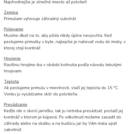
Najvhodnejšie je slnečné miesto až polotieň
Zemina
Primuliam vyhovuje záhradný substrát
Polievanie
Musíme dbať na to, aby pôda nikdy úplne nevyschla. Keď
pestujeme primulky v byte, najlepšie je nalievať vodu do misky, v
ktorej stojí kvetináč
Hnojenie
Rastlinu hnojíme iba v období kvitnutia podľa návodu tekutými
hnojivami
Teplota
Ak pestujeme primulu v miestnosti, stačí jej teplota do 15 °C.
Vonku ju vysádzame skôr do polotieňa.
Presádzanie
Keďže ide o skorú jarničku, tak ju netreba presádzať, postačí jej
kvetináč v ktorom je kúpená. Po odkvitnutí možeme zasadiť do
záhrady alebo na skalku a na budúcu jar by Vám mala opäť
zakvitnúť.