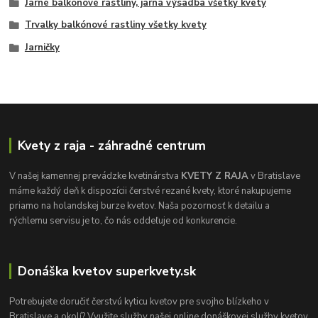
Jarné balkónové rastliny, jarná výsadba všetky kvety
Trvalky balkónové rastliny všetky kvety
Jarničky
Kvety z raja - záhradné centrum
V našej kamennej prevádzke kvetinárstva
KVETY Z RAJA
v Bratislave
máme každý deň k dispozícii čerstvé rezané kvety, ktoré nakupujeme
priamo na holandskej burze kvetov. Naša pozornosť k detailu a
rýchlemu servisu je to, čo nás oddeľuje od konkurencie.
Donáška kvetov superkvety.sk
Potrebujete doručiť čerstvú kyticu kvetov pre svojho blízkeho v
Bratislave a okolí? Využite služby našej online donáškovej služby kvetov