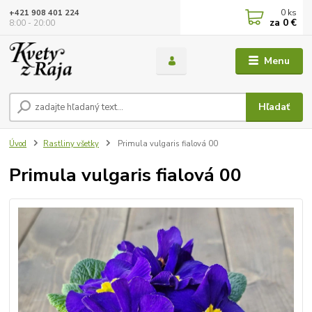
0
ks
+421 908 401 224
za
0 €
8:00 - 20:00
Menu
Hľadať
Úvod
Rastliny všetky
Primula vulgaris fialová 00
Primula vulgaris fialová 00