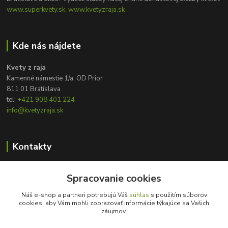
www.superkvety.sk, www.kvetyzraja.sk
Kde nás nájdete
Kvety z raja
Kamenné námestie 1/a, OD Prior
811 01 Bratislava
tel:
+421 908 401 224
info@kvetyzraja.sk
Kontakty
Zákaznícka podpora
Spracovanie cookies
+421 908 401 224
8:00 - 20:00
Náš e-shop a partneri potrebujú Váš
súhlas
s použitím súborov
cookies, aby Vám mohli zobrazovať informácie týkajúce sa Vašich
info@kvetyzraja.sk
záujmov.