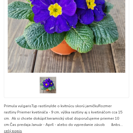
Primula vulgarisTyp rastlinyIde o kvitnúcu skorú jarničkuRozmer
rastliny Priemer kvetináča - 9 cm, výška rastliny aj s kvetináčom cca 15
cm. Ak si chcete dokúpiť keramický obal doporučujeme priemer 10
cm.Čas predaja Január - Apríl - alebo do vypredanie zásob &nbs...
celý popis