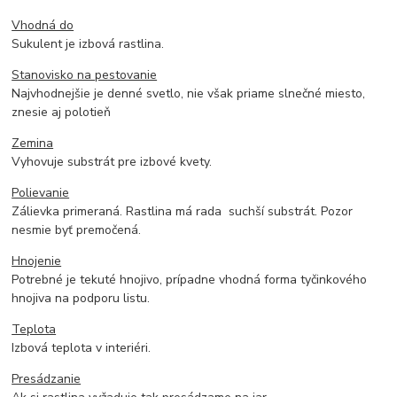
Vhodná do
Sukulent je izbová rastlina.
Stanovisko na pestovanie
Najvhodnejšie je denné svetlo, nie však priame slnečné miesto,
znesie aj polotieň
Zemina
Vyhovuje substrát pre izbové kvety.
Polievanie
Zálievka primeraná. Rastlina má rada suchší substrát. Pozor
nesmie byť premočená.
Hnojenie
Potrebné je tekuté hnojivo, prípadne vhodná forma tyčinkového
hnojiva na podporu listu.
Teplota
Izbová teplota v interiéri.
Presádzanie