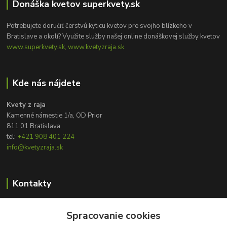
Donáška kvetov superkvety.sk
Potrebujete doručiť čerstvú kyticu kvetov pre svojho blízkeho v
Bratislave a okolí? Využite služby našej online donáškovej služby kvetov
www.superkvety.sk, www.kvetyzraja.sk
Kde nás nájdete
Kvety z raja
Kamenné námestie 1/a, OD Prior
811 01 Bratislava
tel:
+421 908 401 224
info@kvetyzraja.sk
Kontakty
Zákaznícka podpora
+421 908 401 224
Spracovanie cookies
8:00 - 20:00