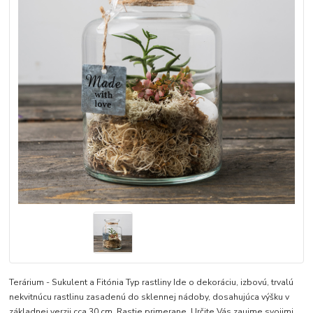
Terárium - Sukulent a Fitónia Typ rastliny Ide o dekoráciu, izbovú, trvalú
nekvitnúcu rastlinu zasadenú do sklennej nádoby, dosahujúca výšku v
základnej verzii cca 30 cm. Rastie primerane. Určite Vás zaujme svojimi