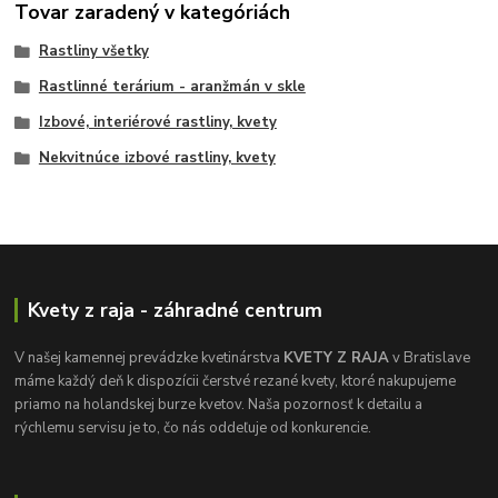
Tovar zaradený v kategóriách
Rastliny všetky
Rastlinné terárium - aranžmán v skle
Izbové, interiérové rastliny, kvety
Nekvitnúce izbové rastliny, kvety
Kvety z raja - záhradné centrum
V našej kamennej prevádzke kvetinárstva
KVETY Z RAJA
v Bratislave
máme každý deň k dispozícii čerstvé rezané kvety, ktoré nakupujeme
priamo na holandskej burze kvetov. Naša pozornosť k detailu a
rýchlemu servisu je to, čo nás oddeľuje od konkurencie.