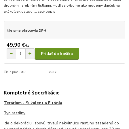
drobnými farebnými lístkami. Hodí sa výborne ako moderný darček na
akúkoľvek oslavu, ...
celý popis
Nie sme platcovia DPH
49,90 €
/
ks
Pridať do košíka
Číslo produktu:
2532
Kompletné špecifikácie
Terárium - Sukulent a Fitónia
Typ rastliny
Ide o dekoráciu, izbovú, trvalú nekvitnúcu rastlinu zasadenú do