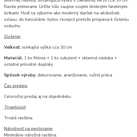
sklennej nádoby, dosahujúca výšku v základnej verzii cca 30 cm.
Rastie primerane. Určite Vás zaujme svojimi drobnými farebnými
lístkami. Hodí sa výborne ako moderný darček na akúkoľvek
oslavu, do kancelárie, bytov, recepcií pretože prispieva k čisteniu
vzduchu.
Zloženie
Veľkosť:
vonkajša výška cca 30 cm
Materiál:
1 ks fitónia + 1 ks sukulent + sklenná nádoba +
ostatné prírodné doplnky
Spôsob výroby:
dekorovanie, aranžovanie, ručná práca
Čas predaja
Celoročný predaj aj na objednávku
Trvanlivosť
Trvalá rastlina.
Náročnosť na pestovanie
Minimálne náročná rastlina.