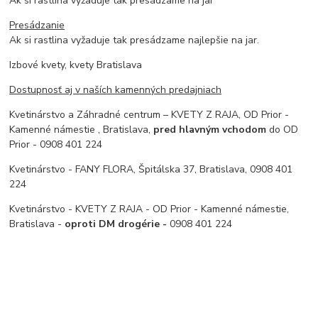
Ak si rastlina vyžaduje tak presádzame na jar
Presádzanie
Ak si rastlina vyžaduje tak presádzame najlepšie na jar.
Izbové kvety, kvety Bratislava
Dostupnosť aj v naších kamenných predajniach
Kvetinárstvo a Záhradné centrum – KVETY Z RAJA, OD Prior -
Kamenné námestie , Bratislava,
pred hlavným vchodom
do OD
Prior - 0908 401 224
Kvetinárstvo - FANY FLORA, Špitálska 37, Bratislava, 0908 401
224
Kvetinárstvo - KVETY Z RAJA - OD Prior - Kamenné námestie,
Bratislava -
oproti DM drogérie -
0908 401 224