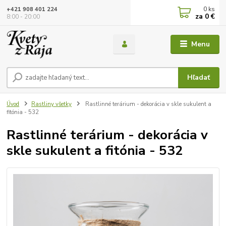
0
ks
+421 908 401 224
za
0 €
8:00 - 20:00
Menu
Hľadať
Úvod
Rastliny všetky
Rastlinné terárium - dekorácia v skle sukulent a
fitónia - 532
Rastlinné terárium - dekorácia v
skle sukulent a fitónia - 532