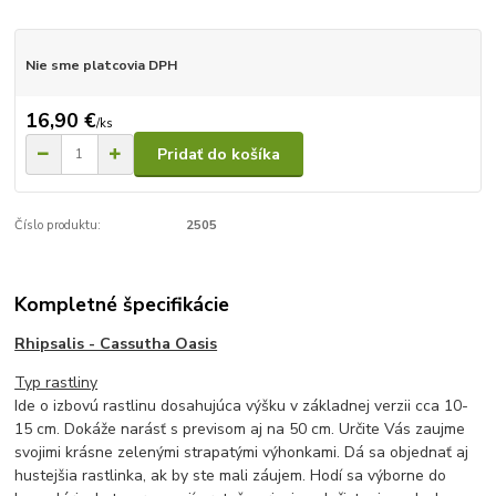
Nie sme platcovia DPH
16,90 €
/
ks
Pridať do košíka
Číslo produktu:
2505
Kompletné špecifikácie
Rhipsalis - Cassutha Oasis
Typ rastliny
Ide o izbovú rastlinu dosahujúca výšku v základnej verzii cca 10-
15 cm. Dokáže narásť s previsom aj na 50 cm. Určite Vás zaujme
svojimi krásne zelenými strapatými výhonkami. Dá sa objednať aj
hustejšia rastlinka, ak by ste mali záujem. Hodí sa výborne do