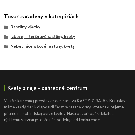
Tovar zaradený v kategóriách
Rastliny všetky
Izbové, interiérové rastliny, kvety
Nekvitnúce izbové rastliny, kvety
Kvety z raja - záhradné centrum
V našej kamennej prevádzke kvetinárstva
KVETY Z RAJA
v Bratislave
máme každý deň k dispozícii čerstvé rezané kvety, ktoré nakupujeme
priamo na holandskej burze kvetov. Naša pozornosť k detailu a
rýchlemu servisu je to, čo nás oddeľuje od konkurencie.