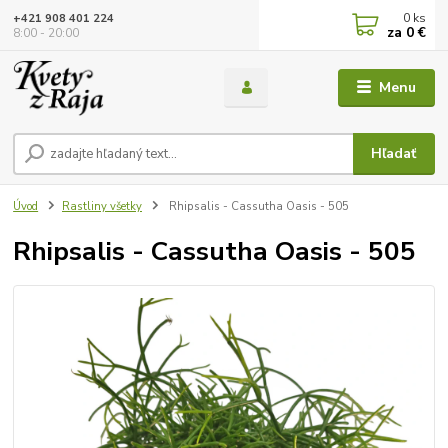
0
ks
+421 908 401 224
za
0 €
8:00 - 20:00
Menu
Hľadať
Úvod
Rastliny všetky
Rhipsalis - Cassutha Oasis - 505
Rhipsalis - Cassutha Oasis - 505