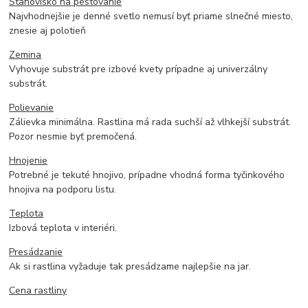
Stanovisko na pestovanie
Najvhodnejšie je denné svetlo nemusí byť priame slnečné miesto,
znesie aj polotieň
Zemina
Vyhovuje substrát pre izbové kvety prípadne aj univerzálny
substrát.
Polievanie
Zálievka minimálna. Rastlina má rada suchší až vlhkejší substrát.
Pozor nesmie byť premočená.
Hnojenie
Potrebné je tekuté hnojivo, prípadne vhodná forma tyčinkového
hnojiva na podporu listu.
Teplota
Izbová teplota v interiéri.
Presádzanie
Ak si rastlina vyžaduje tak presádzame najlepšie na jar.
Cena rastliny