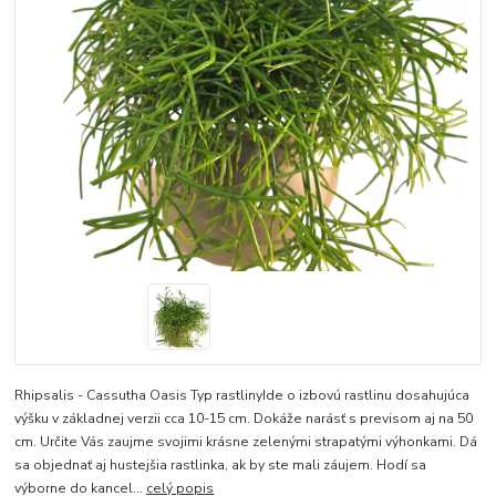
Rhipsalis - Cassutha Oasis Typ rastlinyIde o izbovú rastlinu dosahujúca
výšku v základnej verzii cca 10-15 cm. Dokáže narásť s previsom aj na 50
cm. Určite Vás zaujme svojimi krásne zelenými strapatými výhonkami. Dá
sa objednať aj hustejšia rastlinka, ak by ste mali záujem. Hodí sa
výborne do kancel...
celý popis