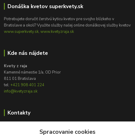
Donáška kvetov superkvety.sk
Potrebujete doručiť čerstvú kyticu kvetov pre svojho blízkeho v
Bratislave a okolí? Využite služby našej online donáškovej služby kvetov
www.superkvety.sk, www.kvetyzraja.sk
Kde nás nájdete
Kvety z raja
Kamenné námestie 1/a, OD Prior
811 01 Bratislava
tel:
+421 908 401 224
info@kvetyzraja.sk
Kontakty
Zákaznícka podpora
Spracovanie cookies
+421 908 401 224