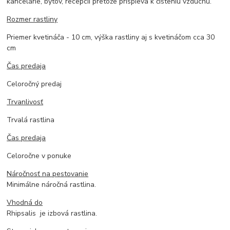
kancelárie, bytov, recepcií pretože prispieva k čisteniu vzduchu.
Rozmer rastliny
Priemer kvetináča - 10 cm, výška rastliny aj s kvetináčom cca 30
cm
Čas predaja
Celoročný predaj
Trvanlivosť
Trvalá rastlina
Čas predaja
Celoročne v ponuke
Náročnosť na pestovanie
Minimálne náročná rastlina.
Vhodná do
Rhipsalis je izbová rastlina.