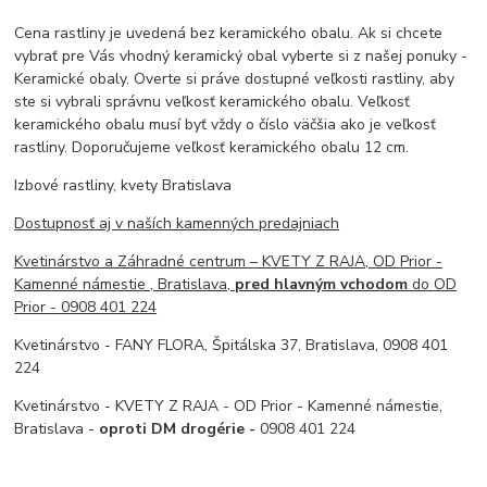
Cena rastliny je uvedená bez keramického obalu. Ak si chcete
vybrať pre Vás vhodný keramický obal vyberte si z našej ponuky -
Keramické obaly. Overte si práve dostupné veľkosti rastliny, aby
ste si vybrali správnu veľkosť keramického obalu. Veľkosť
keramického obalu musí byť vždy o číslo väčšia ako je veľkosť
rastliny. Doporučujeme veľkosť keramického obalu 12 cm.
Izbové rastliny, kvety Bratislava
Dostupnosť aj v naších kamenných predajniach
Kvetinárstvo a Záhradné centrum – KVETY Z RAJA, OD Prior -
Kamenné námestie , Bratislava,
pred hlavným vchodom
do OD
Prior - 0908 401 224
Kvetinárstvo - FANY FLORA, Špitálska 37, Bratislava, 0908 401
224
Kvetinárstvo - KVETY Z RAJA - OD Prior - Kamenné námestie,
Bratislava -
oproti DM drogérie -
0908 401 224