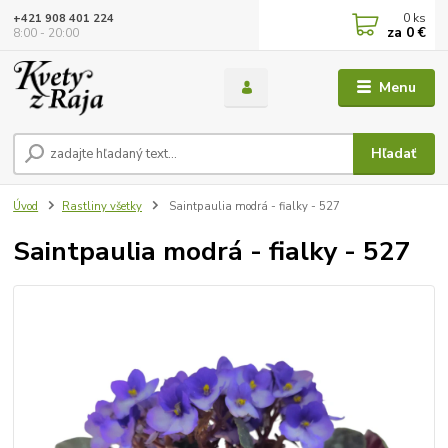
0
ks
+421 908 401 224
za
0 €
8:00 - 20:00
Menu
Hľadať
Úvod
Rastliny všetky
Saintpaulia modrá - fialky - 527
Saintpaulia modrá - fialky - 527