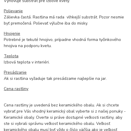
Vyhovuje substrát pre izbové kvety.
Polievanie
Zálievka častá. Rastlina má rada vlhkejší substrát. Pozor nesmie
byť premočená. Polievať výlučne iba do misky.
Hnojenie
Potrebné je tekuté hnojivo, prípadne vhodná forma tyčinkového
hnojiva na podporu kvetu.
Teplota
Izbová teplota v interiéri.
Presádzanie
Ak si rastlina vyžaduje tak presádzame najlepšie na jar.
Cena rastliny
Cena rastliny je uvedená bez keramického obalu. Ak si chcete
vybrať pre Vás vhodný keramický obal vyberte si z našej ponuky -
Keramické obaly. Overte si práve dostupné veľkosti rastliny, aby
ste si vybrali správnu veľkosť keramického obalu. Veľkosť
keramického obalu musí byť vždy o číslo väčšia ako je veľkosť