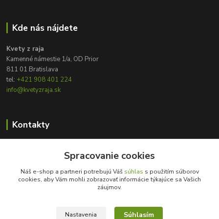
Kde nás nájdete
Kvety z raja
Kamenné námestie 1/a, OD Prior
811 01 Bratislava
tel:
+421 908 401 224
info@kvetyzraja.sk
Kontakty
Zákaznícka podpora
Spracovanie cookies
+421 908 401 224
8:00 - 20:00
Náš e-shop a partneri potrebujú Váš
súhlas
s použitím súborov
cookies, aby Vám mohli zobrazovať informácie týkajúce sa Vašich
info@kvetyzraja.sk
záujmov.
Súhlasím
Nastavenia