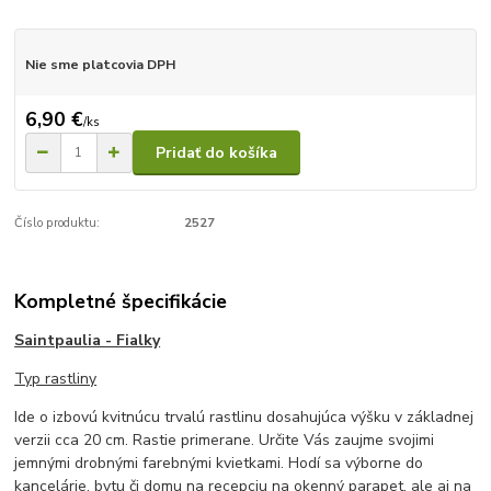
Nie sme platcovia DPH
6,90 €
/
ks
Pridať do košíka
Číslo produktu:
2527
Kompletné špecifikácie
Saintpaulia - Fialky
Typ rastliny
Ide o izbovú kvitnúcu trvalú rastlinu dosahujúca výšku v základnej
verzii cca 20 cm. Rastie primerane. Určite Vás zaujme svojimi
jemnými drobnými farebnými kvietkami. Hodí sa výborne do
kancelárie, bytu či domu na recepciu na okenný parapet, ale aj na