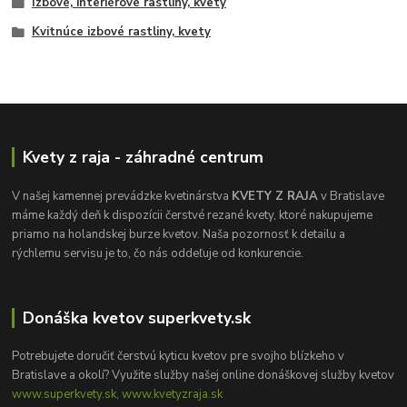
Izbové, interiérové rastliny, kvety
Kvitnúce izbové rastliny, kvety
Kvety z raja - záhradné centrum
V našej kamennej prevádzke kvetinárstva
KVETY Z RAJA
v Bratislave
máme každý deň k dispozícii čerstvé rezané kvety, ktoré nakupujeme
priamo na holandskej burze kvetov. Naša pozornosť k detailu a
rýchlemu servisu je to, čo nás oddeľuje od konkurencie.
Donáška kvetov superkvety.sk
Potrebujete doručiť čerstvú kyticu kvetov pre svojho blízkeho v
Bratislave a okolí? Využite služby našej online donáškovej služby kvetov
www.superkvety.sk, www.kvetyzraja.sk