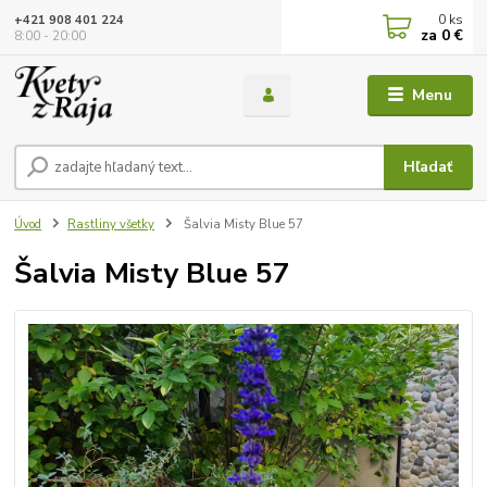
0
ks
+421 908 401 224
za
0 €
8:00 - 20:00
Menu
Hľadať
Úvod
Rastliny všetky
Šalvia Misty Blue 57
Šalvia Misty Blue 57