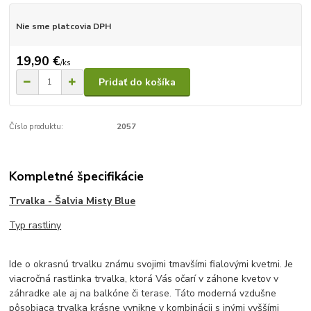
Nie sme platcovia DPH
19,90 €
/
ks
Pridať do košíka
Číslo produktu:
2057
Kompletné špecifikácie
Trvalka - Šalvia Misty Blue
Typ rastliny
Ide o okrasnú trvalku známu svojimi tmavšími fialovými kvetmi. Je
viacročná rastlinka trvalka, ktorá Vás očarí v záhone kvetov v
záhradke ale aj na balkóne či terase. Táto moderná vzdušne
pôsobiaca trvalka krásne vynikne v kombinácii s inými vyššími