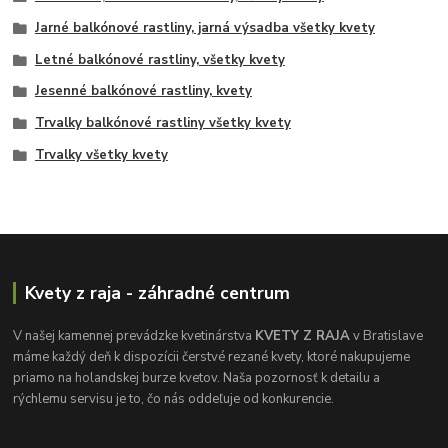
Jarné balkónové rastliny, jarná výsadba všetky kvety
Letné balkónové rastliny, všetky kvety
Jesenné balkónové rastliny, kvety
Trvalky balkónové rastliny všetky kvety
Trvalky všetky kvety
Kvety z raja - záhradné centrum
V našej kamennej prevádzke kvetinárstva
KVETY Z RAJA
v Bratislave
máme každý deň k dispozícii čerstvé rezané kvety, ktoré nakupujeme
priamo na holandskej burze kvetov. Naša pozornosť k detailu a
rýchlemu servisu je to, čo nás oddeľuje od konkurencie.