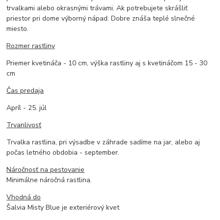
trvalkami alebo okrasnými trávami. Ak potrebujete skrášliť
priestor pri dome výborný nápad. Dobre znáša teplé slnečné
miesto.
Rozmer rastliny
Priemer kvetináča - 10 cm, výška rastliny aj s kvetináčom 15 - 30
cm
Čas predaja
Apríl - 25. júl
Trvanlivosť
Trvalka rastlina, pri výsadbe v záhrade sadíme na jar, alebo aj
počas letného obdobia - september.
Náročnosť na pestovanie
Minimálne náročná rastlina.
Vhodná do
Šalvia Misty Blue je exteriérový kvet