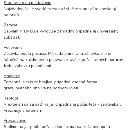
Stanovisko na pestovanie
Najvhodnejšie je svetlé miesto až slečné stanovište znesie aj
polotieň.
Zemina
Šalviam Misty Blue vyhovuje záhradný prípadne aj univerzálny
substrát.
Polievanie
Zálievka podľa počasia. Má rada primeranú zálievku, nie je
náročná na každodenné polievanie. avšak počas letných horúčav
treba zálievku prispôsobiť.
Hnojenie
Potrebné je tekuté hnojivo, prípadne vhodná forma
granulovaného hnojiva na podporu kvetu.
Teplota
V exteriéri sa sa sadí na jar prípadne aj počas leta - september.
Prezimuje v exteriéri.
Presádzanie
Sadíme na jar podľa počasia koniec marca, začiatok apríla