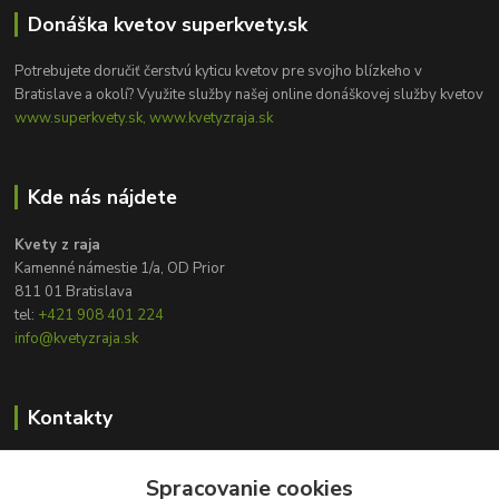
Donáška kvetov superkvety.sk
Potrebujete doručiť čerstvú kyticu kvetov pre svojho blízkeho v
Bratislave a okolí? Využite služby našej online donáškovej služby kvetov
www.superkvety.sk, www.kvetyzraja.sk
Kde nás nájdete
Kvety z raja
Kamenné námestie 1/a, OD Prior
811 01 Bratislava
tel:
+421 908 401 224
info@kvetyzraja.sk
Kontakty
Zákaznícka podpora
Spracovanie cookies
+421 908 401 224