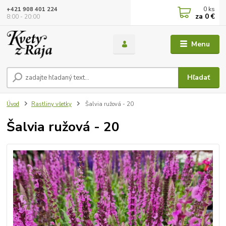
0
ks
+421 908 401 224
za
0 €
8:00 - 20:00
Menu
Hľadať
Úvod
Rastliny všetky
Šalvia ružová - 20
Šalvia ružová - 20