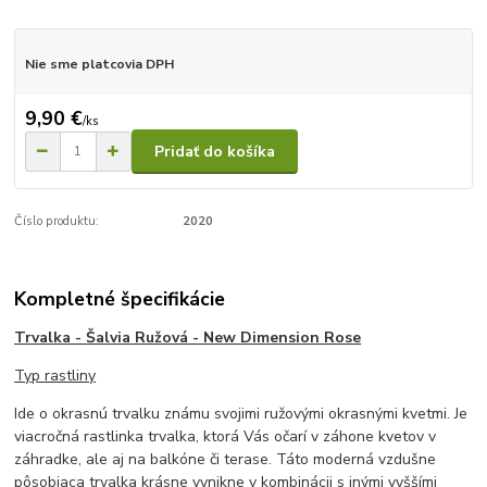
Nie sme platcovia DPH
9,90 €
/
ks
Pridať do košíka
Číslo produktu:
2020
Kompletné špecifikácie
Trvalka - Šalvia Ružová - New Dimension Rose
Typ rastliny
Ide o okrasnú trvalku známu svojimi ružovými okrasnými kvetmi. Je
viacročná rastlinka trvalka, ktorá Vás očarí v záhone kvetov v
záhradke, ale aj na balkóne či terase. Táto moderná vzdušne
pôsobiaca trvalka krásne vynikne v kombinácii s inými vyššími