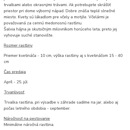
trvalkami alebo okrasnými trávami. Ak potrebujete skrášliť
priestor pri dome výborný nápad. Dobre znáša teplé slnečné
miesto. Kvety sú lákadlom pre včely a motýle. Včelármi je
považovaná za cennú medonosnú rastlinu.
Šalvia hájna je skutočným milovníkom horúceho leta, preto jej
vyhovuje suché stanovište.
Rozmer rastliny
Priemer kvetináča - 10 cm, výška rastliny aj s kvetináčom 15 - 40
cm
Čas predaja
Apríl - 25. júl
Trvanlivosť
Trvalka rastlina, pri výsadbe v záhrade sadíme na jar, alebo aj
počas letného obdobia - september.
Náročnosť na pestovanie
Minimálne náročná rastlina.