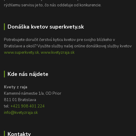
rýchlemu servisu je to, čo nás oddeľuje od konkurencie.
Donáška kvetov superkvety.sk
Potrebujete doručiť čerstvú kyticu kvetov pre svojho blízkeho v
Bratislave a okolí? Využite služby našej online donáškovej služby kvetov
www.superkvety.sk, www.kvetyzraja.sk
Kde nás nájdete
Kvety z raja
Kamenné námestie 1/a, OD Prior
811 01 Bratislava
tel:
+421 908 401 224
info@kvetyzraja.sk
Kontakty