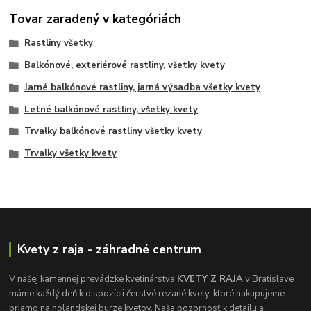
Tovar zaradený v kategóriách
Rastliny všetky
Balkónové, exteriérové rastliny, všetky kvety
Jarné balkónové rastliny, jarná výsadba všetky kvety
Letné balkónové rastliny, všetky kvety
Trvalky balkónové rastliny všetky kvety
Trvalky všetky kvety
Kvety z raja - záhradné centrum
V našej kamennej prevádzke kvetinárstva
KVETY Z RAJA
v Bratislave
máme každý deň k dispozícii čerstvé rezané kvety, ktoré nakupujeme
priamo na holandskej burze kvetov. Naša pozornosť k detailu a