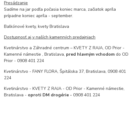
Presádzanie
Sadíme na jar podľa počasia koniec marca, začiatok apríla
prípadne koniec apríla - september.
Balkónové kvety, kvety Bratislava
Dostupnosť aj v naších kamenných predajniach
Kvetinárstvo a Záhradné centrum – KVETY Z RAJA, OD Prior -
Kamenné námestie , Bratislava,
pred hlavným vchodom
do OD
Prior - 0908 401 224
Kvetinárstvo - FANY FLORA, Špitálska 37, Bratislava, 0908 401
224
Kvetinárstvo - KVETY Z RAJA - OD Prior - Kamenné námestie,
Bratislava -
oproti DM drogérie -
0908 401 224