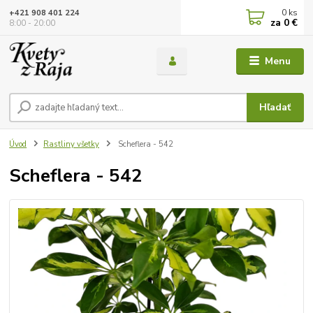
0
ks
+421 908 401 224
za
0 €
8:00 - 20:00
Menu
Hľadať
Úvod
Rastliny všetky
Scheflera - 542
Scheflera - 542