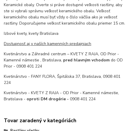
Keramické obaly. Overte si práve dostupné veľkosti rastliny, aby
ste si vybrali správnu veľkosť keramického obalu. Veľkosť
keramického obalu musí byť vždy o číslo väčšia ako je veľkosť
rastliny. Doporučujeme veľkosť keramického obalu priemer 15 cm.
Izbové kvety, kvety Bratislava
Dostupnosť aj v naších kamenných predajniach
Kvetinárstvo a Záhradné centrum – KVETY Z RAJA, OD Prior -
Kamenné námestie , Bratislava,
pred hlavným vchodom
do OD
Prior - 0908 401 224
Kvetinárstvo - FANY FLORA, Špitálska 37, Bratislava, 0908 401
224
Kvetinárstvo - KVETY Z RAJA - OD Prior - Kamenné námestie,
Bratislava -
oproti DM drogérie -
0908 401 224
Tovar zaradený v kategóriách
Rastliny všetky