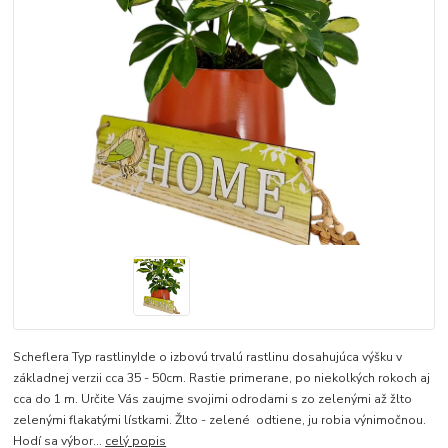
Scheflera Typ rastlinyIde o izbovú trvalú rastlinu dosahujúca výšku v
základnej verzii cca 35 - 50cm. Rastie primerane, po niekolkých rokoch aj
cca do 1 m. Určite Vás zaujme svojimi odrodami s zo zelenými až žlto
zelenými flakatými lístkami. Žlto - zelené odtiene, ju robia výnimočnou.
Hodí sa výbor...
celý popis