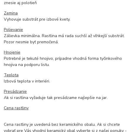
znesie aj polotieň
Zemina
Vyhovuje substrát pre izbové kvety.
Polievanie
Zálievka minimálna. Rastlina má rada suchší až vlhkejší substrát.
Pozor nesmie byť premočená.
Hnojenie
Potrebné je tekuté hnojivo, prípadne vhodná forma tyčinkového
hnojiva na podporu listu.
Teplota
Izbová teplota v interiéri.
Presádzanie
Ak si rastlina vyžaduje tak presádzame najlepšie na jar.
Cena rastliny
Cena rastliny je uvedená bez keramického obalu. Ak si chcete
vybrať pre Vás vhodný keramický obal vyberte si z našej ponuky -