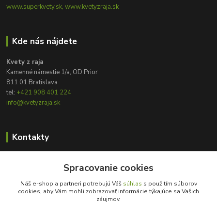
www.superkvety.sk, www.kvetyzraja.sk
Kde nás nájdete
Kvety z raja
Kamenné námestie 1/a, OD Prior
811 01 Bratislava
tel:
+421 908 401 224
info@kvetyzraja.sk
Kontakty
Zákaznícka podpora
Spracovanie cookies
+421 908 401 224
8:00 - 20:00
Náš e-shop a partneri potrebujú Váš
súhlas
s použitím súborov
cookies, aby Vám mohli zobrazovať informácie týkajúce sa Vašich
info@kvetyzraja.sk
záujmov.