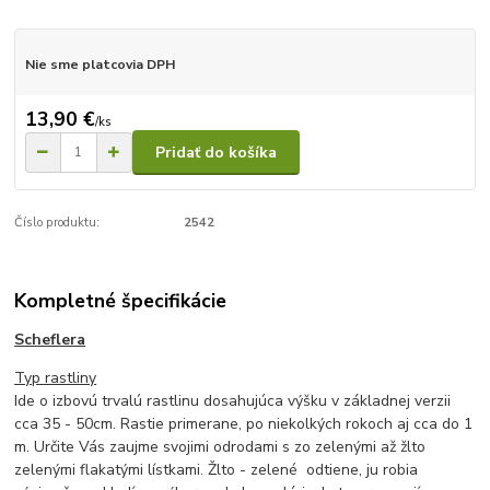
Nie sme platcovia DPH
13,90 €
/
ks
Pridať do košíka
Číslo produktu:
2542
Kompletné špecifikácie
Scheflera
Typ rastliny
Ide o izbovú trvalú rastlinu dosahujúca výšku v základnej verzii
cca 35 - 50cm. Rastie primerane, po niekolkých rokoch aj cca do 1
m. Určite Vás zaujme svojimi odrodami s zo zelenými až žlto
zelenými flakatými lístkami. Žlto - zelené odtiene, ju robia