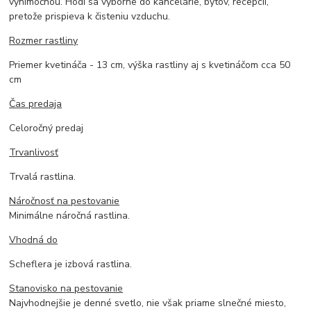
výnimočnou. Hodí sa výborne do kancelárie, bytov, recepcií,
pretože prispieva k čisteniu vzduchu.
Rozmer rastliny
Priemer kvetináča - 13 cm, výška rastliny aj s kvetináčom cca 50
cm
Čas predaja
Celoročný predaj
Trvanlivosť
Trvalá rastlina.
Náročnosť na pestovanie
Minimálne náročná rastlina.
Vhodná do
Scheflera je izbová rastlina.
Stanovisko na pestovanie
Najvhodnejšie je denné svetlo, nie však priame slnečné miesto,