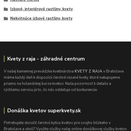
Izbové, interiérové rastliny, kvety
Nekvitnúce izbové rastliny, kvety
Kvety z raja - záhradné centrum
V našej kamennej prevádzke kvetinárstva
KVETY Z RAJA
v Bratislave
máme každý deň k dispozícii čerstvé rezané kvety, ktoré nakupujeme
priamo na holandskej burze kvetov. Naša pozornosť k detailu a
rýchlemu servisu je to, čo nás oddeľuje od konkurencie.
Donáška kvetov superkvety.sk
Potrebujete doručiť čerstvú kyticu kvetov pre svojho blízkeho v
Bratislave a okolí? Využite služby našej online donáškovej služby kvetov