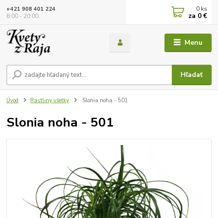
0
ks
+421 908 401 224
za
0 €
8:00 - 20:00
Menu
Hľadať
Úvod
Rastliny všetky
Slonia noha - 501
Slonia noha - 501