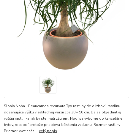
Slonia Noha - Beaucarnea recurvata Typ rastlinyIde o izbovú rastlinu
dosahujúca výšku v základnej verzii cca 30 – 50 cm. Dá sa objednať aj
vyššia rastlinka, ak by ste mali záujem. Hodí sa výborne do kancelárie,
bytov, recepcií pretože prispieva k čisteniu vzduchu. Rozmer rastliny
Priemer kvetináča ...
celý popis