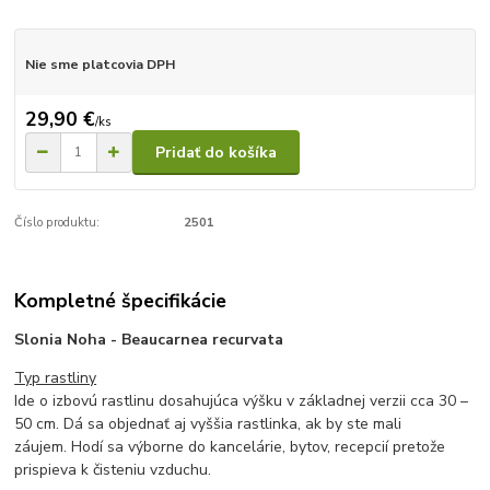
Nie sme platcovia DPH
29,90 €
/
ks
Pridať do košíka
Číslo produktu:
2501
Kompletné špecifikácie
Slonia Noha - Beaucarnea recurvata
Typ rastliny
Ide o izbovú rastlinu dosahujúca výšku v základnej verzii cca 30 –
50 cm. Dá sa objednať aj vyššia rastlinka, ak by ste mali
záujem. Hodí sa výborne do kancelárie, bytov, recepcií pretože
prispieva k čisteniu vzduchu.