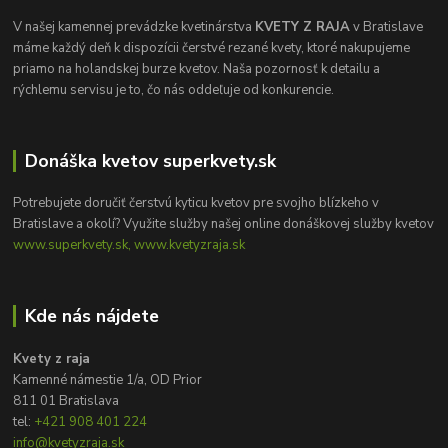
V našej kamennej prevádzke kvetinárstva
KVETY Z RAJA
v Bratislave
máme každý deň k dispozícii čerstvé rezané kvety, ktoré nakupujeme
priamo na holandskej burze kvetov. Naša pozornosť k detailu a
rýchlemu servisu je to, čo nás oddeľuje od konkurencie.
Donáška kvetov superkvety.sk
Potrebujete doručiť čerstvú kyticu kvetov pre svojho blízkeho v
Bratislave a okolí? Využite služby našej online donáškovej služby kvetov
www.superkvety.sk, www.kvetyzraja.sk
Kde nás nájdete
Kvety z raja
Kamenné námestie 1/a, OD Prior
811 01 Bratislava
tel:
+421 908 401 224
info@kvetyzraja.sk