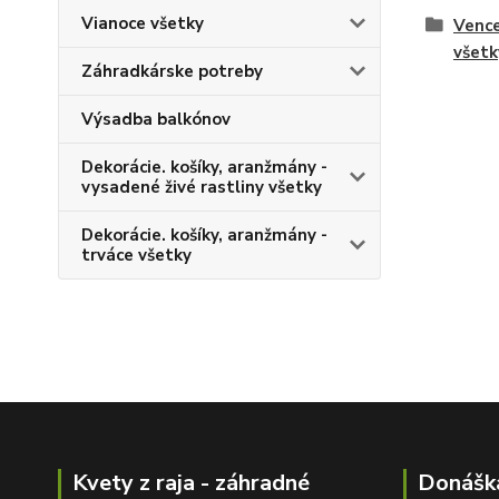
Vianoce všetky
Vence
všetk
Záhradkárske potreby
Výsadba balkónov
Dekorácie. košíky, aranžmány -
vysadené živé rastliny všetky
Dekorácie. košíky, aranžmány -
trváce všetky
Kvety z raja - záhradné
Donášk