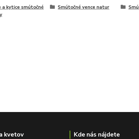
 a kytice smútočné
Smútočné vence natur
Smút
y
a kvetov
Kde nás nájdete