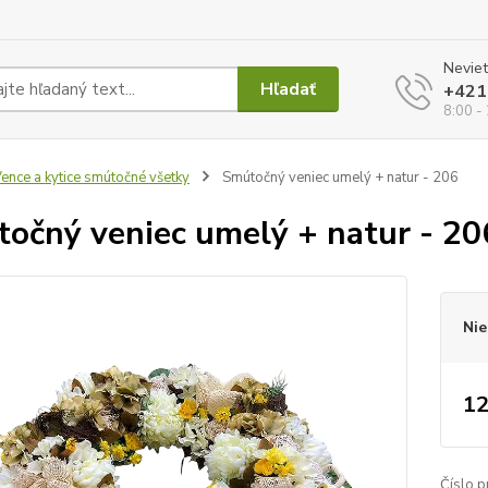
Neviet
Hľadať
+421
8:00 -
ence a kytice smútočné všetky
Smútočný veniec umelý + natur - 206
očný veniec umelý + natur - 20
Nie
12
Číslo p