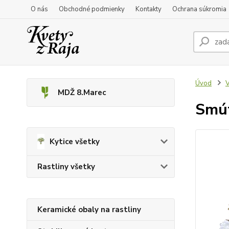
O nás
Obchodné podmienky
Kontakty
Ochrana súkromia
Úvod
V
MDŽ 8.Marec
Smút
Kytice všetky
Rastliny všetky
Keramické obaly na rastliny