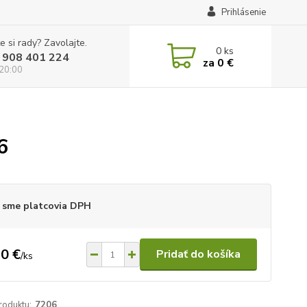
Prihlásenie
e si rady? Zavolajte.
0
ks
 908 401 224
za
0 €
 20:00
6
 sme platcovia DPH
0 €
Pridať do košíka
/
ks
roduktu:
7206