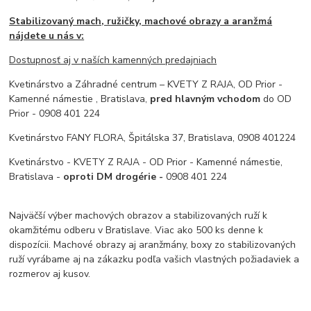
Stabilizovaný mach, ružičky, machové obrazy a aranžmá
nájdete u nás v:
Dostupnosť aj v naších kamenných predajniach
Kvetinárstvo a Záhradné centrum – KVETY Z RAJA, OD Prior -
Kamenné námestie , Bratislava,
pred hlavným vchodom
do OD
Prior - 0908 401 224
Kvetinárstvo FANY FLORA, Špitálska 37, Bratislava, 0908 401224
Kvetinárstvo - KVETY Z RAJA - OD Prior - Kamenné námestie,
Bratislava -
oproti DM drogérie -
0908 401 224
Najväčší výber machových obrazov a stabilizovaných ruží k
okamžitému odberu v Bratislave. Viac ako 500 ks denne k
dispozícii. Machové obrazy aj aranžmány, boxy zo stabilizovaných
ruží vyrábame aj na zákazku podľa vašich vlastných požiadaviek a
rozmerov aj kusov.