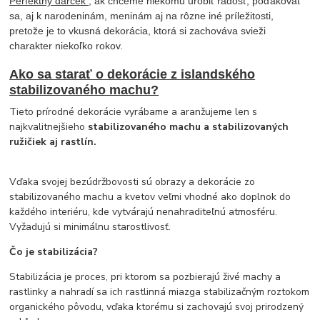
Perfektný darček
, ak chceme niekomu urobiť radosť, poďakovať
sa, aj k narodeninám, meninám aj na rôzne iné príležitosti,
pretože je to vkusná dekorácia, ktorá si zachováva svieži
charakter niekoľko rokov.
Ako sa starať o dekorácie z islandského
stabilizovaného machu?
Tieto prírodné dekorácie vyrábame a aranžujeme len s
najkvalitnejšieho
stabilizovaného machu a stabilizovaných
ružičiek aj rastlín.
Vďaka svojej bezúdržbovosti sú obrazy a dekorácie zo
stabilizovaného machu a kvetov veľmi vhodné ako doplnok do
každého interiéru, kde vytvárajú nenahraditeľnú atmosféru.
Vyžadujú si minimálnu starostlivosť.
Čo je stabilizácia?
Stabilizácia je proces, pri ktorom sa pozbierajú živé machy a
rastlinky a nahradí sa ich rastlinná miazga stabilizačným roztokom
organického pôvodu, vďaka ktorému si zachovajú svoj prirodzený