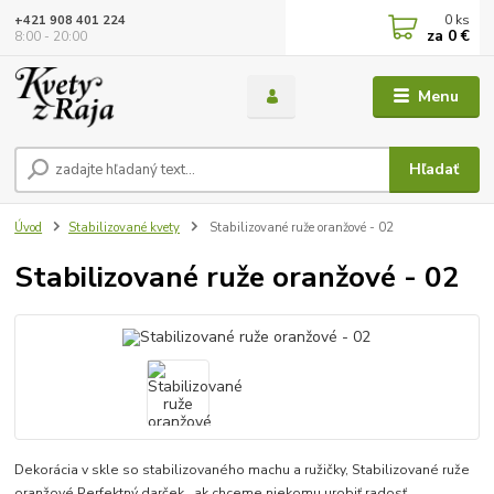
0
ks
+421 908 401 224
za
0 €
8:00 - 20:00
Menu
Hľadať
Úvod
Stabilizované kvety
Stabilizované ruže oranžové - 02
Stabilizované ruže oranžové - 02
Dekorácia v skle so stabilizovaného machu a ružičky, Stabilizované ruže
oranžové Perfektný darček , ak chceme niekomu urobiť radosť,