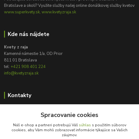
Bratislave a okolí? Využite služby našej online donáškovej služby kvetov
www.superkvety.sk, www.kvetyzraja.sk
Kde nás nájdete
Kvety z raja
Kamenné námestie 1/a, OD Prior
811 01 Bratislava
tel:
+421 908 401 224
info@kvetyzraja.sk
Kontakty
Zákaznícka podpora
Spracovanie cookies
+421 908 401 224
8:00 - 20:00
Náš e-shop a partneri potrebujú Váš
súhlas
s použitím súborov
cookies, aby Vám mohli zobrazovať informácie týkajúce sa Vašich
info@kvetyzraja.sk
záujmov.