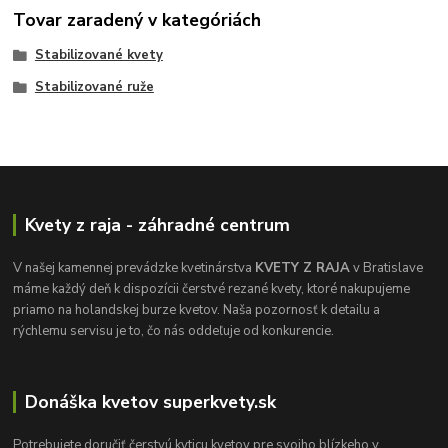
Tovar zaradený v kategóriách
Stabilizované kvety
Stabilizované ruže
Kvety z raja - záhradné centrum
V našej kamennej prevádzke kvetinárstva
KVETY Z RAJA
v Bratislave
máme každý deň k dispozícii čerstvé rezané kvety, ktoré nakupujeme
priamo na holandskej burze kvetov. Naša pozornosť k detailu a
rýchlemu servisu je to, čo nás oddeľuje od konkurencie.
Donáška kvetov superkvety.sk
Potrebujete doručiť čerstvú kyticu kvetov pre svojho blízkeho v