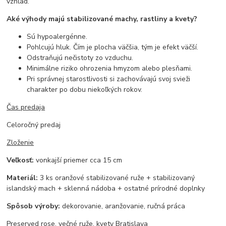
vzhľad.
Aké výhody majú stabilizované machy, rastliny a kvety?
Sú hypoalergénne.
Pohlcujú hluk. Čím je plocha väčšia, tým je efekt väčší.
Odstraňujú nečistoty zo vzduchu.
Minimálne riziko ohrozenia hmyzom alebo plesňami.
Pri správnej starostlivosti si zachovávajú svoj svieži
charakter po dobu niekoľkých rokov.
Čas predaja
Celoročný predaj
Zloženie
Veľkosť:
vonkajší priemer cca 15 cm
Materiál:
3 ks oranžové stabilizované ruže + stabilizovaný
islandský mach + sklenná nádoba + ostatné prírodné doplnky
Spôsob výroby:
dekorovanie, aranžovanie, ručná práca
Preserved rose, večné ruže, kvety Bratislava