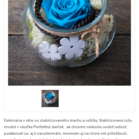
Dekorácia v skle so stabilizovaného machu a ružičky, Stabilizovaná ruža
modrá + vázička Perfektný darček , ak chceme niekomu urobiť radosť,
poďakovať sa, aj k narodeninám, meninám aj na rôzne iné príležitosti,