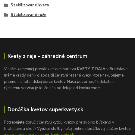
Stabilizované kvety
Stabilizované ruže
Kvety z raja - záhradné centrum
V našej kamennej prevádzke kvetinárstva
KVETY Z RAJA
v Bratislave
máme každý deň k dispozícii čerstvé rezané kvety, ktoré nakupujeme
priamo na holandskej burze kvetov. Naša pozornosť k detailu a
rýchlemu servisu je to, čo nás oddeľuje od konkurencie.
Donáška kvetov superkvety.sk
Potrebujete doručiť čerstvú kyticu kvetov pre svojho blízkeho v
Bratislave a okolí? Využite služby našej online donáškovej služby kvetov