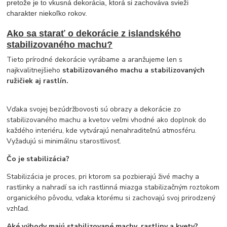
pretože je to vkusná dekorácia, ktorá si zachováva svieži
charakter niekoľko rokov.
Ako sa starať o dekorácie z islandského
stabilizovaného machu?
Tieto prírodné dekorácie vyrábame a aranžujeme len s
najkvalitnejšieho
stabilizovaného machu a stabilizovaných
ružičiek aj rastlín.
Vďaka svojej bezúdržbovosti sú obrazy a dekorácie zo
stabilizovaného machu a kvetov veľmi vhodné ako doplnok do
každého interiéru, kde vytvárajú nenahraditeľnú atmosféru.
Vyžadujú si minimálnu starostlivosť.
Čo je stabilizácia?
Stabilizácia je proces, pri ktorom sa pozbierajú živé machy a
rastlinky a nahradí sa ich rastlinná miazga stabilizačným roztokom
organického pôvodu, vďaka ktorému si zachovajú svoj prirodzený
vzhľad.
Aké výhody majú stabilizované machy, rastliny a kvety?