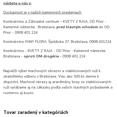
nájdete u nás v:
Dostupnosť aj v naších kamenných predajniach
Kvetinárstvo a Záhradné centrum – KVETY Z RAJA, OD Prior -
Kamenné námestie , Bratislava,
pred hlavným vchodom
do OD
Prior - 0908 401 224
Kvetinárstvo FANY FLORA, Špitálska 37, Bratislava, 0908 401224
Kvetinárstvo - KVETY Z RAJA - OD Prior - Kamenné námestie,
Bratislava -
oproti DM drogérie -
0908 401 224
Najväčší výber machových obrazov a stabilizovaných ruží k
okamžitému odberu v Bratislave. Viac ako 500 ks denne k
dispozícii. Machové obrazy aj aranžmány, boxy zo stabilizovaných
ruží vyrábame aj na zákazku podľa vašich vlastných požiadaviek a
rozmerov aj kusov.
Tovar zaradený v kategóriách