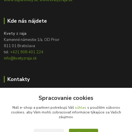
www.superkvety.sk, www.kvetyzraja.sk
Kde nás nájdete
Kvety z raja
Kamenné námestie 1/a, OD Prior
811 01 Bratislava
tel:
+421 908 401 224
info@kvetyzraja.sk
Kontakty
Zákaznícka podpora
+421 908 401 224
Spracovanie cookies
8:00 - 20:00
Náš e-shop a partneri potrebujú Váš
súhlas
s použitím súborov
cookies, aby Vám mohli zobrazovať informácie týkajúce sa Vašich
info@kvetyzraja.sk
záujmov.