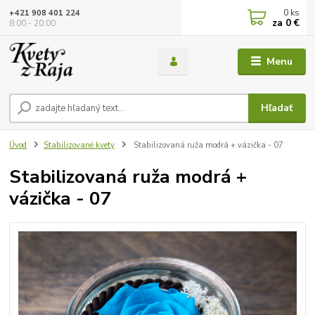
0
ks
+421 908 401 224
za
0 €
8:00 - 20:00
Menu
Hľadať
Úvod
Stabilizované kvety
Stabilizovaná ruža modrá + vázička - 07
Stabilizovaná ruža modrá +
vázička - 07