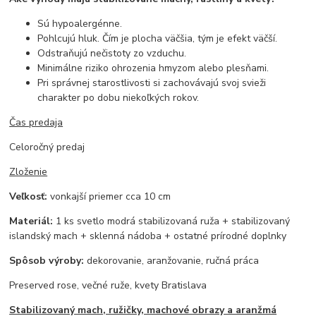
Sú hypoalergénne.
Pohlcujú hluk. Čím je plocha väčšia, tým je efekt väčší.
Odstraňujú nečistoty zo vzduchu.
Minimálne riziko ohrozenia hmyzom alebo plesňami.
Pri správnej starostlivosti si zachovávajú svoj svieži
charakter po dobu niekoľkých rokov.
Čas predaja
Celoročný predaj
Zloženie
Veľkosť:
vonkajší priemer cca 10 cm
Materiál:
1 ks svetlo modrá stabilizovaná ruža + stabilizovaný
islandský mach + sklenná nádoba + ostatné prírodné doplnky
Spôsob výroby:
dekorovanie, aranžovanie, ručná práca
Preserved rose, večné ruže, kvety Bratislava
Stabilizovaný mach, ružičky, machové obrazy a aranžmá