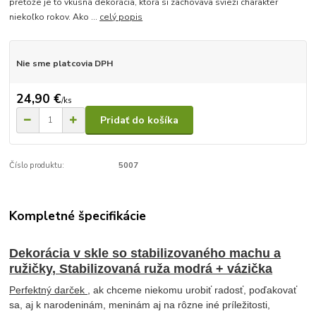
pretože je to vkusná dekorácia, ktorá si zachováva svieži charakter
niekoľko rokov. Ako ...
celý popis
Nie sme platcovia DPH
24,90 €
/
ks
Pridať do košíka
Číslo produktu:
5007
Kompletné špecifikácie
Dekorácia v skle so stabilizovaného machu a
ružičky, Stabilizovaná ruža modrá + vázička
Perfektný darček
, ak chceme niekomu urobiť radosť, poďakovať
sa, aj k narodeninám, meninám aj na rôzne iné príležitosti,