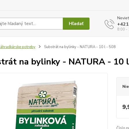
Neviet
Hľadať
+421
8:00 -
áhradkárske potreby
Substrát na bylinky - NATURA - 10 l - 508
trát na bylinky - NATURA - 10 l
Nie
9,
Číslo p