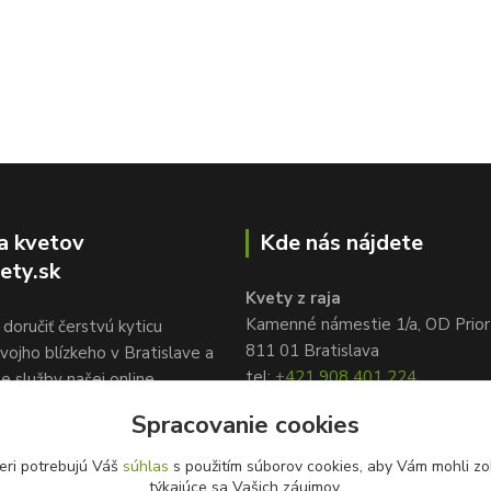
a kvetov
Kde nás nájdete
ety.sk
Kvety z raja
Kamenné námestie 1/a, OD Prior
doručiť čerstvú kyticu
811 01 Bratislava
vojho blízkeho v Bratislave a
tel:
+421 908 401 224
te služby našej online
info@kvetyzraja.sk
služby kvetov
Spracovanie cookies
ety.sk, www.kvetyzraja.sk
eri potrebujú Váš
súhlas
s použitím súborov cookies, aby Vám mohli zo
týkajúce sa Vašich záujmov.