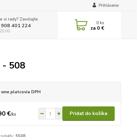
Prihlásenie
e si rady? Zavolajte.
0
ks
 908 401 224
za
0 €
 20:00
 - 508
 sme platcovia DPH
90 €
Pridať do košíka
/
ks
roduktu:
5508