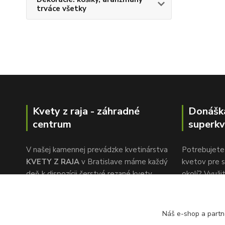
trváce všetky
Kvety z raja - záhradné
Donášk
centrum
superkv
V našej kamennej prevádzke kvetinárstva
Potrebujete 
KVETY Z RAJA
v Bratislave máme každý
kvetov pre s
deň k dispozícii čerstvé rezané kvety,
okolí? Využi
ktoré nakupujeme priamo na holandskej
donáškovej 
burze kvetov. Naša pozornosť k detailu a
www.superkv
rýchlemu servisu je to, čo nás oddeľuje od
Náš e-shop a partn
konkurencie.