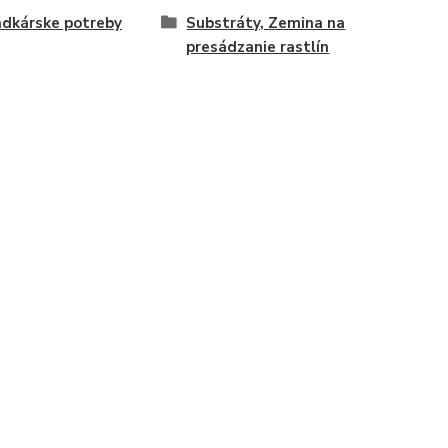
dkárske potreby
Substráty, Zemina na
presádzanie rastlín