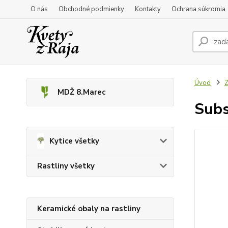
O nás
Obchodné podmienky
Kontakty
Ochrana súkromia
Úvod
Z
MDŽ 8.Marec
Subs
Kytice všetky
Rastliny všetky
Keramické obaly na rastliny