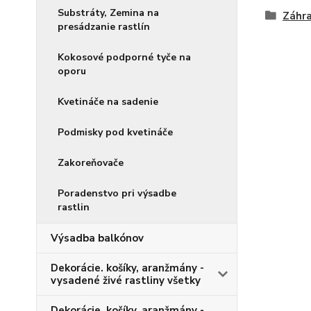
Substráty, Zemina na
Záhra
presádzanie rastlín
Kokosové podporné tyče na
oporu
Kvetináče na sadenie
Podmisky pod kvetináče
Zakoreňovače
Poradenstvo pri výsadbe
rastlin
Výsadba balkónov
Dekorácie. košíky, aranžmány -
vysadené živé rastliny všetky
Dekorácie. košíky, aranžmány -