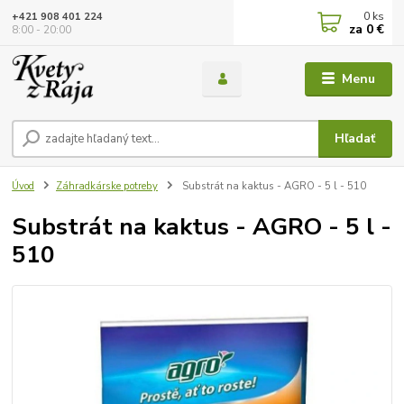
0
ks
+421 908 401 224
za
0 €
8:00 - 20:00
Menu
Hľadať
Úvod
Záhradkárske potreby
Substrát na kaktus - AGRO - 5 l - 510
Substrát na kaktus - AGRO - 5 l -
510