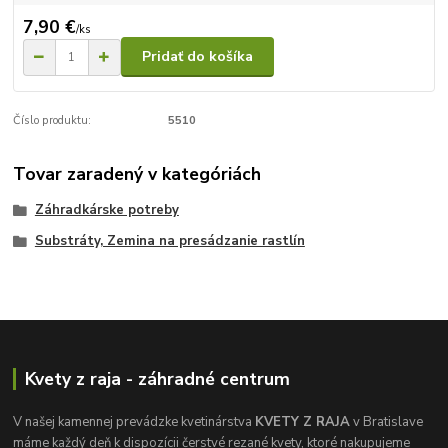
7,90 €
/
ks
Pridať do košíka
Číslo produktu:
5510
Tovar zaradený v kategóriách
Záhradkárske potreby
Substráty, Zemina na presádzanie rastlín
Kvety z raja - záhradné centrum
V našej kamennej prevádzke kvetinárstva
KVETY Z RAJA
v Bratislave
máme každý deň k dispozícii čerstvé rezané kvety, ktoré nakupujeme