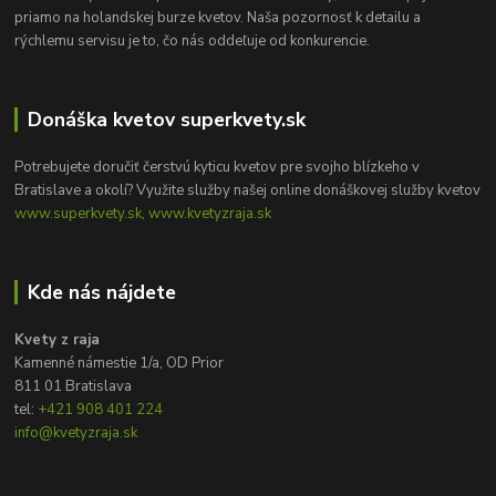
priamo na holandskej burze kvetov. Naša pozornosť k detailu a
rýchlemu servisu je to, čo nás oddeľuje od konkurencie.
Donáška kvetov superkvety.sk
Potrebujete doručiť čerstvú kyticu kvetov pre svojho blízkeho v
Bratislave a okolí? Využite služby našej online donáškovej služby kvetov
www.superkvety.sk, www.kvetyzraja.sk
Kde nás nájdete
Kvety z raja
Kamenné námestie 1/a, OD Prior
811 01 Bratislava
tel:
+421 908 401 224
info@kvetyzraja.sk