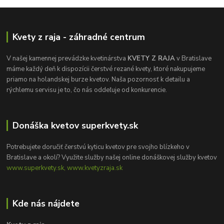
Kvety z raja - záhradné centrum
V našej kamennej prevádzke kvetinárstva
KVETY Z RAJA
v Bratislave
máme každý deň k dispozícii čerstvé rezané kvety, ktoré nakupujeme
priamo na holandskej burze kvetov. Naša pozornosť k detailu a
rýchlemu servisu je to, čo nás oddeľuje od konkurencie.
Donáška kvetov superkvety.sk
Potrebujete doručiť čerstvú kyticu kvetov pre svojho blízkeho v
Bratislave a okolí? Využite služby našej online donáškovej služby kvetov
www.superkvety.sk, www.kvetyzraja.sk
Kde nás nájdete