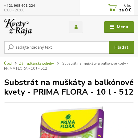
0
ks
+421 908 401 224
za
0 €
8:00 - 20:00
Menu
Hľadať
Úvod
Záhradkárske potreby
Substrát na muškáty a balkónové kvety -
PRIMA FLORA - 10 l - 512
Substrát na muškáty a balkónové
kvety - PRIMA FLORA - 10 l - 512