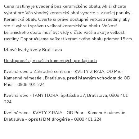
Cena rastliny je uvedená bez keramického obalu. Ak si chcete
vybrať pre Vás vhodný keramický obal vyberte si z našej ponuky -
Keramické obaly. Overte si práve dostupné veľkosti rastliny, aby
ste si vybrali správnu veľkosť keramického obalu. Veľkosť
keramického obalu musí byť vždy o číslo väčšia ako je veľkosť
rastliny. Doporučujeme veľkosť keramického obalu priemer 15 cm.
Izbové kvety, kvety Bratislava
Dostupnosť aj v naších kamenných predajniach
Kvetinárstvo a Záhradné centrum – KVETY Z RAJA, OD Prior -
Kamenné námestie , Bratislava,
pred hlavným vchodom
do OD
Prior - 0908 401 224
Kvetinárstvo - FANY FLORA, Špitálska 37, Bratislava, 0908 401
224
Kvetinárstvo - KVETY Z RAJA - OD Prior - Kamenné námestie,
Bratislava -
oproti DM drogérie -
0908 401 224