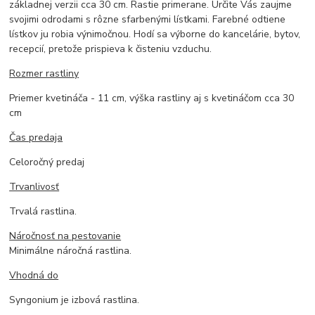
základnej verzii cca 30 cm. Rastie primerane. Určite Vás zaujme
svojimi odrodami s rôzne sfarbenými lístkami. Farebné odtiene
lístkov ju robia výnimočnou. Hodí sa výborne do kancelárie, bytov,
recepcií, pretože prispieva k čisteniu vzduchu.
Rozmer rastliny
Priemer kvetináča - 11 cm, výška rastliny aj s kvetináčom cca 30
cm
Čas predaja
Celoročný predaj
Trvanlivosť
Trvalá rastlina.
Náročnosť na pestovanie
Minimálne náročná rastlina.
Vhodná do
Syngonium je izbová rastlina.