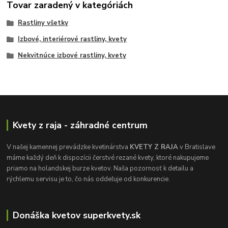
Tovar zaradený v kategóriách
Rastliny všetky
Izbové, interiérové rastliny, kvety
Nekvitnúce izbové rastliny, kvety
Kvety z raja - záhradné centrum
V našej kamennej prevádzke kvetinárstva
KVETY Z RAJA
v Bratislave
máme každý deň k dispozícii čerstvé rezané kvety, ktoré nakupujeme
priamo na holandskej burze kvetov. Naša pozornosť k detailu a
rýchlemu servisu je to, čo nás oddeľuje od konkurencie.
Donáška kvetov superkvety.sk