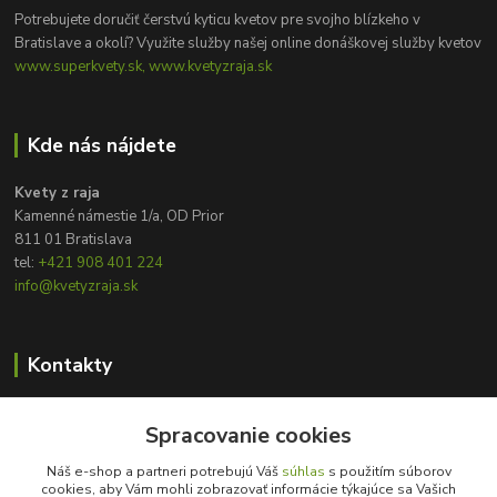
Potrebujete doručiť čerstvú kyticu kvetov pre svojho blízkeho v
Bratislave a okolí? Využite služby našej online donáškovej služby kvetov
www.superkvety.sk, www.kvetyzraja.sk
Kde nás nájdete
Kvety z raja
Kamenné námestie 1/a, OD Prior
811 01 Bratislava
tel:
+421 908 401 224
info@kvetyzraja.sk
Kontakty
Zákaznícka podpora
+421 908 401 224
Spracovanie cookies
8:00 - 20:00
Náš e-shop a partneri potrebujú Váš
súhlas
s použitím súborov
cookies, aby Vám mohli zobrazovať informácie týkajúce sa Vašich