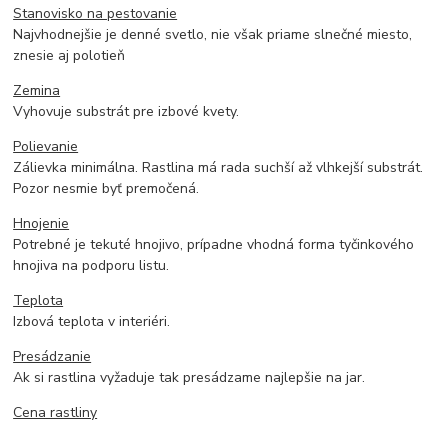
Stanovisko na pestovanie
Najvhodnejšie je denné svetlo, nie však priame slnečné miesto,
znesie aj polotieň
Zemina
Vyhovuje substrát pre izbové kvety.
Polievanie
Zálievka minimálna. Rastlina má rada suchší až vlhkejší substrát.
Pozor nesmie byť premočená.
Hnojenie
Potrebné je tekuté hnojivo, prípadne vhodná forma tyčinkového
hnojiva na podporu listu.
Teplota
Izbová teplota v interiéri.
Presádzanie
Ak si rastlina vyžaduje tak presádzame najlepšie na jar.
Cena rastliny