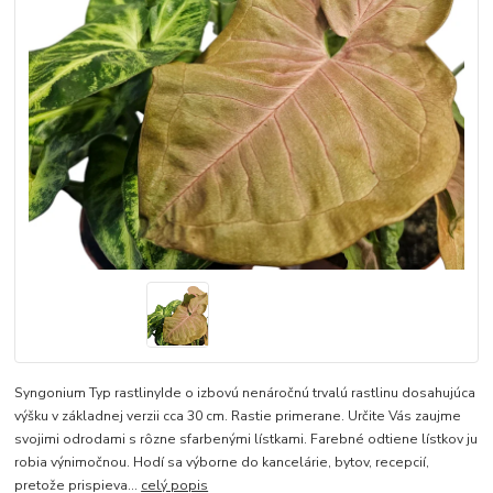
Syngonium Typ rastlinyIde o izbovú nenáročnú trvalú rastlinu dosahujúca
výšku v základnej verzii cca 30 cm. Rastie primerane. Určite Vás zaujme
svojimi odrodami s rôzne sfarbenými lístkami. Farebné odtiene lístkov ju
robia výnimočnou. Hodí sa výborne do kancelárie, bytov, recepcií,
pretože prispieva...
celý popis