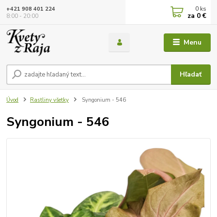
0
ks
+421 908 401 224
za
0 €
8:00 - 20:00
Menu
Hľadať
Úvod
Rastliny všetky
Syngonium - 546
Syngonium - 546