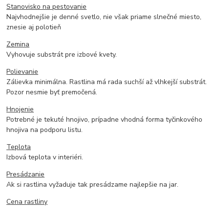
Stanovisko na pestovanie
Najvhodnejšie je denné svetlo, nie však priame slnečné miesto,
znesie aj polotieň
Zemina
Vyhovuje substrát pre izbové kvety.
Polievanie
Zálievka minimálna. Rastlina má rada suchší až vlhkejší substrát.
Pozor nesmie byť premočená.
Hnojenie
Potrebné je tekuté hnojivo, prípadne vhodná forma tyčinkového
hnojiva na podporu listu.
Teplota
Izbová teplota v interiéri.
Presádzanie
Ak si rastlina vyžaduje tak presádzame najlepšie na jar.
Cena rastliny