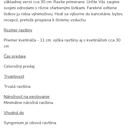
základnej verzii cca 30 cm. Rastie primerane. Určite Vás zaujme
svojimi odrodami s rôzne sfarbenými lístkami. Farebné odtiene
lístkov ju robia výnimočnou. Hodí sa výborne do kancelárie, bytov,
recepcií, pretože prispieva k čisteniu vzduchu.
Rozmer rastliny
Priemer kvetináča - 11 cm, výška rastliny aj s kvetináčom cca 30
cm
Čas predaja
Celoročný predaj
Trvanlivosť
Trvalá rastlina.
Náročnosť na pestovanie
Minimálne náročná rastlina.
Vhodná do
Syngonium je izbová rastlina.