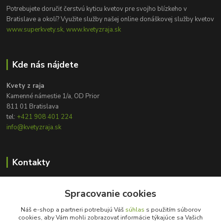
Potrebujete doručiť čerstvú kyticu kvetov pre svojho blízkeho v
Bratislave a okolí? Využite služby našej online donáškovej služby kvetov
www.superkvety.sk, www.kvetyzraja.sk
Kde nás nájdete
Kvety z raja
Kamenné námestie 1/a, OD Prior
811 01 Bratislava
tel:
+421 908 401 224
info@kvetyzraja.sk
Kontakty
Zákaznícka podpora
+421 908 401 224
Spracovanie cookies
8:00 - 20:00
Náš e-shop a partneri potrebujú Váš
súhlas
s použitím súborov
cookies, aby Vám mohli zobrazovať informácie týkajúce sa Vašich