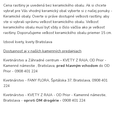
Cena rastliny je uvedená bez keramického obalu. Ak si chcete
vybrať pre Vás vhodný keramický obal vyberte si z našej ponuky -
Keramické obaly. Overte si práve dostupné veľkosti rastliny, aby
ste si vybrali správnu veľkosť keramického obalu. Veľkosť
keramického obalu musí byť vždy o číslo väčšia ako je veľkosť
rastliny. Doporučujeme veľkosť keramického obalu priemer 15 cm.
Izbové kvety, kvety Bratislava
Dostupnosť aj v naších kamenných predajniach
Kvetinárstvo a Záhradné centrum – KVETY Z RAJA, OD Prior -
Kamenné námestie , Bratislava,
pred hlavným vchodom
do OD
Prior - 0908 401 224
Kvetinárstvo - FANY FLORA, Špitálska 37, Bratislava, 0908 401
224
Kvetinárstvo - KVETY Z RAJA - OD Prior - Kamenné námestie,
Bratislava -
oproti DM drogérie -
0908 401 224