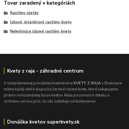
Tovar zaradený v kategóriách
Rastliny všetky
Izbové, interiérové rastliny, kvety
Nekvitnúce izbové rastliny, kvety
Kvety z raja - záhradné centrum
V našej kamennej prevádzke kvetinárstva
KVETY Z RAJA
v Bratislave
máme každý deň k dispozícii čerstvé rezané kvety, ktoré nakupujeme
priamo na holandskej burze kvetov. Naša pozornosť k detailu a
rýchlemu servisu je to, čo nás oddeľuje od konkurencie.
Donáška kvetov superkvety.sk