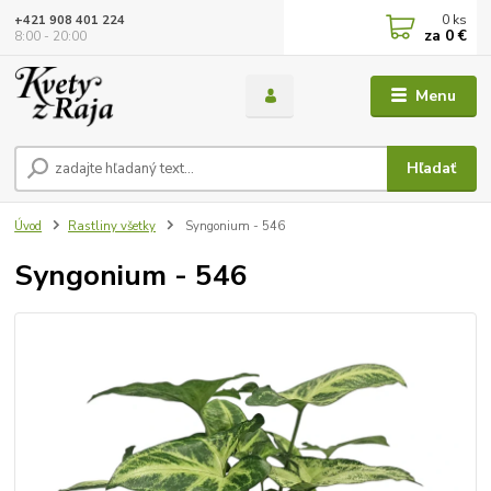
0
ks
+421 908 401 224
za
0 €
8:00 - 20:00
Menu
Hľadať
Úvod
Rastliny všetky
Syngonium - 546
Syngonium - 546