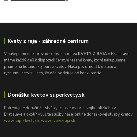
Kvety z raja - záhradné centrum
V našej kamennej prevádzke kvetinárstva
KVETY Z RAJA
v Bratislave
máme každý deň k dispozícii čerstvé rezané kvety, ktoré nakupujeme
priamo na holandskej burze kvetov. Naša pozornosť k detailu a
rýchlemu servisu je to, čo nás oddeľuje od konkurencie.
Donáška kvetov superkvety.sk
Potrebujete doručiť čerstvú kyticu kvetov pre svojho blízkeho v
Bratislave a okolí? Využite služby našej online donáškovej služby kvetov
www.superkvety.sk, www.kvetyzraja.sk