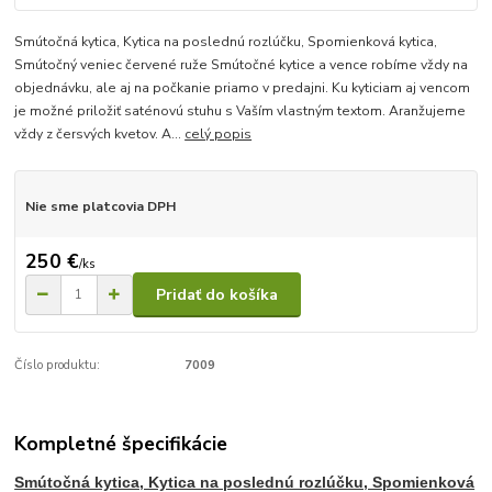
Smútočná kytica, Kytica na poslednú rozlúčku, Spomienková kytica,
Smútočný veniec červené ruže Smútočné kytice a vence robíme vždy na
objednávku, ale aj na počkanie priamo v predajni. Ku kyticiam aj vencom
je možné priložiť saténovú stuhu s Vaším vlastným textom. Aranžujeme
vždy z čersvých kvetov. A...
celý popis
Nie sme platcovia DPH
250 €
/
ks
Pridať do košíka
Číslo produktu:
7009
Kompletné špecifikácie
Smútočná kytica, Kytica na poslednú rozlúčku, Spomienková