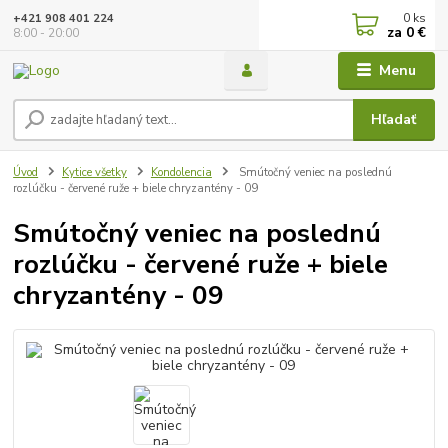
0
ks
+421 908 401 224
za
0 €
8:00 - 20:00
Menu
Hľadať
Úvod
Kytice všetky
Kondolencia
Smútočný veniec na poslednú
rozlúčku - červené ruže + biele chryzantény - 09
Smútočný veniec na poslednú
rozlúčku - červené ruže + biele
chryzantény - 09