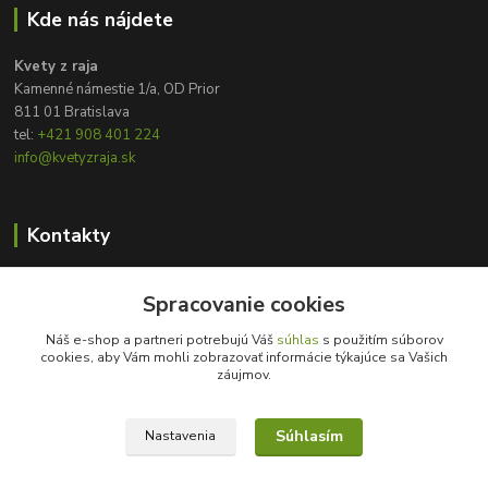
Kde nás nájdete
Kvety z raja
Kamenné námestie 1/a, OD Prior
811 01 Bratislava
tel:
+421 908 401 224
info@kvetyzraja.sk
Kontakty
Zákaznícka podpora
+421 908 401 224
Spracovanie cookies
8:00 - 20:00
Náš e-shop a partneri potrebujú Váš
súhlas
s použitím súborov
cookies, aby Vám mohli zobrazovať informácie týkajúce sa Vašich
info@kvetyzraja.sk
záujmov.
Súhlasím
Nastavenia