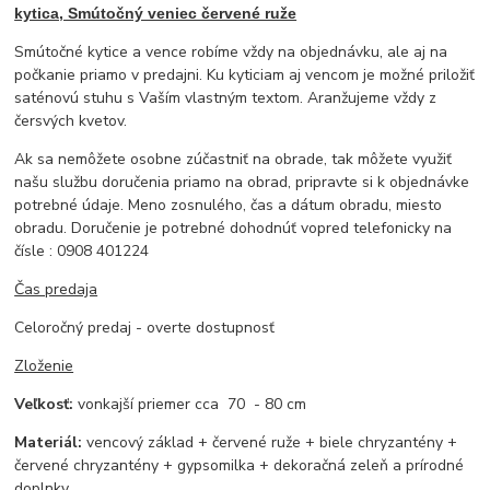
kytica, Smútočný veniec červené ruže
Smútočné kytice a vence robíme vždy na objednávku, ale aj na
počkanie priamo v predajni. Ku kyticiam aj vencom je možné priložiť
saténovú stuhu s Vaším vlastným textom. Aranžujeme vždy z
čersvých kvetov.
Ak sa nemôžete osobne zúčastniť na obrade, tak môžete využiť
našu službu doručenia priamo na obrad, pripravte si k objednávke
potrebné údaje. Meno zosnulého, čas a dátum obradu, miesto
obradu. Doručenie je potrebné dohodnúť vopred telefonicky na
čísle : 0908 401224
Čas predaja
Celoročný predaj - overte dostupnosť
Zloženie
Veľkosť:
vonkajší priemer cca 70 - 80 cm
Materiál:
vencový základ + červené ruže + biele chryzantény +
červené chryzantény + gypsomilka + dekoračná zeleň a prírodné
doplnky