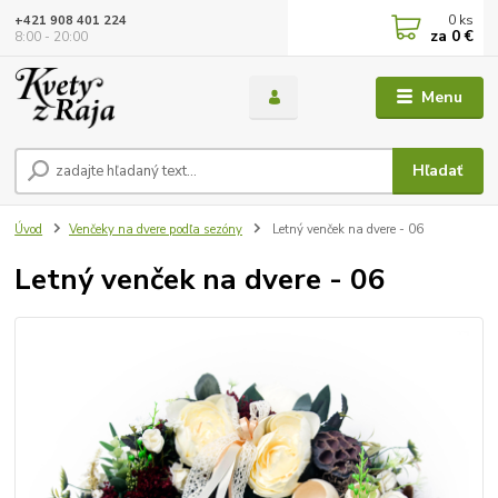
0
ks
+421 908 401 224
za
0 €
8:00 - 20:00
Menu
Hľadať
Úvod
Venčeky na dvere podľa sezóny
Letný venček na dvere - 06
Letný venček na dvere - 06