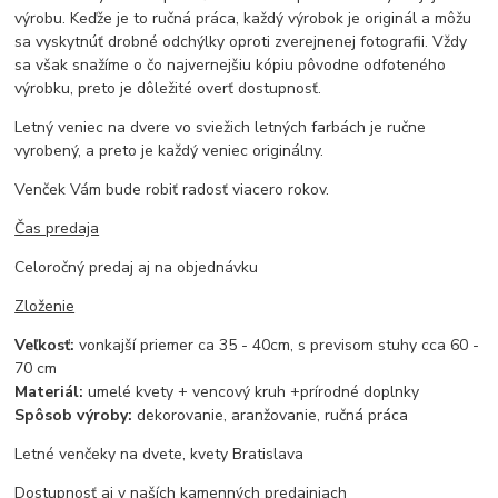
výrobu. Keďže je to ručná práca, každý výrobok je originál a môžu
sa vyskytnúť drobné odchýlky oproti zverejnenej fotografii. Vždy
sa však snažíme o čo najvernejšiu kópiu pôvodne odfoteného
výrobku, preto je dôležité overť dostupnosť.
Letný veniec na dvere vo sviežich letných farbách je ručne
vyrobený, a preto je každý veniec originálny.
Venček Vám bude robiť radosť viacero rokov.
Čas predaja
Celoročný predaj aj na objednávku
Zloženie
Veľkosť:
vonkajší priemer ca 35 - 40cm, s previsom stuhy cca 60 -
70 cm
Materiál:
umelé kvety + vencový kruh +prírodné doplnky
Spôsob výroby:
dekorovanie, aranžovanie, ručná práca
Letné venčeky na dvete, kvety Bratislava
Dostupnosť aj v naších kamenných predajniach