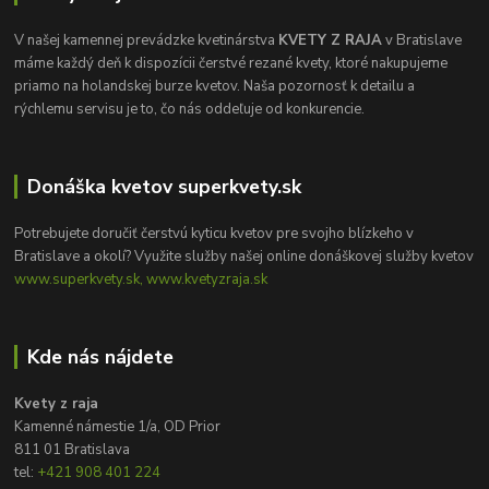
V našej kamennej prevádzke kvetinárstva
KVETY Z RAJA
v Bratislave
máme každý deň k dispozícii čerstvé rezané kvety, ktoré nakupujeme
priamo na holandskej burze kvetov. Naša pozornosť k detailu a
rýchlemu servisu je to, čo nás oddeľuje od konkurencie.
Donáška kvetov superkvety.sk
Potrebujete doručiť čerstvú kyticu kvetov pre svojho blízkeho v
Bratislave a okolí? Využite služby našej online donáškovej služby kvetov
www.superkvety.sk, www.kvetyzraja.sk
Kde nás nájdete
Kvety z raja
Kamenné námestie 1/a, OD Prior
811 01 Bratislava
tel:
+421 908 401 224