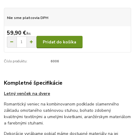
Nie sme platcovia DPH
59,90 €
/
ks
Pridať do košíka
Číslo produktu:
6006
Kompletné špecifikácie
Letný venček na dvere
Romantický veniec na kombinovanom podklade slamenného
základu omotaného saténovou stuhou, bohato zdobený
kvalitnými textilnými a umelými kvietkami, aranžérskym materiálom
a farebnými stuhami.
Dekorácie vyrábame pokiaľ máme dostupné materiály na jej