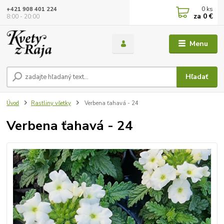
0
ks
+421 908 401 224
za
0 €
8:00 - 20:00
Menu
Hľadať
Úvod
Rastliny všetky
Verbena ťahavá - 24
Verbena ťahavá - 24