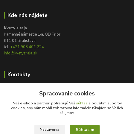
Kde nás nájdete
Kvety z raja
Kamenné námestie 1/a, OD Prior
811 01 Bratislava
tel:
+421 908 401 224
info@kvetyzraja.sk
Kontakty
Zákaznícka podpora
Spracovanie cookies
+421 908 401 224
8:00 - 20:00
Náš e-shop a partneri potrebujú Váš
súhlas
s použitím súborov
cookies, aby Vám mohli zobrazovať informácie týkajúce sa Vašich
info@kvetyzraja.sk
záujmov.
Súhlasím
Nastavenia