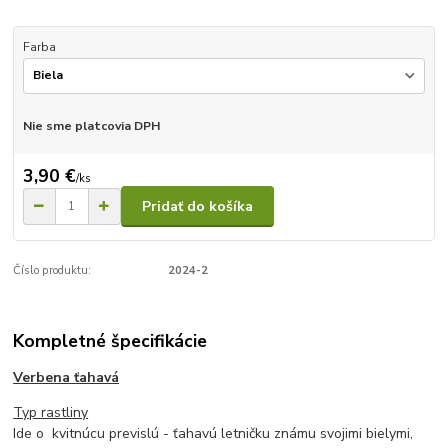
Farba
Nie sme platcovia DPH
3,90 €
/
ks
Pridať do košíka
Číslo produktu:
2024-2
Kompletné špecifikácie
Verbena ťahavá
Typ rastliny
Ide o kvitnúcu previslú - ťahavú letničku známu svojimi bielymi,