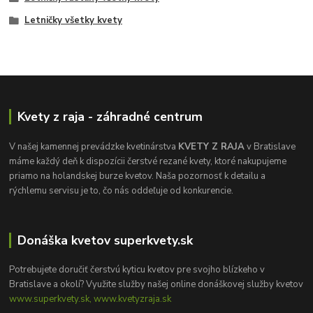
Letničky všetky kvety
Kvety z raja - záhradné centrum
V našej kamennej prevádzke kvetinárstva
KVETY Z RAJA
v Bratislave
máme každý deň k dispozícii čerstvé rezané kvety, ktoré nakupujeme
priamo na holandskej burze kvetov. Naša pozornosť k detailu a
rýchlemu servisu je to, čo nás oddeľuje od konkurencie.
Donáška kvetov superkvety.sk
Potrebujete doručiť čerstvú kyticu kvetov pre svojho blízkeho v
Bratislave a okolí? Využite služby našej online donáškovej služby kvetov
www.superkvety.sk, www.kvetyzraja.sk