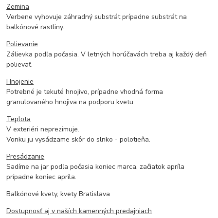
Zemina
Verbene vyhovuje záhradný substrát prípadne substrát na
balkónové rastliny.
Polievanie
Zálievka podľa počasia. V letných horúčavách treba aj každý deň
polievať.
Hnojenie
Potrebné je tekuté hnojivo, prípadne vhodná forma
granulovaného hnojiva na podporu kvetu
Teplota
V exteriéri neprezimuje.
Vonku ju vysádzame skôr do slnko - polotieňa.
Presádzanie
Sadíme na jar podľa počasia koniec marca, začiatok apríla
prípadne koniec apríla.
Balkónové kvety, kvety Bratislava
Dostupnosť aj v naších kamenných predajniach