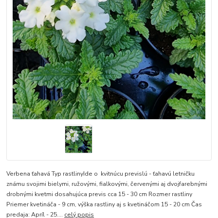
Verbena ťahavá Typ rastlinyIde o kvitnúcu previslú - ťahavú letničku
známu svojimi bielymi, ružovými, fialkovými, červenými aj dvojfarebnými
drobnými kvetmi dosahujúca previs cca 15 - 30 cm Rozmer rastliny
Priemer kvetináča - 9 cm, výška rastliny aj s kvetináčom 15 - 20 cm Čas
predaja: Apríl - 25....
celý popis