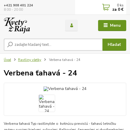
0
ks
+421 908 401 224
za
0 €
8:00 - 20:00
Menu
Hľadať
Úvod
Rastliny všetky
Verbena ťahavá - 24
Verbena ťahavá - 24
Verbena ťahavá Typ rastlinyIde o kvitnúcu previslú - ťahavú letničku
známu svojimi bielymi, ružovými, fialkovými, červenými aj dvojfarebnými