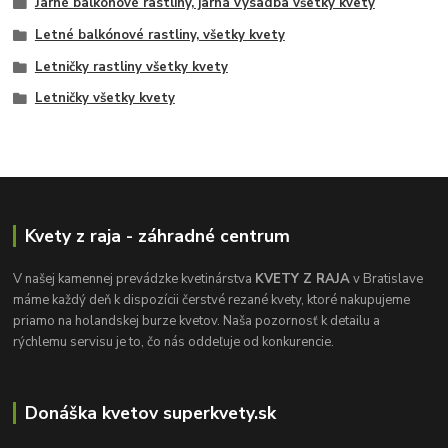
Jarné balkónové rastliny, jarná výsadba všetky kvety
Letné balkónové rastliny, všetky kvety
Letničky rastliny všetky kvety
Letničky všetky kvety
Kvety z raja - záhradné centrum
V našej kamennej prevádzke kvetinárstva
KVETY Z RAJA
v Bratislave
máme každý deň k dispozícii čerstvé rezané kvety, ktoré nakupujeme
priamo na holandskej burze kvetov. Naša pozornosť k detailu a
rýchlemu servisu je to, čo nás oddeľuje od konkurencie.
Donáška kvetov superkvety.sk