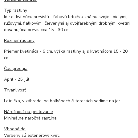
Typ rastliny
Ide o kvitnúcu previslú - ťahavú letničku známu svojimi bielymi,
ružovými, fialkovými, červenými aj dvojfarebnými drobnými kvetmi
dosahujúca previs cca 15 - 30 cm
Rozmer rastliny
Priemer kvetináča - 9 cm, výška rastliny aj s kvetináčom 15 - 20
cm
Čas predaja
:
Apríl - 25. júl
Trvanlivosť
Letnička, v záhrade, na balkónoch či terasách sadíme na jar.
Náročnosť na pestovanie
Minimálne náročná rastlina.
Vhodná do
Verbeny sú exteriérový kvet.