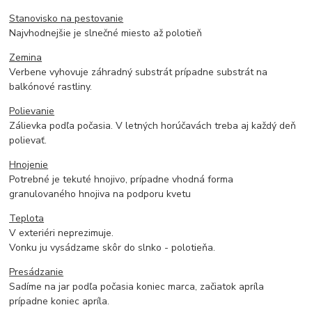
Stanovisko na pestovanie
Najvhodnejšie je slnečné miesto až polotieň
Zemina
Verbene vyhovuje záhradný substrát prípadne substrát na
balkónové rastliny.
Polievanie
Zálievka podľa počasia. V letných horúčavách treba aj každý deň
polievať.
Hnojenie
Potrebné je tekuté hnojivo, prípadne vhodná forma
granulovaného hnojiva na podporu kvetu
Teplota
V exteriéri neprezimuje.
Vonku ju vysádzame skôr do slnko - polotieňa.
Presádzanie
Sadíme na jar podľa počasia koniec marca, začiatok apríla
prípadne koniec apríla.