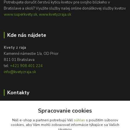
Potrebujete doručiť čerstvú kyticu kvetov pre svojho blízkeho v
Bratislave a okolí? Využite služby našej online donáškovej služby kvetov
www.superkvety.sk, www.kvetyzraja.sk
Kde nás nájdete
Kvety z raja
Kamenné námestie 1/a, OD Prior
811 01 Bratislava
tel:
+421 908 401 224
info@kvetyzraja.sk
Kontakty
Zákaznícka podpora
Spracovanie cookies
+421 908 401 224
8:00 - 20:00
Náš e-shop a partneri potrebujú Váš
súhlas
s použitím súborov
cookies, aby Vám mohli zobrazovať informácie týkajúce sa Vašich
info@kvetyzraja.sk
záujmov.