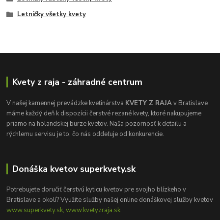
Letničky všetky kvety
Kvety z raja - záhradné centrum
V našej kamennej prevádzke kvetinárstva
KVETY Z RAJA
v Bratislave
máme každý deň k dispozícii čerstvé rezané kvety, ktoré nakupujeme
priamo na holandskej burze kvetov. Naša pozornosť k detailu a
rýchlemu servisu je to, čo nás oddeľuje od konkurencie.
Donáška kvetov superkvety.sk
Potrebujete doručiť čerstvú kyticu kvetov pre svojho blízkeho v
Bratislave a okolí? Využite služby našej online donáškovej služby kvetov
www.superkvety.sk, www.kvetyzraja.sk