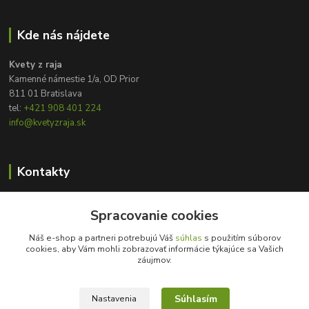
Kde nás nájdete
Kvety z raja
Kamenné námestie 1/a, OD Prior
811 01 Bratislava
tel:
+421 908 401 224
info@kvetyzraja.sk
Kontakty
Zákaznícka podpora
Spracovanie cookies
+421 908 401 224
8:00 - 20:00
Náš e-shop a partneri potrebujú Váš
súhlas
s použitím súborov
cookies, aby Vám mohli zobrazovať informácie týkajúce sa Vašich
info@kvetyzraja.sk
záujmov.
Súhlasím
Nastavenia