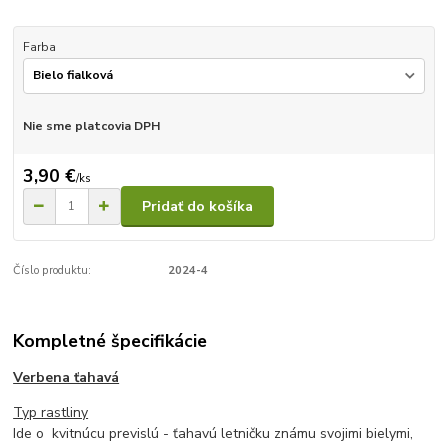
Farba
Nie sme platcovia DPH
3,90 €
/
ks
Pridať do košíka
Číslo produktu:
2024-4
Kompletné špecifikácie
Verbena ťahavá
Typ rastliny
Ide o kvitnúcu previslú - ťahavú letničku známu svojimi bielymi,