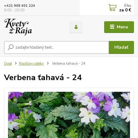
0
ks
+421 908 401 224
za
0 €
8:00 - 20:00
Menu
Hľadať
Úvod
Rastliny všetky
Verbena ťahavá - 24
Verbena ťahavá - 24