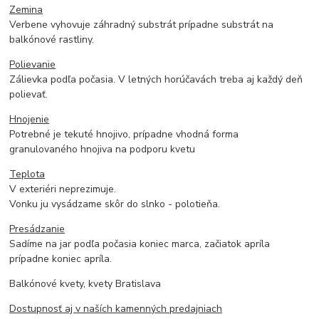
Zemina
Verbene vyhovuje záhradný substrát prípadne substrát na
balkónové rastliny.
Polievanie
Zálievka podľa počasia. V letných horúčavách treba aj každý deň
polievať.
Hnojenie
Potrebné je tekuté hnojivo, prípadne vhodná forma
granulovaného hnojiva na podporu kvetu
Teplota
V exteriéri neprezimuje.
Vonku ju vysádzame skôr do slnko - polotieňa.
Presádzanie
Sadíme na jar podľa počasia koniec marca, začiatok apríla
prípadne koniec apríla.
Balkónové kvety, kvety Bratislava
Dostupnosť aj v naších kamenných predajniach