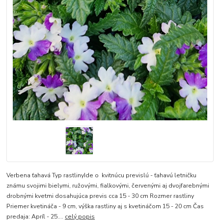
Verbena ťahavá Typ rastlinyIde o kvitnúcu previslú - ťahavú letničku
známu svojimi bielymi, ružovými, fialkovými, červenými aj dvojfarebnými
drobnými kvetmi dosahujúca previs cca 15 - 30 cm Rozmer rastliny
Priemer kvetináča - 9 cm, výška rastliny aj s kvetináčom 15 - 20 cm Čas
predaja: Apríl - 25....
celý popis