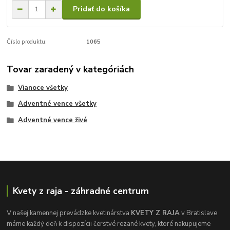
Pridať do košíka
Číslo produktu:
1065
Tovar zaradený v kategóriách
Vianoce všetky
Adventné vence všetky
Adventné vence živé
Kvety z raja - záhradné centrum
V našej kamennej prevádzke kvetinárstva
KVETY Z RAJA
v Bratislave
máme každý deň k dispozícii čerstvé rezané kvety, ktoré nakupujeme