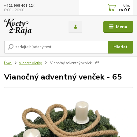
0
ks
+421 908 401 224
za
0 €
8:00 - 20:00
Menu
Hľadať
Úvod
Vianoce všetky
Vianočný adventný venček - 65
Vianočný adventný venček - 65