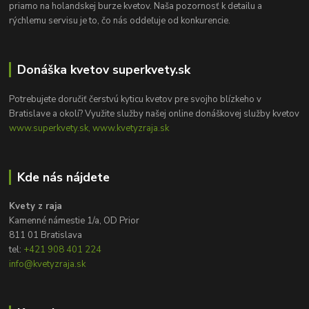
priamo na holandskej burze kvetov. Naša pozornosť k detailu a
rýchlemu servisu je to, čo nás oddeľuje od konkurencie.
Donáška kvetov superkvety.sk
Potrebujete doručiť čerstvú kyticu kvetov pre svojho blízkeho v
Bratislave a okolí? Využite služby našej online donáškovej služby kvetov
www.superkvety.sk, www.kvetyzraja.sk
Kde nás nájdete
Kvety z raja
Kamenné námestie 1/a, OD Prior
811 01 Bratislava
tel:
+421 908 401 224
info@kvetyzraja.sk