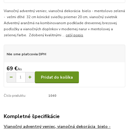
Vianočný adventný veniec, vianočná dekorácia bielo - mentolovo zelená
- veľmi dlhé 32 cm kónické sviečky priemer 20 cm, vianočný svietnik
Adventný aranžmá na kombinovanom podklade drevennej brezovej
podložky a vianočných doplnkov v modernej narur + mentolovej a
zelenej farbe. Zdobený kvalitnými ...
celý popis
Nie sme platcovia DPH
69 €
/
ks
Pridať do košíka
Číslo produktu:
1040
Kompletné špecifikácie
Vianočný adventný veniec, vianočná dekorácia bielo -