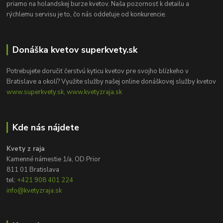
priamo na holandskej burze kvetov. Naša pozornosť k detailu a
rýchlemu servisu je to, čo nás oddeľuje od konkurencie.
Donáška kvetov superkvety.sk
Potrebujete doručiť čerstvú kyticu kvetov pre svojho blízkeho v
Bratislave a okolí? Využite služby našej online donáškovej služby kvetov
www.superkvety.sk, www.kvetyzraja.sk
Kde nás nájdete
Kvety z raja
Kamenné námestie 1/a, OD Prior
811 01 Bratislava
tel:
+421 908 401 224
info@kvetyzraja.sk