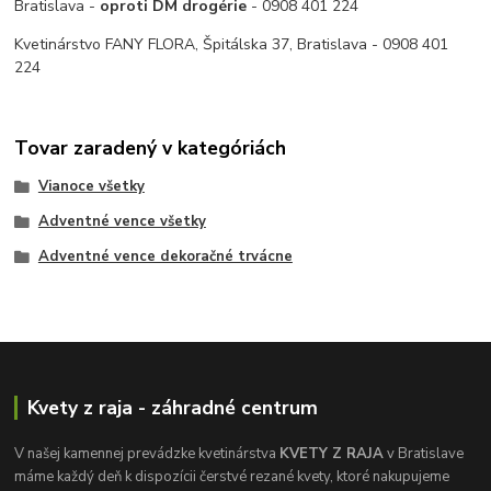
Bratislava -
oproti DM drogérie
- 0908 401 224
Kvetinárstvo FANY FLORA, Špitálska 37, Bratislava - 0908 401
224
Tovar zaradený v kategóriách
Vianoce všetky
Adventné vence všetky
Adventné vence dekoračné trvácne
Kvety z raja - záhradné centrum
V našej kamennej prevádzke kvetinárstva
KVETY Z RAJA
v Bratislave
máme každý deň k dispozícii čerstvé rezané kvety, ktoré nakupujeme