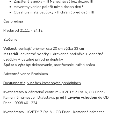
Zapálené sviečky - !!!! Nenechávať bez dozoru !!!
Adventný veniec položiť mimo dosah detí !!!
Obsahuje malé ozdôbky - !!! chrániť pred deťmi !!!
Čas predaja
Predaj od 21.11. - 24.12.
Zloženie
Veľkosť:
vonkajší priemer cca 20 cm výška 32 cm
Materiál:
adventné sviečky + drevenná podložka + vianočné
ozdôbky + ostatné prírodné doplnky
Spôsob výroby:
dekorovanie, aranžovanie, ručná práca
Adventné vence Bratislava
Dostupnosť aj v naších kamenných predajniach
Kvetinárstvo a Záhradné centrum – KVETY Z RAJA, OD Prior -
Kamenné námestie , Bratislava,
pred hlavným vchodom
do OD
Prior - 0908 401 224
Kvetinárstvo - KVETY Z RAJA - OD Prior - Kamenné námestie,