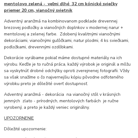
mentolovo zelená - veľmi dlhé 32 cm kónické sviečky
priemer 20 cm, vianočný svietnik
Adventný aranžmá na kombinovanom podklade drevennej
brezovej podložky a vianočných doplnkov v modernej narur +
mentolovej a zelenej farbe. Zdobený kvalitnými vianočnými
dekoráciami, vianočnými guľôčkami, natur plodmi, 4 ks sviečkami,
podložkami, drevennými ozdôbkami.
Dekorácie vyrábame pokiaľ máme dostupné materiály na ich
výrobu. Keďže je to ručná práca, každý výrobok je originál a môžu
sa vyskytnúť drobné odchýlky oproti zverejnenej fotografii. Vždy
sa však snažíme o čo najvernejšiu kópiu pôvodne odfoteného
výrobku preto je dôležité overť dostupnosť.
Adventný aranžmá - dekorácia na vianočný stôl v krásných
jemných zlato - prírodných, mentolových farbách je ručne
vyrobený, a preto je každý veniec originálny.
UPOZORNENIE
Dôležité upozornenie: