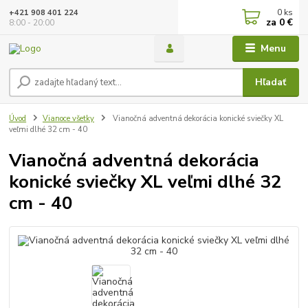
0
ks
+421 908 401 224
za
0 €
8:00 - 20:00
Menu
Hľadať
Úvod
Vianoce všetky
Vianočná adventná dekorácia konické sviečky XL
veľmi dlhé 32 cm - 40
Vianočná adventná dekorácia
konické sviečky XL veľmi dlhé 32
cm - 40