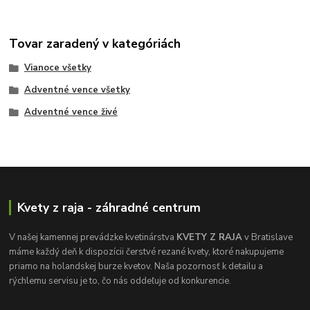
Tovar zaradený v kategóriách
Vianoce všetky
Adventné vence všetky
Adventné vence živé
Kvety z raja - záhradné centrum
V našej kamennej prevádzke kvetinárstva
KVETY Z RAJA
v Bratislave
máme každý deň k dispozícii čerstvé rezané kvety, ktoré nakupujeme
priamo na holandskej burze kvetov. Naša pozornosť k detailu a
rýchlemu servisu je to, čo nás oddeľuje od konkurencie.