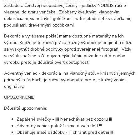
základu a čerstvej neopadavej čečiny - jedličky NOBILIS ručne
viazanej do tvaru venčeka. Zdobený kvalitnými vianočnými
dekoráciami, vianočnými guľôčkami, natur plodmi, 4 ks sviečkami,
podložkami, drevennými ozdôbkami.
Dekorácie vyrábame pokiaľ máme dostupné materiály na ich
výrobu. Keďže je to ručná práca, každý výrobok je originál a môžu
sa vyskytnúť drobné odchýlky oproti zverejnenej fotografii. Vždy
sa však snažíme o čo najvernejšiu kópiu pôvodne odfoteného
výrobku preto je dôležité overť dostupnosť.
Adventný veniec - dekorácia na vianočný stôl v krásných jemných
prírodných farbách je ručne vyrobený, a preto je každý veniec
originálny.
UPOZORNENIE
Dôležité upozornenie:
Zapálené sviečky - !!!! Nenechávať bez dozoru !!!
Adventný veniec položiť mimo dosah detí !!!
Obsahuje malé ozdôbky - !!! chrániť pred deťmi !!!