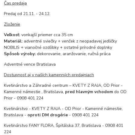
Čas predaja
Predaj od 21.11. - 24.12.
Zloženie
Veľkosť:
vonkajší priemer cca 35 cm
Materiál:
adventné sviečky + venček z neopadavej jedličky
NOBILIS + vianočné ozdôbky + ostatné prírodné doplnky
Spôsob výroby:
dekorovanie, aranžovanie, ručná práca
Adventné vence Bratislava
Dostupnosť aj v naších kamenných predajniach
Kvetinárstvo a Záhradné centrum – KVETY Z RAJA, OD Prior -
Kamenné námestie , Bratislava,
pred hlavným vchodom
do OD
Prior - 0908 401 224
Kvetinárstvo - KVETY Z RAJA - OD Prior - Kamenné námestie,
Bratislava -
oproti DM drogérie
- 0908 401 224
Kvetinárstvo FANY FLORA, Špitálska 37, Bratislava - 0908 401
224