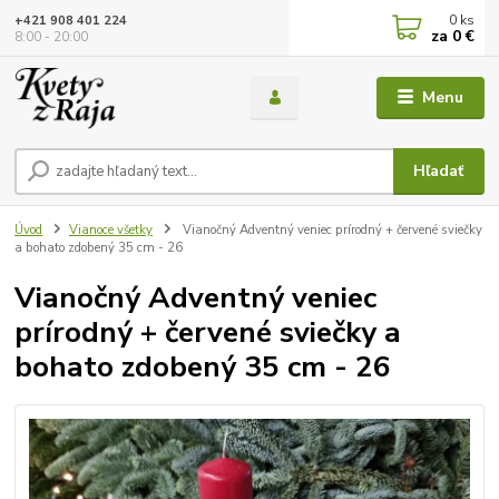
0
ks
+421 908 401 224
za
0 €
8:00 - 20:00
Menu
Hľadať
Úvod
Vianoce všetky
Vianočný Adventný veniec prírodný + červené sviečky
a bohato zdobený 35 cm - 26
Vianočný Adventný veniec
prírodný + červené sviečky a
bohato zdobený 35 cm - 26