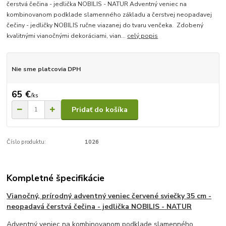
čerstvá čečina - jedlička NOBILIS - NATUR Adventný veniec na
kombinovanom podklade slamenného základu a čerstvej neopadavej
čečiny - jedličky NOBILIS ručne viazanej do tvaru venčeka. Zdobený
kvalitnými vianočnými dekoráciami, vian...
celý popis
Nie sme platcovia DPH
65 €
/
ks
Pridať do košíka
Číslo produktu:
1026
Kompletné špecifikácie
Vianočný, prírodný adventný veniec červené sviečky 35 cm -
neopadavá čerstvá čečina - jedlička NOBILIS - NATUR
Adventný veniec na kombinovanom podklade slamenného