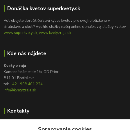
Donáška kvetov superkvety.sk
Potrebujete doručiť čerstvú kyticu kvetov pre svojho blízkeho v
Bratislave a okolí? Využite služby našej online donáškovej služby kvetov
www.superkvety.sk, www.kvetyzraja.sk
Kde nás nájdete
Kvety z raja
Kamenné námestie 1/a, OD Prior
811 01 Bratislava
tel:
+421 908 401 224
info@kvetyzraja.sk
Kontakty
Zákaznícka podpora
Spracovanie cookies
+421 908 401 224