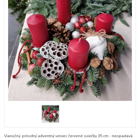
Vianočný, prírodný adventný veniec červené sviečky 35 cm - neopadavá