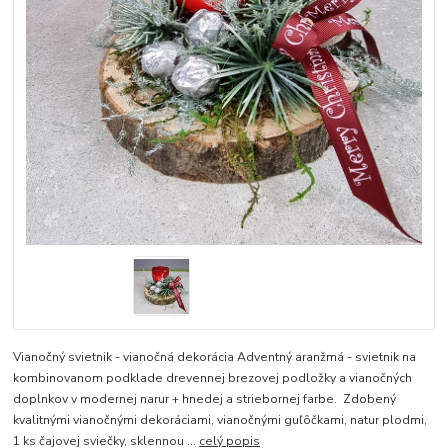
Vianočný svietnik - vianočná dekorácia Adventný aranžmá - svietnik na
kombinovanom podklade drevennej brezovej podložky a vianočných
doplnkov v modernej narur + hnedej a striebornej farbe. Zdobený
kvalitnými vianočnými dekoráciami, vianočnými guľôčkami, natur plodmi,
1 ks čajovej sviečky, sklennou ...
celý popis