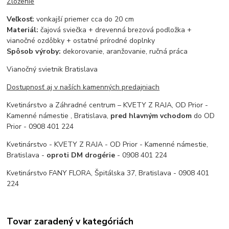
Zloženie
Veľkosť:
vonkajší priemer cca do 20 cm
Materiál:
čajová sviečka + drevenná brezová podložka +
vianočné ozdôbky + ostatné prírodné doplnky
Spôsob výroby:
dekorovanie, aranžovanie, ručná práca
Vianočný svietnik Bratislava
Dostupnosť aj v naších kamenných predajniach
Kvetinárstvo a Záhradné centrum – KVETY Z RAJA, OD Prior -
Kamenné námestie , Bratislava,
pred hlavným vchodom
do OD
Prior - 0908 401 224
Kvetinárstvo - KVETY Z RAJA - OD Prior - Kamenné námestie,
Bratislava -
oproti DM drogérie
- 0908 401 224
Kvetinárstvo FANY FLORA, Špitálska 37, Bratislava - 0908 401
224
Tovar zaradený v kategóriách