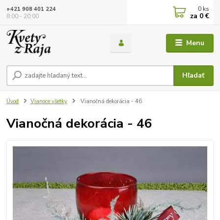
0
ks
+421 908 401 224
za
0 €
8:00 - 20:00
Menu
Hľadať
Úvod
Vianoce všetky
Vianočná dekorácia - 46
Vianočná dekorácia - 46