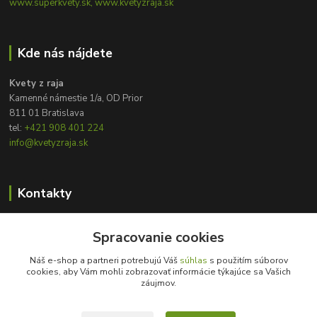
www.superkvety.sk, www.kvetyzraja.sk
Kde nás nájdete
Kvety z raja
Kamenné námestie 1/a, OD Prior
811 01 Bratislava
tel:
+421 908 401 224
info@kvetyzraja.sk
Kontakty
Zákaznícka podpora
Spracovanie cookies
+421 908 401 224
8:00 - 20:00
Náš e-shop a partneri potrebujú Váš
súhlas
s použitím súborov
cookies, aby Vám mohli zobrazovať informácie týkajúce sa Vašich
info@kvetyzraja.sk
záujmov.