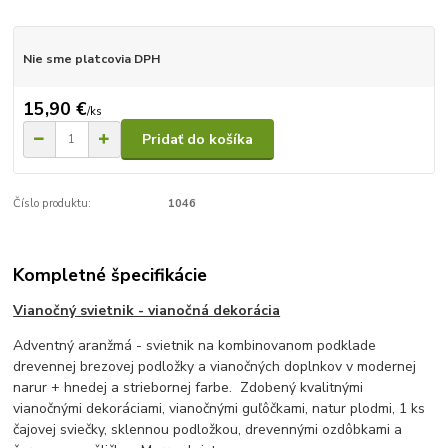
Nie sme platcovia DPH
15,90 €
/
ks
Pridať do košíka
Číslo produktu:
1046
Kompletné špecifikácie
Vianočný svietnik - vianočná dekorácia
Adventný aranžmá - svietnik na kombinovanom podklade
drevennej brezovej podložky a vianočných doplnkov v modernej
narur + hnedej a striebornej farbe. Zdobený kvalitnými
vianočnými dekoráciami, vianočnými guľôčkami, natur plodmi, 1 ks
čajovej sviečky, sklennou podložkou, drevennými ozdôbkami a