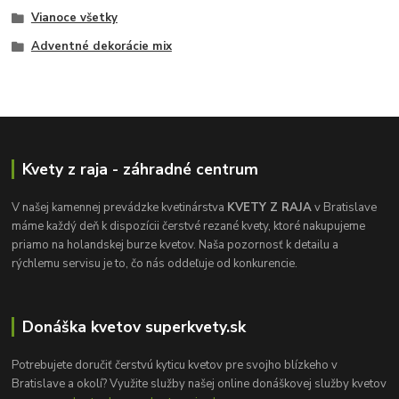
Vianoce všetky
Adventné dekorácie mix
Kvety z raja - záhradné centrum
V našej kamennej prevádzke kvetinárstva
KVETY Z RAJA
v Bratislave
máme každý deň k dispozícii čerstvé rezané kvety, ktoré nakupujeme
priamo na holandskej burze kvetov. Naša pozornosť k detailu a
rýchlemu servisu je to, čo nás oddeľuje od konkurencie.
Donáška kvetov superkvety.sk
Potrebujete doručiť čerstvú kyticu kvetov pre svojho blízkeho v
Bratislave a okolí? Využite služby našej online donáškovej služby kvetov