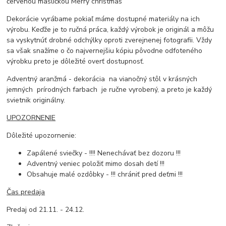
červenou mašličkou Merry christmas
Dekorácie vyrábame pokiaľ máme dostupné materiály na ich
výrobu. Keďže je to ručná práca, každý výrobok je originál a môžu
sa vyskytnúť drobné odchýlky oproti zverejnenej fotografii. Vždy
sa však snažíme o čo najvernejšiu kópiu pôvodne odfoteného
výrobku preto je dôležité overť dostupnosť.
Adventný aranžmá - dekorácia na vianočný stôl v krásných
jemných prírodných farbach je ručne vyrobený, a preto je každý
svietnik originálny.
UPOZORNENIE
Dôležité upozornenie:
Zapálené sviečky - !!!! Nenechávať bez dozoru !!!
Adventný veniec položiť mimo dosah detí !!!
Obsahuje malé ozdôbky - !!! chrániť pred deťmi !!!
Čas predaja
Predaj od 21.11. - 24.12.