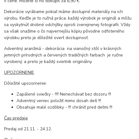
v cene. Môžete si ho dokúpiť za 6,90 €.
Dekorácie vyrábame pokiaľ máme dostupné materiály na ich
výrobu. Keďže je to ručná práca, každý výrobok je originál a môžu
sa vyskytnúť drobné odchýlky oproti zverejnenej fotografii. Vždy
sa však snažíme o čo najvernejšiu kópiu pôvodne odfoteného
výrobku preto je dôležité overť dostupnosť.
Adventný aranžmá - dekorácia na vianočný stôl v krásných
jemných prírodných a červených tradičných farbach je ručne
vyrobený, a preto je každý svietnik originálny.
UPOZORNENIE
Dôležité upozornenie:
Zapálené sviečky - !!!! Nenechávať bez dozoru !!!
Adventný veniec položiť mimo dosah detí !!!
Obsahuje malé ozdôbky - !!! chrániť pred deťmi !!!
Čas predaja
Predaj od 21.11. - 24.12.