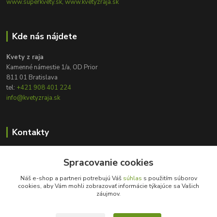
www.superkvety.sk, www.kvetyzraja.sk
Kde nás nájdete
Kvety z raja
Kamenné námestie 1/a, OD Prior
811 01 Bratislava
tel:
+421 908 401 224
info@kvetyzraja.sk
Kontakty
Zákaznícka podpora
Spracovanie cookies
+421 908 401 224
8:00 - 20:00
Náš e-shop a partneri potrebujú Váš
súhlas
s použitím súborov
cookies, aby Vám mohli zobrazovať informácie týkajúce sa Vašich
info@kvetyzraja.sk
záujmov.