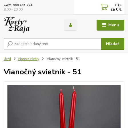
0
ks
+421 908 401 224
za
0 €
8:00 - 20:00
Menu
Hľadať
Úvod
Vianoce všetky
Vianočný svietnik - 51
Vianočný svietnik - 51