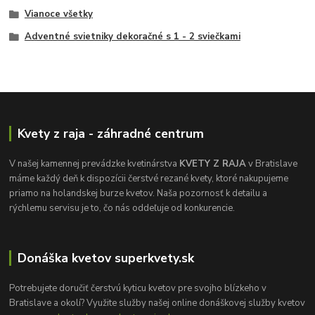
Vianoce všetky
Adventné svietniky dekoračné s 1 - 2 sviečkami
Kvety z raja - záhradné centrum
V našej kamennej prevádzke kvetinárstva
KVETY Z RAJA
v Bratislave
máme každý deň k dispozícii čerstvé rezané kvety, ktoré nakupujeme
priamo na holandskej burze kvetov. Naša pozornosť k detailu a
rýchlemu servisu je to, čo nás oddeľuje od konkurencie.
Donáška kvetov superkvety.sk
Potrebujete doručiť čerstvú kyticu kvetov pre svojho blízkeho v
Bratislave a okolí? Využite služby našej online donáškovej služby kvetov