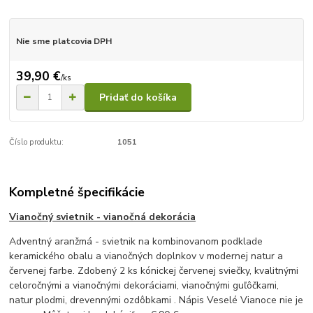
Nie sme platcovia DPH
39,90 €
/
ks
Pridať do košíka
Číslo produktu:
1051
Kompletné špecifikácie
Vianočný svietnik - vianočná dekorácia
Adventný aranžmá - svietnik na kombinovanom podklade
keramického obalu a vianočných doplnkov v modernej natur a
červenej farbe. Zdobený 2 ks kónickej červenej sviečky, kvalitnými
celoročnými a vianočnými dekoráciami, vianočnými guľôčkami,
natur plodmi, drevennými ozdôbkami . Nápis Veselé Vianoce nie je