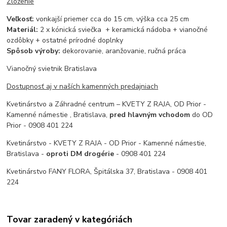
Zloženie
Veľkosť:
vonkajší priemer cca do 15 cm, výška cca 25 cm
Materiál:
2 x kónická sviečka + keramická nádoba + vianočné
ozdôbky + ostatné prírodné doplnky
Spôsob výroby:
dekorovanie, aranžovanie, ručná práca
Vianočný svietnik Bratislava
Dostupnosť aj v naších kamenných predajniach
Kvetinárstvo a Záhradné centrum – KVETY Z RAJA, OD Prior -
Kamenné námestie , Bratislava,
pred hlavným vchodom
do OD
Prior - 0908 401 224
Kvetinárstvo - KVETY Z RAJA - OD Prior - Kamenné námestie,
Bratislava -
oproti DM drogérie
- 0908 401 224
Kvetinárstvo FANY FLORA, Špitálska 37, Bratislava - 0908 401
224
Tovar zaradený v kategóriách