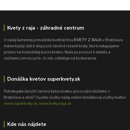
Kvety z raja - záhradné centrum
V našej kamennej prevádzke kvetinárstva
KVETY Z RAJA
v Bratislave
máme každý deň k dispozícii čerstvé rezané kvety, ktoré nakupujeme
priamo na holandskej burze kvetov. Naša pozornosť k detailu a
rýchlemu servisu je to, čo nás oddeľuje od konkurencie.
Donáška kvetov superkvety.sk
Potrebujete doručiť čerstvú kyticu kvetov pre svojho blízkeho v
Bratislave a okolí? Využite služby našej online donáškovej služby kvetov
www.superkvety.sk, www.kvetyzraja.sk
Kde nás nájdete