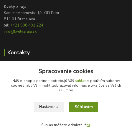
Kvety z raja
Kamenné námestie 1/a, OD Prior
811 01 Bratislava
tel:
+421 908 401 224
info@kvetyzraja.sk
Kontakty
Zákaznícka podpora
Spracovanie cookies
+421 908 401 224
8:00 - 20:00
Náš e-shop a partneri potrebujú Váš
súhlas
s použitím súborov
cookies, aby Vám mohli zobrazovať informácie týkajúce sa Vašich
info@kvetyzraja.sk
záujmov.
Súhlasím
Nastavenia
Súhlas môžete odmietnuť
tu
.
Vytvorené na
Eshop-rychlo.sk