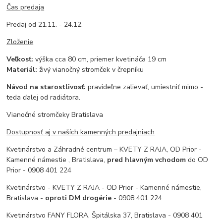
Čas predaja
Predaj od 21.11. - 24.12.
Zloženie
Veľkosť:
výška cca 80 cm, priemer kvetináča 19 cm
Materiál:
živý vianočný stromček v črepníku
N
ávod na starostlivosť:
pravideľne zalievať, umiestniť mimo -
teda ďalej od radiátora.
Vianočné stromčeky Bratislava
Dostupnosť aj v naších kamenných predajniach
Kvetinárstvo a Záhradné centrum – KVETY Z RAJA, OD Prior -
Kamenné námestie , Bratislava,
pred hlavným vchodom
do OD
Prior - 0908 401 224
Kvetinárstvo - KVETY Z RAJA - OD Prior - Kamenné námestie,
Bratislava -
oproti DM drogérie
- 0908 401 224
Kvetinárstvo FANY FLORA, Špitálska 37, Bratislava - 0908 401