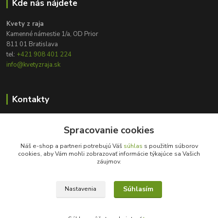
Kde nás nájdete
Kvety z raja
Kamenné námestie 1/a, OD Prior
811 01 Bratislava
tel:
+421 908 401 224
info@kvetyzraja.sk
Kontakty
Zákaznícka podpora
+421 908 401 224
Spracovanie cookies
8:00 - 20:00
Náš e-shop a partneri potrebujú Váš
súhlas
s použitím súborov
cookies, aby Vám mohli zobrazovať informácie týkajúce sa Vašich
info@kvetyzraja.sk
záujmov.
Súhlasím
Nastavenia