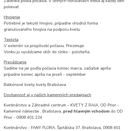
Zálievka podľa počasia. V letných horúčavách treba aj každý deň
polievať.
Hnojenie
Potrebné je tekuté hnojivo, prípadne vhodná forma
granulovaného hnojiva na podporu kvetu
Teplota
V exteriéri sa prispôsobí počasiu. Prezimuje.
Vonku ju vysádzame skôr do slnko - polotieňa.
Presádzanie
Sadíme na jar podľa počasia koniec marca, začiatok apríla
prípadne koniec apríla na jeseň - september
Balkónové kvety, kvety Bratislava
Dostupnosť aj v naších kamenných predajniach
Kvetinárstvo a Záhradné centrum – KVETY Z RAJA, OD Prior -
Kamenné námestie , Bratislava,
pred hlavným vchodom
do OD
Prior - 0908 401 224
Kvetinárstvo - FANY FLORA, Špitálska 37, Bratislava, 0908 401