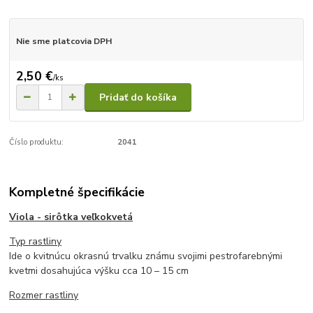
Nie sme platcovia DPH
2,50 €
/
ks
Pridať do košíka
Číslo produktu:
2041
Kompletné špecifikácie
Viola - sirôtka veľkokvetá
Typ rastliny
Ide o kvitnúcu okrasnú trvalku známu svojimi pestrofarebnými
kvetmi dosahujúca výšku cca 10 – 15 cm
Rozmer rastliny