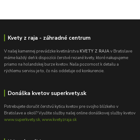
Kvety z raja - záhradné centrum
V našej kamennej prevádzke kvetinárstva
KVETY Z RAJA
v Bratislave
máme každý deň k dispozícii čerstvé rezané kvety, ktoré nakupujeme
priamo na holandskej burze kvetov. Naša pozornosť k detailu a
rýchlemu servisu je to, čo nás oddeľuje od konkurencie.
Donáška kvetov superkvety.sk
Potrebujete doručiť čerstvú kyticu kvetov pre svojho blízkeho v
Bratislave a okolí? Využite služby našej online donáškovej služby kvetov
www.superkvety.sk, www.kvetyzraja.sk