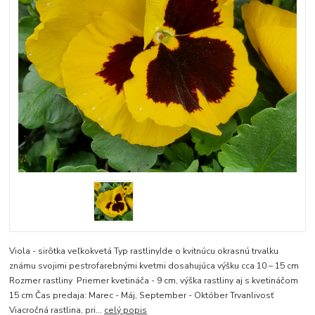
Viola - sirôtka veľkokvetá Typ rastlinyIde o kvitnúcu okrasnú trvalku
známu svojimi pestrofarebnými kvetmi dosahujúca výšku cca 10 – 15 cm
Rozmer rastliny Priemer kvetináča - 9 cm, výška rastliny aj s kvetináčom
15 cm Čas predaja: Marec - Máj, September - Október Trvanlivosť
Viacročná rastlina, pri...
celý popis