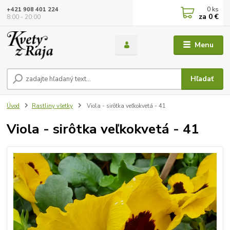
0
ks
+421 908 401 224
za
0 €
8:00 - 20:00
Menu
Hľadať
Úvod
Rastliny všetky
Viola - sirôtka veľkokvetá - 41
Viola - sirôtka veľkokvetá - 41