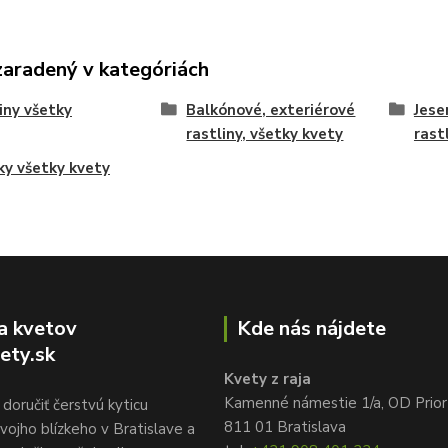
zaradený v kategóriách
iny všetky
Balkónové, exteriérové
Jese
rastliny, všetky kvety
rast
ky všetky kvety
a kvetov
Kde nás nájdete
ety.sk
Kvety z raja
Kamenné námestie 1/a, OD Prior
doručiť čerstvú kyticu
811 01 Bratislava
vojho blízkeho v Bratislave a