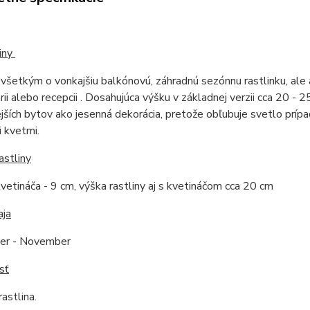
iny
všetkým o vonkajšiu balkónovú, záhradnú sezónnu rastlinku, ale 
árii alebo recepcii . Dosahujúca výšku v základnej verzii cca 20 - 
jších bytov ako jesenná dekorácia, pretože obľubuje svetlo príp
 kvetmi.
astliny
vetináča - 9 cm, výška rastliny aj s kvetináčom cca 20 cm
aja
er - November
sť
astlina.