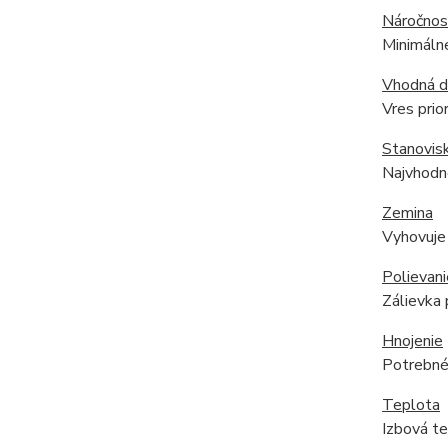
Náročnos
Minimálne
Vhodná 
Vres prio
Stanovis
Najvhodne
Zemina
Vyhovuje 
Polievani
Zálievka 
Hnojenie
Potrebné 
Teplota
Izbová te