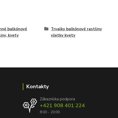
nné balkónové
Trvalky balkónové rastliny
liny, kvety
všetky kvety
Kontakty
Zákaznícka podpora
+421 908 401 224
8:00 - 20:00