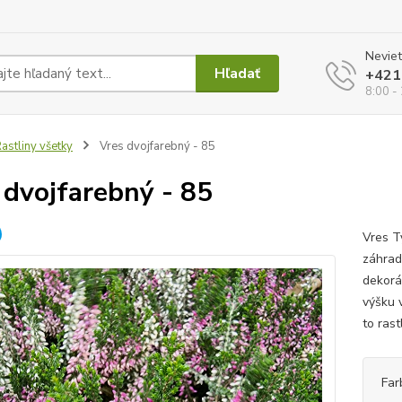
Neviet
Hľadať
+421
8:00 -
astliny všetky
Vres dvojfarebný - 85
 dvojfarebný - 85
Vres T
záhrad
dekorá
výšku 
to rast
Far