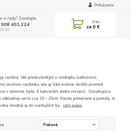
Prihlásenie
e si rady? Zavolajte.
0
ks
 908 401 224
za
0 €
 20:00
yp rastliny Ide predovšetkým o vonkajšiu balkónovú,
nú sezónnu rastlinku, ale aj Vám krásne skrášli jesenné
cie v domove, byte, či kancelárii alebo recepcii . Dosahujúca
v základnej verzii cca 20 - 25cm. Rastie primerane a pomaly. Je
linka vhodná aj do svetlejších by...
celý popis
ba