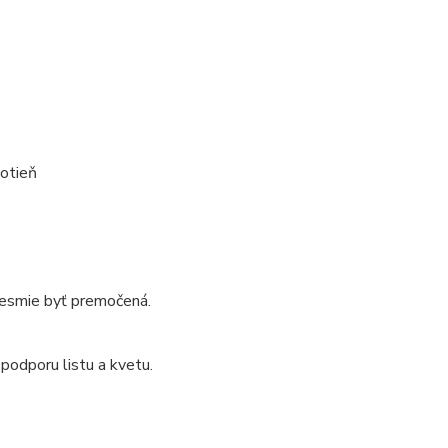
lotieň
 nesmie byť premočená.
podporu listu a kvetu.