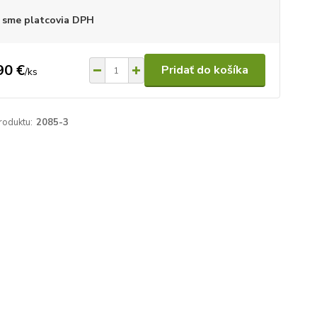
 sme platcovia DPH
90 €
Pridať do košíka
/
ks
roduktu:
2085-3