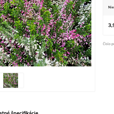
Nie
3,
Číslo p
tné špecifikácie