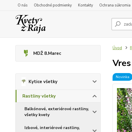
O nás
Obchodné podmienky
Kontakty
Ochrana súkromia
Úvod
R
MDŽ 8.Marec
Vres
Novinka
Kytice všetky
Rastliny všetky
Balkónové, exteriérové rastliny,
všetky kvety
Izbové, interiérové rastliny,