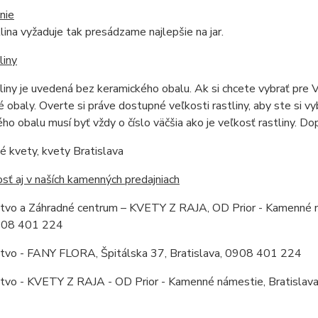
nie
tlina vyžaduje tak presádzame najlepšie na jar.
liny
liny je uvedená bez keramického obalu. Ak si chcete vybrať pre 
 obaly. Overte si práve dostupné veľkosti rastliny, aby ste si v
ho obalu musí byť vždy o číslo väčšia ako je veľkosť rastliny. 
 kvety, kvety Bratislava
ť aj v naších kamenných predajniach
stvo a Záhradné centrum – KVETY Z RAJA, OD Prior - Kamenné ná
0908 401 224
stvo - FANY FLORA, Špitálska 37, Bratislava, 0908 401 224
stvo - KVETY Z RAJA - OD Prior - Kamenné námestie, Bratislav