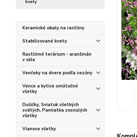
kvety
Keramické obaly na rastliny
Stabilizované kvety
Rastlinné terárium - aranžmán
v skle
Venčeky na dvere podľa sezóny
Vence a kytice smútočné
všetky
Dušičky, Sviatok všetkých
svätých, Pamiatka zosnulých
všetky
Vianoce všetky
Komple