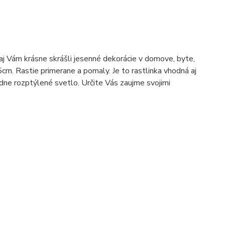
aj Vám krásne skrášli jesenné dekorácie v domove, byte,
25cm. Rastie primerane a pomaly. Je to rastlinka vhodná aj
adne rozptýlené svetlo. Určite Vás zaujme svojimi