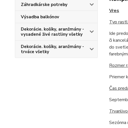
Záhradkárske potreby
Vres
Výsadba balkónov
Typ rastl
Dekorácie. košíky, aranžmány -
Ide predo
vysadené živé rastliny všetky
či kancel
Dekorácie. košíky, aranžmány -
do svetle
trváce všetky
farebnými
Rozmer r
Priemer k
Čas pred
Septemb
Trvanlivo
Sezónna r