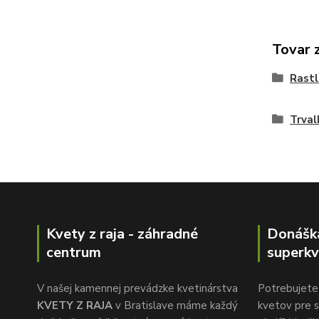
Tovar 
Rastl
Trval
Kvety z raja - záhradné
Donášk
centrum
superkv
V našej kamennej prevádzke kvetinárstva
Potrebujete 
KVETY Z RAJA
v Bratislave máme každý
kvetov pre s