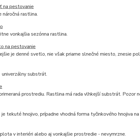
ť na pestovanie
 náročná rastlina.
do
ritne vonkajšia sezónna rastlina.
ko na pestovanie
jšie je denné svetlo, nie však priame slnečné miesto, znesie po
univerzálny substrát.
e
primeraná prostrediu. Rastlina má rada vlhkejší substrát. Pozor
je tekuté hnojivo, prípadne vhodná forma tyčinkového hnojiva na 
plota v interiéri alebo aj vonkajšie prostredie - nevymrzne.