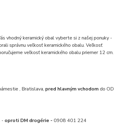
Vás vhodný keramický obal vyberte si z našej ponuky -
ybrali správnu veľkosť keramického obalu. Veľkosť
Doporučujeme veľkosť keramického obalu priemer 12 cm.
mestie , Bratislava,
pred hlavným vchodom
do OD
a -
oproti DM drogérie -
0908 401 224