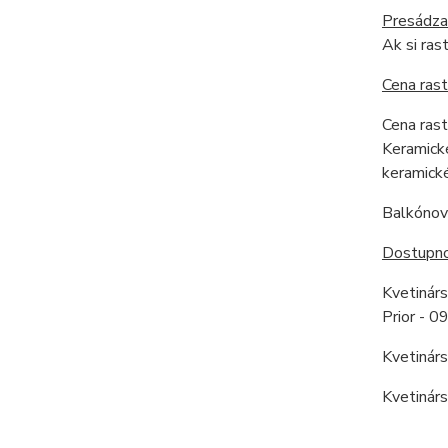
Presádza
Ak si ras
Cena rast
Cena rast
Keramické
keramické
Balkónové
Dostupnos
Kvetinár
Prior - 
Kvetinár
Kvetinár