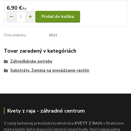
6,90 €
/
ks
Pridať do košíka
Číslo produktu:
5511
Tovar zaradený v kategóriách
Záhradkárske potreby
Substráty, Zemina na presádzanie rastlín
Kvety z raja - záhradné centrum
V našej kamennej prevádzke kvetinárstva
KVETY Z RAJA
v Bratislave
máme každý deň k dispozícii čerstvé rezané kvety, ktoré nakupujeme