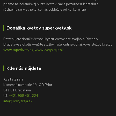
priamo na holandskej burze kvetov. Naša pozornosť k detailu a
rýchlemu servisu je to, čo nás oddeľuje od konkurencie.
Donáška kvetov superkvety.sk
Potrebujete doručiť čerstvú kyticu kvetov pre svojho blízkeho v
Bratislave a okolí? Využite služby našej online donáškovej služby kvetov
www.superkvety.sk, www.kvetyzraja.sk
Kde nás nájdete
Kvety z raja
Kamenné námestie 1/a, OD Prior
811 01 Bratislava
tel:
+421 908 401 224
info@kvetyzraja.sk