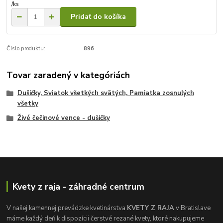
/
ks
Pridať do košíka
Číslo produktu:
896
Tovar zaradený v kategóriách
Dušičky, Sviatok všetkých svätých, Pamiatka zosnulých
všetky
Živé čečinové vence - dušičky
Kvety z raja - záhradné centrum
V našej kamennej prevádzke kvetinárstva
KVETY Z RAJA
v Bratislave
máme každý deň k dispozícii čerstvé rezané kvety, ktoré nakupujeme