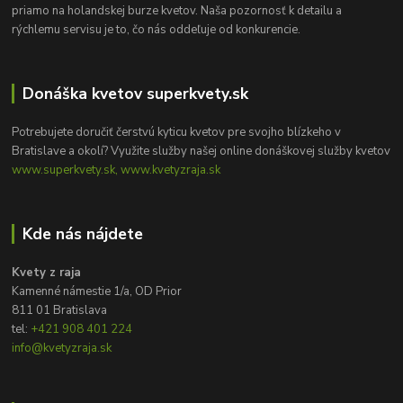
priamo na holandskej burze kvetov. Naša pozornosť k detailu a
rýchlemu servisu je to, čo nás oddeľuje od konkurencie.
Donáška kvetov superkvety.sk
Potrebujete doručiť čerstvú kyticu kvetov pre svojho blízkeho v
Bratislave a okolí? Využite služby našej online donáškovej služby kvetov
www.superkvety.sk, www.kvetyzraja.sk
Kde nás nájdete
Kvety z raja
Kamenné námestie 1/a, OD Prior
811 01 Bratislava
tel:
+421 908 401 224
info@kvetyzraja.sk