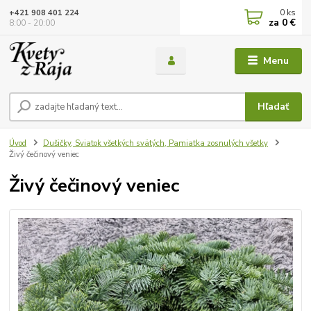
0
ks
+421 908 401 224
za
0 €
8:00 - 20:00
Menu
Hľadať
Úvod
Dušičky, Sviatok všetkých svätých, Pamiatka zosnulých všetky
Živý čečinový veniec
Živý čečinový veniec