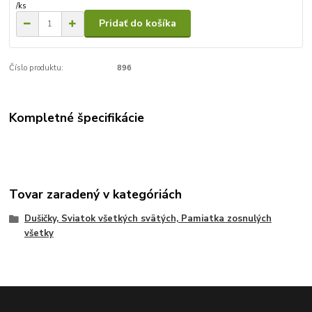
/
ks
Pridať do košíka
Číslo produktu:
896
Kompletné špecifikácie
Tovar zaradený v kategóriách
Dušičky, Sviatok všetkých svätých, Pamiatka zosnulých
všetky