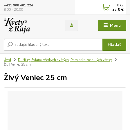
0
ks
+421 908 401 224
za
0 €
8:00 - 20:00
Menu
Hľadať
Úvod
Dušičky, Sviatok všetkých svätých, Pamiatka zosnulých všetky
Živý Veniec 25 cm
Živý Veniec 25 cm