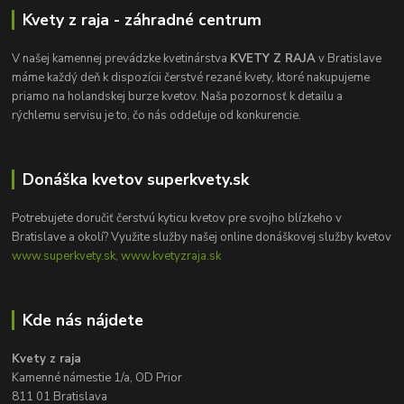
Kvety z raja - záhradné centrum
V našej kamennej prevádzke kvetinárstva
KVETY Z RAJA
v Bratislave
máme každý deň k dispozícii čerstvé rezané kvety, ktoré nakupujeme
priamo na holandskej burze kvetov. Naša pozornosť k detailu a
rýchlemu servisu je to, čo nás oddeľuje od konkurencie.
Donáška kvetov superkvety.sk
Potrebujete doručiť čerstvú kyticu kvetov pre svojho blízkeho v
Bratislave a okolí? Využite služby našej online donáškovej služby kvetov
www.superkvety.sk, www.kvetyzraja.sk
Kde nás nájdete
Kvety z raja
Kamenné námestie 1/a, OD Prior
811 01 Bratislava