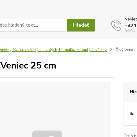
Neviet
Hľadať
+421
8:00 -
ušičky, Sviatok všetkých svätých, Pamiatka zosnulých všetky
Živý Veniec
 Veniec 25 cm
Nie
/
ks
Číslo p