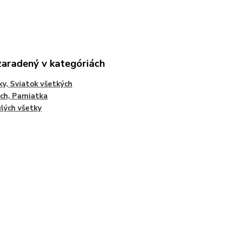
zaradený v kategóriách
ky, Sviatok všetkých
ch, Pamiatka
lých všetky