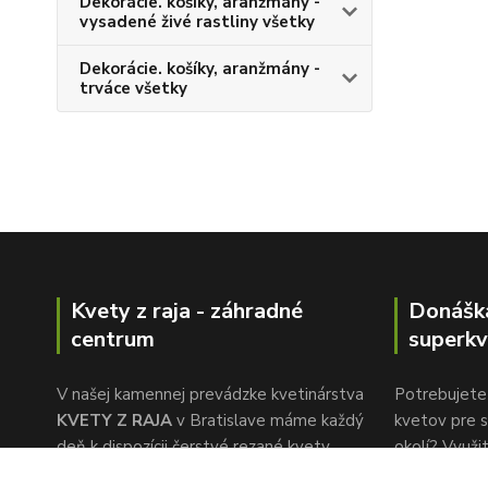
Dekorácie. košíky, aranžmány -
vysadené živé rastliny všetky
Dekorácie. košíky, aranžmány -
trváce všetky
Kvety z raja - záhradné
Donášk
centrum
superkv
V našej kamennej prevádzke kvetinárstva
Potrebujete 
KVETY Z RAJA
v Bratislave máme každý
kvetov pre s
deň k dispozícii čerstvé rezané kvety,
okolí? Využi
ktoré nakupujeme priamo na holandskej
donáškovej 