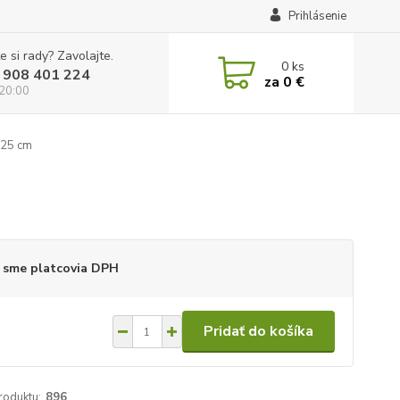
Prihlásenie
e si rady? Zavolajte.
0
ks
 908 401 224
za
0 €
 20:00
 25 cm
 sme platcovia DPH
Pridať do košíka
roduktu:
896