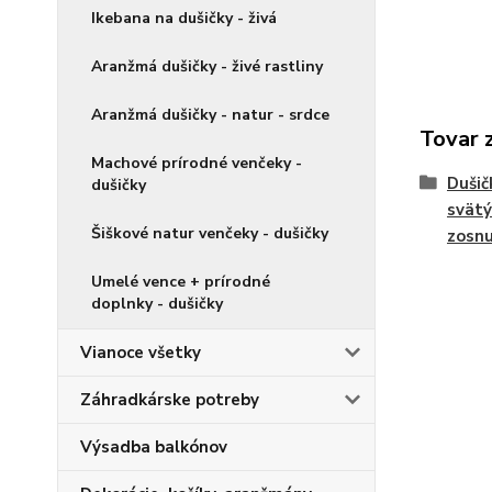
Ikebana na dušičky - živá
Aranžmá dušičky - živé rastliny
Aranžmá dušičky - natur - srdce
Tovar 
Machové prírodné venčeky -
Dušič
dušičky
svätý
Šiškové natur venčeky - dušičky
zosnu
Umelé vence + prírodné
doplnky - dušičky
Vianoce všetky
Záhradkárske potreby
Výsadba balkónov