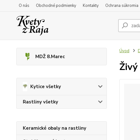
O nás
Obchodné podmienky
Kontakty
Ochrana súkromia
Úvod
D
MDŽ 8.Marec
Živý
Kytice všetky
Rastliny všetky
Keramické obaly na rastliny