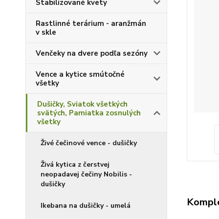
Stabilizované kvety
Rastlinné terárium - aranžmán
v skle
Venčeky na dvere podľa sezóny
Vence a kytice smútočné
všetky
Dušičky, Sviatok všetkých
svätých, Pamiatka zosnulých
všetky
Živé čečinové vence - dušičky
Živá kytica z čerstvej
neopadavej čečiny Nobilis -
dušičky
Komple
Ikebana na dušičky - umelá