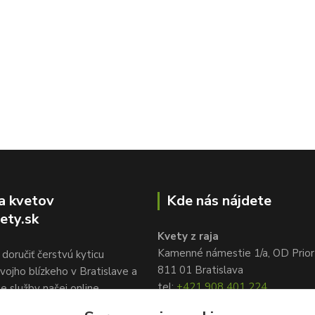
a kvetov
Kde nás nájdete
ety.sk
Kvety z raja
Kamenné námestie 1/a, OD Prior
doručiť čerstvú kyticu
811 01 Bratislava
vojho blízkeho v Bratislave a
tel:
+421 908 401 224
te služby našej online
info@kvetyzraja.sk
služby kvetov