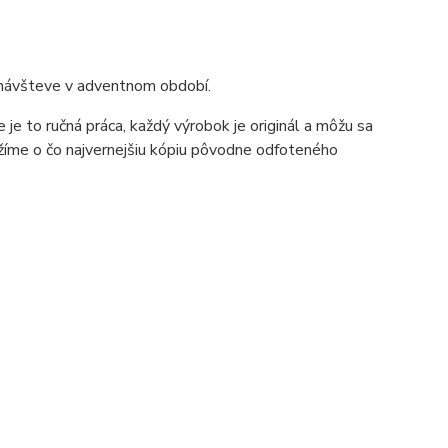
ri návšteve v adventnom období.
e to ručná práca, každý výrobok je originál a môžu sa
ažíme o čo najvernejšiu kópiu pôvodne odfoteného