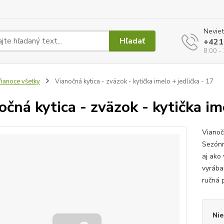
Neviet
Hľadať
+421
8:00 -
ianoce všetky
Vianočná kytica - zväzok - kytička imelo + jedlička - 17
očná kytica - zväzok - kytička im
Vianoč
Sezónn
aj ako
vyrába
ručná p
Nie