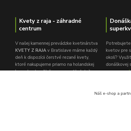
Kvety z raja - záhradné
Donášk
centrum
superkv
V našej kamennej prevádzke kvetinárstva
Potrebujete 
KVETY Z RAJA
v Bratislave máme každý
kvetov pre s
deň k dispozícii čerstvé rezané kvety,
okolí? Využi
ktoré nakupujeme priamo na holandskej
donáškovej 
burze kvetov. Naša pozornosť k detailu a
www.superkv
rýchlemu servisu je to, čo nás oddeľuje od
konkurencie.
Náš e-shop a partn