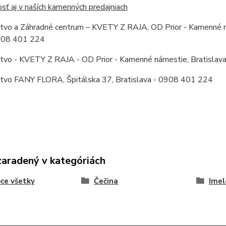
ť aj v naších kamenných predajniach
stvo a Záhradné centrum – KVETY Z RAJA, OD Prior - Kamenné ná
0908 401 224
stvo - KVETY Z RAJA - OD Prior - Kamenné námestie, Bratislav
stvo FANY FLORA, Špitálska 37, Bratislava - 0908 401 224
zaradený v kategóriách
ce všetky
Čečina
Imel