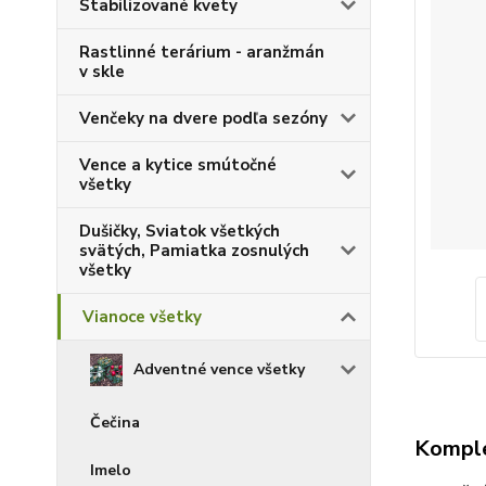
Stabilizované kvety
Rastlinné terárium - aranžmán
v skle
Venčeky na dvere podľa sezóny
Vence a kytice smútočné
všetky
Dušičky, Sviatok všetkých
svätých, Pamiatka zosnulých
všetky
Vianoce všetky
Adventné vence všetky
Čečina
Komple
Imelo