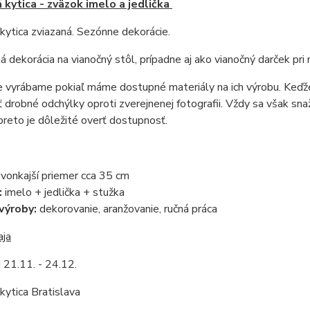
 kytica - zväzok imelo a jedlička
kytica zviazaná. Sezónne dekorácie.
 dekorácia na vianočný stôl, prípadne aj ako vianočný darček p
 vyrábame pokiaľ máme dostupné materiály na ich výrobu. Keďže j
 drobné odchýlky oproti zverejnenej fotografii. Vždy sa však sn
preto je dôležité overť dostupnosť.
:
vonkajší priemer cca 35 cm
:
imelo + jedlička + stužka
výroby:
dekorovanie, aranžovanie, ručná práca
aja
 21.11. - 24.12.
kytica Bratislava