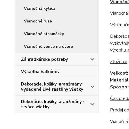
Vianočná
Vianočná kytica
Vianočná 
Vianočné ruže
Výnimočná
Vianočné stromčeky
Dekorácie
vyskytnúť
Vianočné vence na dvere
výrobku, 
Záhradkárske potreby
Zloženie
Výsadba balkónov
Veľkosť
Materiál
Dekorácie. košíky, aranžmány -
Spôsob 
vysadené živé rastliny všetky
Čas pred
Dekorácie. košíky, aranžmány -
trváce všetky
Predaj od
Vianočná 