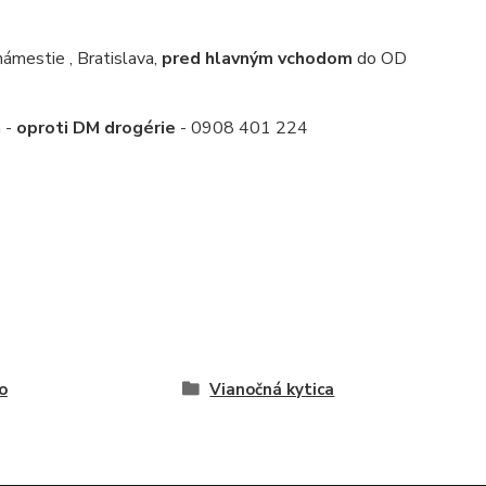
mestie , Bratislava,
pred hlavným vchodom
do OD
a -
oproti DM drogérie
- 0908 401 224
o
Vianočná kytica