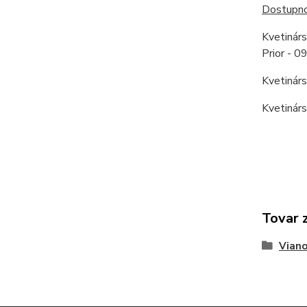
Dostupnos
Kvetinár
Prior - 
Kvetinár
Kvetinár
Tovar 
Viano