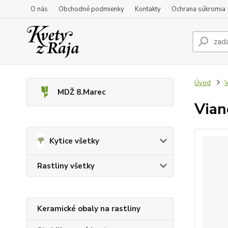
O nás
Obchodné podmienky
Kontakty
Ochrana súkromia
Úvod
V
MDŽ 8.Marec
Vian
Kytice všetky
Rastliny všetky
Keramické obaly na rastliny