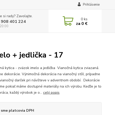
Prihlásenie
e si rady? Zavolajte.
0
ks
 908 401 224
za
0 €
 20:00
elo + jedlička - 17
ná kytica - zväzok imelo a jedlička Vianočná kytica zviazaná.
e dekorácie. Výnimočná dekorácia na vianočný stôl, prípadne
 vianočný darček pri návšteve v adventnom období. Dekorácie
me pokiaľ máme dostupné materiály na ich výrobu. Keďže je to
ráca, každý výrobok je o...
celý popis
 sme platcovia DPH