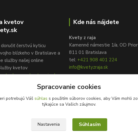
a kvetov
Kde nás nájdete
ety.sk
Kvety z raja
Kamenné námestie 1/a, OD Prior
doručiť čerstvú kyticu
811 01 Bratislava
vojho blízkeho v Bratislave a
tel:
+421 908 401 224
te služby našej online
info@kvetyzraja.sk
služby kvetov
ety.sk, www.kvetyzraja.sk
Spracovanie cookies
eri potrebujú Váš
súhlas
s použitím súborov cookies, aby Vám mohli zo
týkajúce sa Vašich záujmov.
Súhlasím
Nastavenia