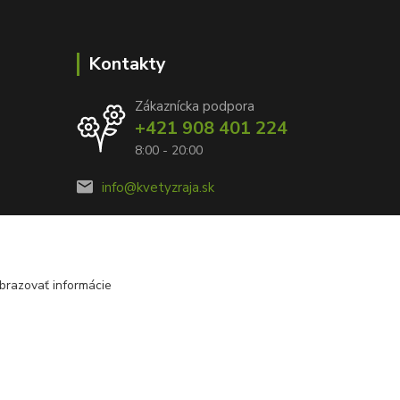
Kontakty
Zákaznícka podpora
+421 908 401 224
8:00 - 20:00
info@kvetyzraja.sk
brazovať informácie
Vytvorené na
Eshop-rychlo.sk